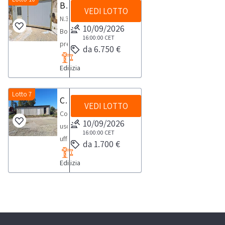
Box prefabbricati
VEDI LOTTO
N.3
10/09/2026
Box
16:00:00
CET
prefabbricatiNOTE
da 6.750 €
PER
Edilizia
RITIRO:-
tempistica
massima
Lotto 7
Container uso ufficio
VEDI LOTTO
prevista
Container
per
10/09/2026
uso
lo
16:00:00
CET
ufficio-
da 1.700 €
svolgimento
dimensioni
delle
Edilizia
250x1215x250NOTE
attività
VENDITA:-
di
L'aggiudicazione
ritiro
è
dal
provvisoria
giorno