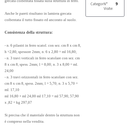
grecata coibentata fissata sulla struttura in ferro.
Categoria:
N°
Monoblocc
9
Visite:
Anche le pareti risultano in lamiera grecata
coibentata il tutto fissato ed ancorato al suolo.
Consistenza della struttura:
- n. 6 pilastri in ferro scatol. con sez. cm 8 x cm 8,
h =2,80, spessore 2mm; n. 6 x 2,80 = ml 16,80;
- n. 3 travi verticali in ferro scatolare con sez. cm
8 x cm 8, spess. 2mm; l = 8,00; n. 3 x 8,00 = ml.
24,00
- n. 3 travi orizzontali in ferro scatolare con sez.
cm 8 x cm 8, spess. 2mm; l = 5,70; n. 3 x 5,70 =
ml. 17,10
ml 16,80 + ml 24,00 ml 17,10 = ml 57,90, 57,90
x ,82 = kg 297,07
Si precisa che il materiale dentro la struttura non
è compreso nella vendita.