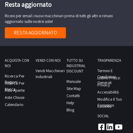
- Il
Resta aggiornato
concordato:
soggetto
1
Ricevi per email i nuovi macchinari prima di tutti gli altri e rimani
che
giorno
aggiornato sulle nostre aste!
al
termine
RESTA AGGIORNATO
della
gara
si
sarà
ACQUISTA CON
VENDI CON NOI
TUTTO SU
TRASPARENZA
NOI
INDUSTRIAL
aggiudicato
Vendi Macchinari
Termini E
DISCOUNT
uno
Ricerca Per
Industriali
Condizioni
Listino Prezzi
Manuale
Regioni
o
Generali
Ricerca Per
Privacy
Site Map
Marca
più
Aste Aperte
Accessibilità
Contatti
Aste Chiuse
beni
Modifica Il Tuo
Help
Calendario
sarà
Consenso
Cookies
Blog
tenuto
SOCIAL
ad
inviare,