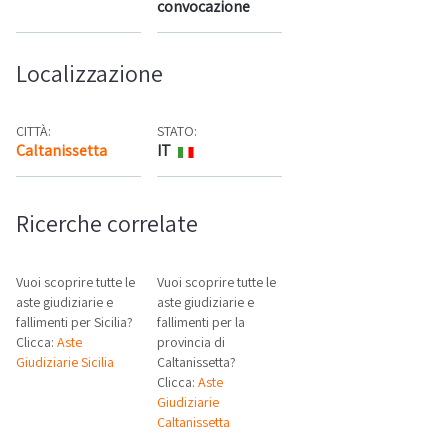
convocazione
Localizzazione
CITTÀ:
STATO:
Caltanissetta
IT
Mappa
Ricerche correlate
Vuoi scoprire tutte le
Vuoi scoprire tutte le
aste giudiziarie e
aste giudiziarie e
fallimenti per Sicilia?
fallimenti per la
Clicca:
Aste
provincia di
Giudiziarie Sicilia
Caltanissetta?
Clicca:
Aste
Giudiziarie
Caltanissetta