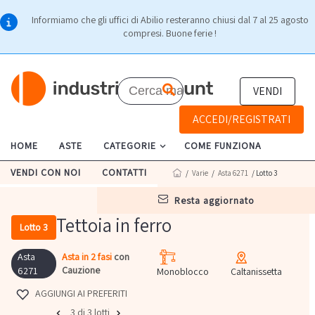
Informiamo che gli uffici di Abilio resteranno chiusi dal 7 al 25 agosto
compresi. Buone ferie !
VENDI
ACCEDI/REGISTRATI
HOME
ASTE
CATEGORIE
COME FUNZIONA
VENDI CON NOI
CONTATTI
/
Varie
/
Asta 6271
/ Lotto 3
resta aggiornato
Tettoia in ferro
Lotto 3
Asta
Asta in 2 fasi
con
Cauzione
6271
Monoblocco
Caltanissetta
AGGIUNGI AI PREFERITI
3 di 3 lotti