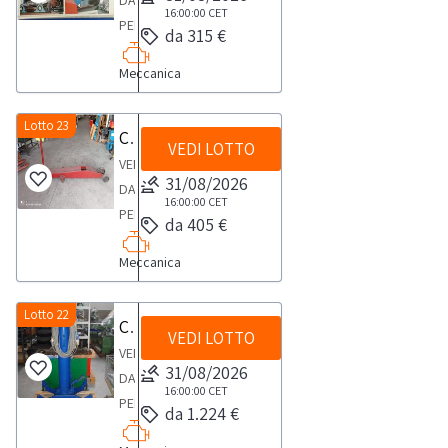
DA
16:00:00
CET
PERSONA
da 315 €
FISICAAspiratore
Meccanica
fumi
a
muro
Lotto 23
Cric manuale
VEDI LOTTO
VENDITA
31/08/2026
DA
16:00:00
CET
PERSONA
da 405 €
FISICACric
Meccanica
manuale
lungo
portata
Lotto 22
Cric da fossa professionale
VEDI LOTTO
q.
VENDITA
150,
31/08/2026
DA
colore
16:00:00
CET
PERSONA
da 1.224 €
rosso
FISICALotto