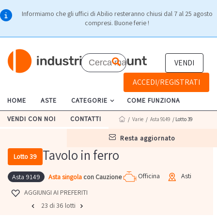
Informiamo che gli uffici di Abilio resteranno chiusi dal 7 al 25 agosto
compresi. Buone ferie !
VENDI
ACCEDI/REGISTRATI
HOME
ASTE
CATEGORIE
COME FUNZIONA
VENDI CON NOI
CONTATTI
/
Varie
/
Asta 9149
/ Lotto 39
resta aggiornato
Tavolo in ferro
Lotto 39
Officina
Asti
Asta singola
con Cauzione
Asta 9149
AGGIUNGI AI PREFERITI
23 di 36 lotti