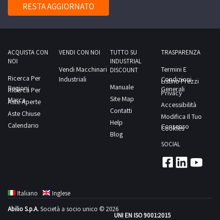
subordinata
lavoro
RESTA AGGIORNATO
dei
1
all'accettazione
WINTEC,
beni
dalla
da
Macchina
inclusi
sezione
parte
elettroerosione
in
documentazione
dell'Autorità
a
ACQUISTA CON
VENDI CON NOI
TUTTO SU
TRASPARENZA
questo
per
NOI
INDUSTRIAL
Giudiziaria.-
filo
lotto.Beni
Vendi Macchinari
Termini E
visionare
DISCOUNT
Il
SODICK,
Ricerca Per
Industriali
Condizioni
venduti
Listino Prezzi
l'elenco
Manuale
soggetto
Regioni
Frese
Generali
Ricerca Per
a
Privacy
completo
Site Map
Marca
che
alesatrici,
Aste Aperte
Accessibilità
corpo
dei
Contatti
al
Aste Chiuse
e
Modifica Il Tuo
e
beni
Help
termine
Calendario
molto
Consenso
Cookies
non
inclusi
Blog
della
altro.
a
in
SOCIAL
gara
Consulta
misura.
questo
si
il
Alcune
lotto.Beni
sarà
documento
quantità
venduti
aggiudicato
PDF
potrebbero
a
Italiano
Inglese
uno
Lotto
non
corpo
Abilio S.p.A.
Società a socio unico © 2026
o
5
corrispondere.
UNI EN ISO 9001:2015
e