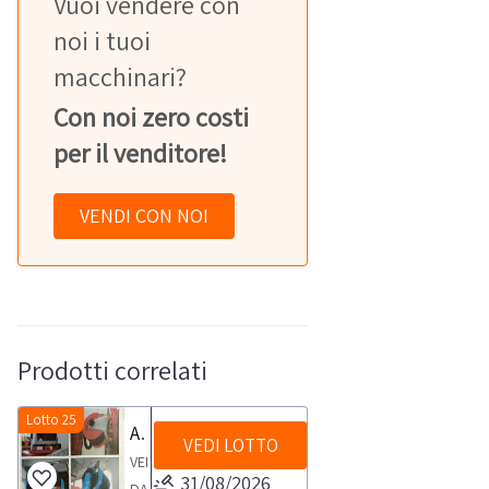
Vuoi vendere con
noi i tuoi
macchinari?
Con noi zero costi
per il venditore!
VENDI CON NOI
Prodotti correlati
Lotto 25
Aspiratore fumi a muro
VEDI LOTTO
VENDITA
31/08/2026