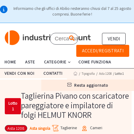
Informiamo che gli uffici di Abilio resteranno chiusi dal 7 al 25 agosto
compresi. Buone ferie !
VENDI
ACCEDI/REGISTRATI
HOME
ASTE
CATEGORIE
COME FUNZIONA
VENDI CON NOI
CONTATTI
/
Tipografia
/
Asta 1208
/ Lotto 1
resta aggiornato
Taglierina Pivano con scaricatore
pareggiatore e impilatore di
Lotto
1
folgi HELMUT KNORR
Taglierine
Cameri
Asta singola
Asta 1208