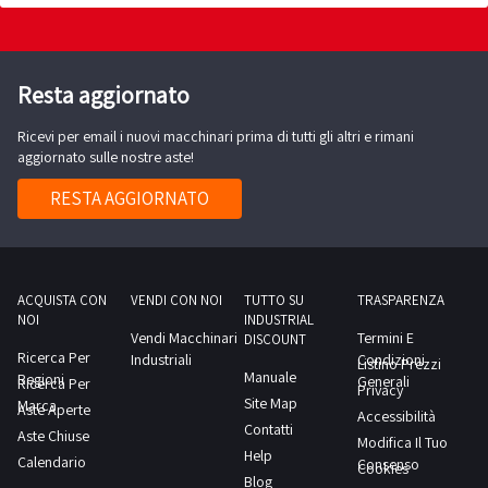
Resta aggiornato
Ricevi per email i nuovi macchinari prima di tutti gli altri e rimani
aggiornato sulle nostre aste!
RESTA AGGIORNATO
ACQUISTA CON
VENDI CON NOI
TUTTO SU
TRASPARENZA
NOI
INDUSTRIAL
Vendi Macchinari
Termini E
DISCOUNT
Ricerca Per
Industriali
Condizioni
Listino Prezzi
Manuale
Regioni
Generali
Ricerca Per
Privacy
Site Map
Marca
Aste Aperte
Accessibilità
Contatti
Aste Chiuse
Modifica Il Tuo
Help
Calendario
Consenso
Cookies
Blog