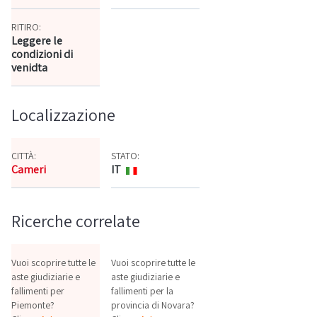
RITIRO:
Leggere le
condizioni di
venidta
Localizzazione
CITTÀ:
STATO:
Cameri
IT
Mappa
Ricerche correlate
Vuoi scoprire tutte le
Vuoi scoprire tutte le
aste giudiziarie e
aste giudiziarie e
fallimenti per
fallimenti per la
Piemonte?
provincia di Novara?