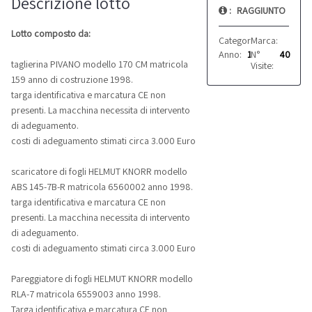
Descrizione lotto
:
RAGGIUNTO
Lotto composto da:
Categoria:
Marca:
Taglierine
PIVAN
Anno:
1998
N°
40
taglierina PIVANO modello 170 CM matricola
Visite:
159 anno di costruzione 1998.
targa identificativa e marcatura CE non
presenti. La macchina necessita di intervento
di adeguamento.
costi di adeguamento stimati circa 3.000 Euro
scaricatore di fogli HELMUT KNORR modello
ABS 145-7B-R matricola 6560002 anno 1998.
targa identificativa e marcatura CE non
presenti. La macchina necessita di intervento
di adeguamento.
costi di adeguamento stimati circa 3.000 Euro
Pareggiatore di fogli HELMUT KNORR modello
RLA-7 matricola 6559003 anno 1998.
Targa identificativa e marcatura CE non