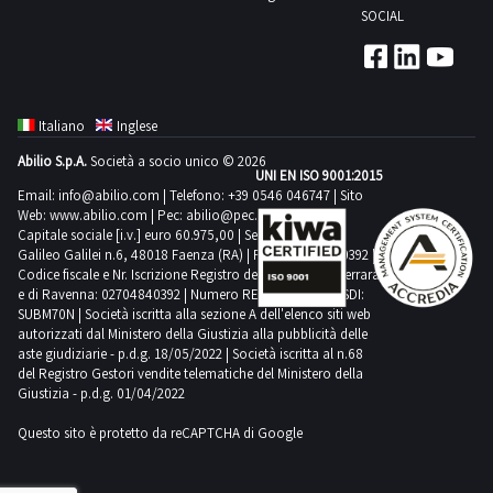
SOCIAL
Italiano
Inglese
Abilio S.p.A.
Società a socio unico © 2026
UNI EN ISO 9001:2015
Email:
info@abilio.com
| Telefono:
+39 0546 046747
| Sito
Web:
www.abilio.com
| Pec:
abilio@pec.illimity.com
Capitale sociale [i.v.] euro 60.975,00 | Sede legale in Via
Galileo Galilei n.6, 48018 Faenza (RA) | P.IVA: 02704840392 |
Codice fiscale e Nr. Iscrizione Registro delle Imprese di Ferrara
e di Ravenna: 02704840392 | Numero REA RA 224830 | SDI:
SUBM70N | Società iscritta alla sezione A dell'elenco siti web
autorizzati dal Ministero della Giustizia alla pubblicità delle
aste giudiziarie - p.d.g. 18/05/2022 | Società iscritta al n.68
del Registro Gestori vendite telematiche del Ministero della
Giustizia - p.d.g. 01/04/2022
Questo sito è protetto da reCAPTCHA di Google