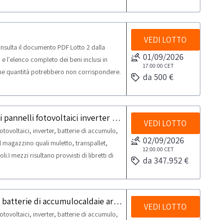
e sul posto. NOTE PER RITIRO: - tempistica
tiro dal giorno concordato: 1 giorno
VEDI LOTTO
nsulta il documento PDF Lotto 2 dalla
01/09/2026
e l'elenco completo dei beni inclusi in
17:00:00
CET
une quantità potrebbero non corrispondere.
da 500 €
precisa che il lotto potrebbe contenere
rà onere dell’aggiudicatario verificare lo
ento di tali beni con costi a carico del
Lotto in blocco composto da magazzino di pannelli fotovoltaici inverter batterie di accumulo caldaie arredi attrezzature per il magazzino e veicoli
a da qualsiasi responsabilità. NOTE PER
VEDI LOTTO
ovoltaici, inverter, batterie di accumulo,
delle attività di ritiro dal giorno
02/09/2026
l magazzino quali muletto, transpallet,
12:00:00
CET
i.I mezzi risultano provvisti di libretti di
da 347.952 €
proprietà.Dalla sezione documentazione
PDF Lotto 4 dalla sezione documentazione
to lotto.Beni venduti a corpo e non a
Magazzino di pannelli fotovoltaici inverter batterie di accumulocaldaie arredi attrezzature per il magazzino e veicoli
 Si consiglia un’ispezione sul posto.NOTE
VEDI LOTTO
ovoltaici, inverter, batterie di accumulo,
 ed al piano interrato. -Si precisa che