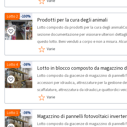
potrebbero non corrispondere. Si consiglia un’ispezion
Varie
massima prevista per lo svolgimento delle attività di ri
Lotto 2
-100%
Prodotti per la cura degli animali
Lotto composto da prodotti per la cura degli animaliCo
sezione documentazione per visionare ulteriori dettagli 
questo lotto. Beni venduti a corpo e non a misura. Alc
Si consiglia un’ispezione sul posto. NOTE VENDITA: - Si 
Varie
materiali di consumo e prodotti soggetti a scadenza. Sa
stato di conservazione e procedere ad eventuale smaltim
Lotto 4
-36%
medesimo, con esonero di Abilio SpA e della Procedur
Lotto composto da giacenze di magazzino di pannelli fot
RITIRO: - tempistica massima prevista per lo svolgimento 
accessori per idraulica, attrezzature per la gestione de
concordato: 1 giorno
scaffalature, attrezzatura da idraulici,e quattordici veicol
circolazione e chiavi, ma sprovvisti di certificato di 
Varie
scarica i documenti del mezzo.Consulta il documento 
per visionare l'elenco completo dei beni inclusi in ques
Lotto 1
-36%
misura. Alcune quantità potrebbero non corrispondere.
Lotto composto da giacenze di magazzino di pannelli fot
VENDITA:- I beni si trovano al piano terra, al piano primo