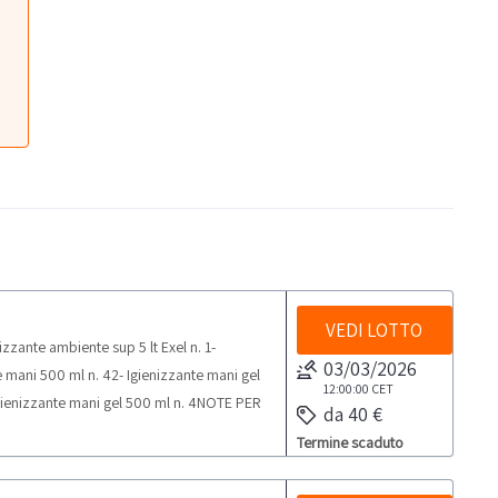
VEDI LOTTO
zzante ambiente sup 5 lt Exel n. 1-
03/03/2026
e mani 500 ml n. 42- Igienizzante mani gel
12:00:00
CET
- Igienizzante mani gel 500 ml n. 4NOTE PER
da 40 €
elle attività di ritiro dal giorno
Termine scaduto