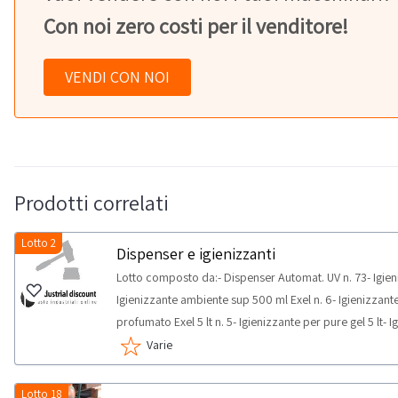
Con noi zero costi per il venditore!
VENDI CON NOI
Prodotti correlati
Lotto 2
Dispenser e igienizzanti
Lotto composto da:- Dispenser Automat. UV n. 73- Igieni
Igienizzante ambiente sup 500 ml Exel n. 6- Igienizzant
profumato Exel 5 lt n. 5- Igienizzante per pure gel 5 lt
RITIRO:- tempistica massima prevista per lo svolgimento d
Varie
concordato: 1 giorno
Lotto 18