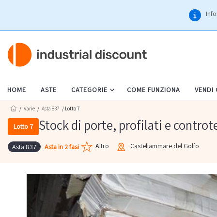
Info
HOME
ASTE
CATEGORIE
COME FUNZIONA
VENDI
/
Varie
/
Asta 837
/ Lotto 7
Stock di porte, profilati e controt
Lotto 7
Altro
Castellammare del Golfo
Asta in 2 fasi
Asta 837