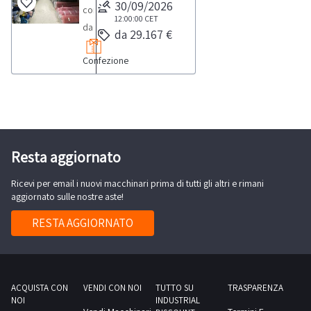
natura
30/09/2026
composto
tessile,
12:00:00
CET
da
da 29.167 €
tra
stock
cui
Confezione
di
approssimativamente
tessuti
un
catalogati
totale
per
di
tipologia
113.689
e
Resta aggiornato
capi
materiale.
oltre
Ricevi per email i nuovi macchinari prima di tutti gli altri e rimani
Si
che
aggiornato sulle nostre aste!
precisa
da
che
RESTA AGGIORNATO
circa
diversi
280
rotoli
rotoli
risultano
di
parzialmente
ACQUISTA CON
VENDI CON NOI
TUTTO SU
TRASPARENZA
tessuto
NOI
INDUSTRIAL
utilizzati