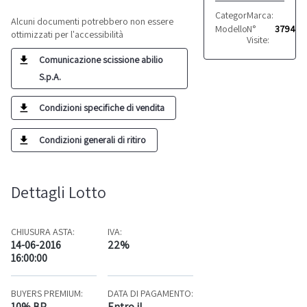
Categoria:
Marca:
Tessuti
VARIE
Alcuni documenti potrebbero non essere
Modello:
N°
Vari
3794
ottimizzati per l'accessibilità
Visite:
Comunicazione scissione abilio
S.p.A.
Condizioni specifiche di vendita
Condizioni generali di ritiro
Dettagli Lotto
CHIUSURA ASTA:
IVA:
14-06-2016
22%
16:00:00
BUYERS PREMIUM:
DATA DI PAGAMENTO:
10% BP
Entro il