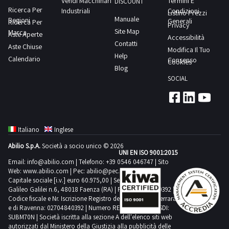
Vendi Macchinari
Termini E
e
DISCOUNT
altri
Ricerca Per
Industriali
Condizioni
Listino Prezzi
circa
Manuale
Regioni
ancora
Generali
Ricerca Per
Privacy
110
Site Map
Marca
totalmente
Aste Aperte
Accessibilità
pacchi
Contatti
Aste Chiuse
imballati.Consulta
Modifica Il Tuo
da
Help
Calendario
il
Consenso
Cookies
12
Blog
documento
rocche
SOCIAL
PDF
di
Lotto
filati
1
da
dalla
maglieria
Italiano
Inglese
sezione
come
Abilio S.p.A.
Società a socio unico © 2026
documentazione
UNI EN ISO 9001:2015
indicato
per
Email:
info@abilio.com
| Telefono:
+39 0546 046747
| Sito
in
Web:
www.abilio.com
| Pec:
abilio@pec.illimity.com
visionare
perizia
Capitale sociale [i.v.] euro 60.975,00 | Sede legale in Via
l'elenco
Galileo Galilei n.6, 48018 Faenza (RA) | P.IVA: 02704840392 |
che
Codice fiscale e Nr. Iscrizione Registro delle Imprese di Ferrara
completo
specifica
e di Ravenna: 02704840392 | Numero REA RA 224830 | SDI:
dei
SUBM70N | Società iscritta alla sezione A dell'elenco siti web
che
beni
autorizzati dal Ministero della Giustizia alla pubblicità delle