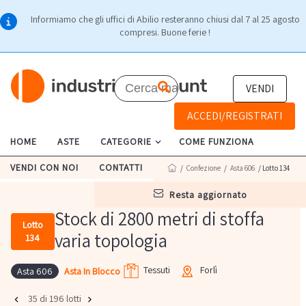
Informiamo che gli uffici di Abilio resteranno chiusi dal 7 al 25 agosto
compresi. Buone ferie !
VENDI
ACCEDI/REGISTRATI
HOME
ASTE
CATEGORIE
COME FUNZIONA
VENDI CON NOI
CONTATTI
/
Confezione
/
Asta 606
/ Lotto 134
resta aggiornato
Stock di 2800 metri di stoffa
Lotto
varia topologia
134
Tessuti
Forlì
Asta In Blocco
Asta 606
35 di 196 lotti