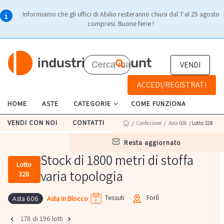
Informiamo che gli uffici di Abilio resteranno chiusi dal 7 al 25 agosto
compresi. Buone ferie !
VENDI
ACCEDI/REGISTRATI
HOME
ASTE
CATEGORIE
COME FUNZIONA
VENDI CON NOI
CONTATTI
/
Confezione
/
Asta 606
/ Lotto 328
resta aggiornato
Stock di 1800 metri di stoffa
Lotto
varia topologia
328
Tessuti
Forlì
Asta In Blocco
Asta 606
178 di 196 lotti