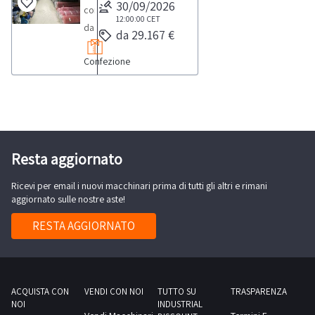
natura
30/09/2026
composto
tessile,
12:00:00
CET
da
da 29.167 €
tra
stock
cui
Confezione
di
approssimativamente
tessuti
un
catalogati
totale
per
di
tipologia
113.689
e
Resta aggiornato
capi
materiale.
oltre
Ricevi per email i nuovi macchinari prima di tutti gli altri e rimani
Si
che
aggiornato sulle nostre aste!
precisa
da
che
RESTA AGGIORNATO
circa
diversi
280
rotoli
rotoli
risultano
di
parzialmente
ACQUISTA CON
VENDI CON NOI
TUTTO SU
TRASPARENZA
tessuto
NOI
INDUSTRIAL
utilizzati