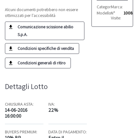
Categoria:
Marca:
Tessuti
VARIE
Alcuni documenti potrebbero non essere
Modello:
N°
Vari
1008
ottimizzati per l'accessibilità
Visite:
Comunicazione scissione abilio
S.p.A.
Condizioni specifiche di vendita
Condizioni generali di ritiro
Dettagli Lotto
CHIUSURA ASTA:
IVA:
14-06-2016
22%
16:00:00
BUYERS PREMIUM:
DATA DI PAGAMENTO:
10% BP
Entro il