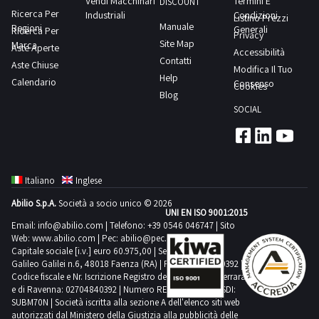
Vendi Macchinari
Termini E
e
DISCOUNT
altri
Ricerca Per
Industriali
Condizioni
Listino Prezzi
circa
Manuale
Regioni
ancora
Generali
Ricerca Per
Privacy
110
Site Map
Marca
totalmente
Aste Aperte
Accessibilità
pacchi
Contatti
Aste Chiuse
imballati.Consulta
Modifica Il Tuo
da
Help
Calendario
il
Consenso
Cookies
12
Blog
documento
rocche
SOCIAL
PDF
di
Lotto
filati
1
da
dalla
maglieria
Italiano
Inglese
sezione
come
Abilio S.p.A.
Società a socio unico © 2026
documentazione
UNI EN ISO 9001:2015
indicato
per
Email:
info@abilio.com
| Telefono:
+39 0546 046747
| Sito
in
Web:
www.abilio.com
| Pec:
abilio@pec.illimity.com
visionare
perizia
Capitale sociale [i.v.] euro 60.975,00 | Sede legale in Via
l'elenco
Galileo Galilei n.6, 48018 Faenza (RA) | P.IVA: 02704840392 |
che
Codice fiscale e Nr. Iscrizione Registro delle Imprese di Ferrara
completo
specifica
e di Ravenna: 02704840392 | Numero REA RA 224830 | SDI:
dei
SUBM70N | Società iscritta alla sezione A dell'elenco siti web
che
beni
autorizzati dal Ministero della Giustizia alla pubblicità delle