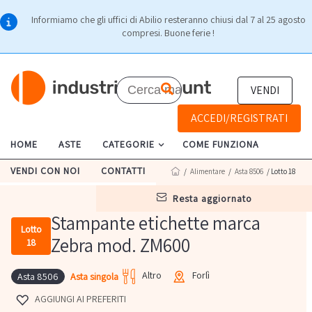
Informiamo che gli uffici di Abilio resteranno chiusi dal 7 al 25 agosto
compresi. Buone ferie !
VENDI
ACCEDI/REGISTRATI
HOME
ASTE
CATEGORIE
COME FUNZIONA
VENDI CON NOI
CONTATTI
/
Alimentare
/
Asta 8506
/ Lotto 18
resta aggiornato
Stampante etichette marca
Lotto
Zebra mod. ZM600
18
Altro
Forlì
Asta singola
Asta 8506
AGGIUNGI AI PREFERITI