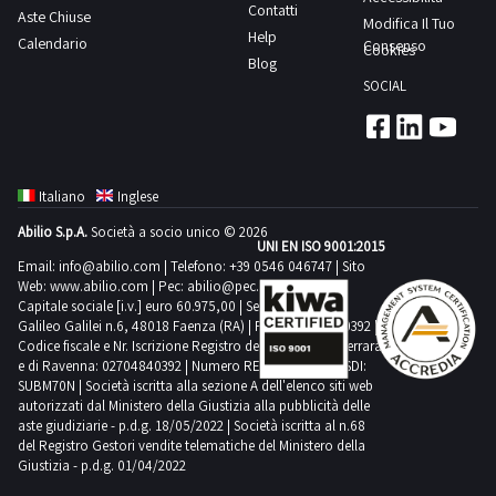
Contatti
Aste Chiuse
Modifica Il Tuo
Help
Calendario
Consenso
Cookies
Blog
SOCIAL
Italiano
Inglese
Abilio S.p.A.
Società a socio unico © 2026
UNI EN ISO 9001:2015
Email:
info@abilio.com
| Telefono:
+39 0546 046747
| Sito
Web:
www.abilio.com
| Pec:
abilio@pec.illimity.com
Capitale sociale [i.v.] euro 60.975,00 | Sede legale in Via
Galileo Galilei n.6, 48018 Faenza (RA) | P.IVA: 02704840392 |
Codice fiscale e Nr. Iscrizione Registro delle Imprese di Ferrara
e di Ravenna: 02704840392 | Numero REA RA 224830 | SDI:
SUBM70N | Società iscritta alla sezione A dell'elenco siti web
autorizzati dal Ministero della Giustizia alla pubblicità delle
aste giudiziarie - p.d.g. 18/05/2022 | Società iscritta al n.68
del Registro Gestori vendite telematiche del Ministero della
Giustizia - p.d.g. 01/04/2022