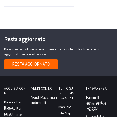
Resta aggiornato
Ricevi per email i nuovi macchinari prima di tutti gli altri e rimani
aggiornato sulle nostre aste!
RESTA AGGIORNATO
ACQUISTA CON
VENDI CON NOI
TUTTO SU
TRASPARENZA
NOI
INDUSTRIAL
Vendi Macchinari
Termini E
DISCOUNT
Ricerca Per
Industriali
Condizioni
Listino Prezzi
Manuale
Regioni
Generali
Ricerca Per
Privacy
Site Map
Marca
Aste Aperte
Accessibilità