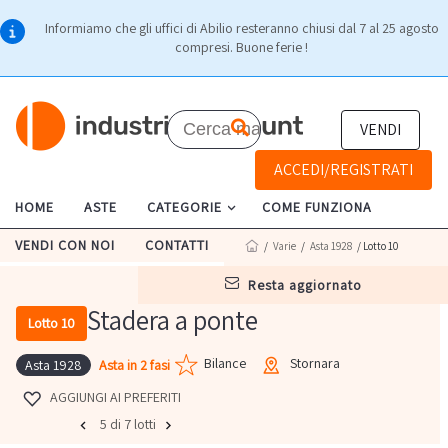
Informiamo che gli uffici di Abilio resteranno chiusi dal 7 al 25 agosto
compresi. Buone ferie !
VENDI
ACCEDI/REGISTRATI
HOME
ASTE
CATEGORIE
COME FUNZIONA
VENDI CON NOI
CONTATTI
/
Varie
/
Asta 1928
/ Lotto 10
resta aggiornato
Stadera a ponte
Lotto 10
Bilance
Stornara
Asta in 2 fasi
Asta 1928
AGGIUNGI AI PREFERITI
5 di 7 lotti