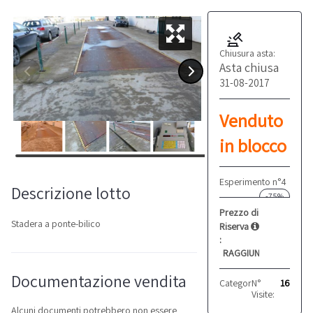
Chiusura asta:
Asta chiusa
31-08-2017
Venduto
in blocco
Esperimento n°4
Descrizione lotto
-75%
Prezzo di
Stadera a ponte-bilico
Riserva
:
RAGGIUNTO
Documentazione vendita
Categoria:
N°
Bilance
16
Visite:
Alcuni documenti potrebbero non essere