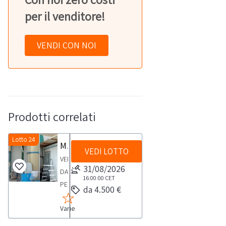
per il venditore!
VENDI CON NOI
Prodotti correlati
Lotto 24
Monospazzola a batteria Iteco
VEDI LOTTO
VENDITA
31/08/2026
DA
16:00:00
CET
PERSONA
da 4.500 €
FISICAMonospazzola
Varie
a
batteria