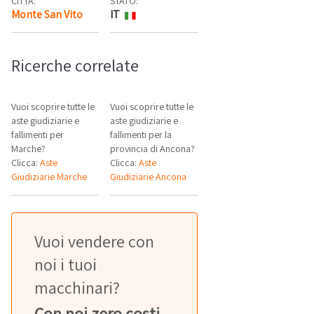
CITTÀ:
STATO:
Monte San Vito
IT
Mappa
Ricerche correlate
Vuoi scoprire tutte le
Vuoi scoprire tutte le
aste giudiziarie e
aste giudiziarie e
fallimenti per
fallimenti per la
Marche?
provincia di Ancona?
Clicca:
Aste
Clicca:
Aste
Giudiziarie Marche
Giudiziarie Ancona
Vuoi vendere con
noi i tuoi
macchinari?
Con noi zero costi