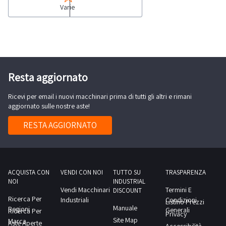
18BTNEWAnno
Varie
per
di
pulizia
costruzione:
come
2020Stato
lavapavimenti,
batterie:
bidone
ottimoOre
aspira
Resta aggiornato
di
liquidi,
utilizzo:
Ricevi per email i nuovi macchinari prima di tutti gli altri e rimani
e
6–
aggiornato sulle nostre aste!
molto
10
altro.Consulta
RESTA AGGIORNATO
ore
il
circaCaricabatterie:
documento
integrato
PDF
nel
Lotto
ACQUISTA CON
VENDI CON NOI
TUTTO SU
TRASPARENZA
corpo
NOI
INDUSTRIAL
2
Vendi Macchinari
Termini E
macchina
DISCOUNT
dalla
Ricerca Per
Industriali
Condizioni
Listino Prezzi
Manuale
Regioni
sezione
Generali
Ricerca Per
Privacy
Site Map
Marca
documentazione
Aste Aperte