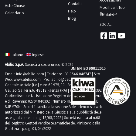
Accessibilità
Contatti
Aste Chiuse
per
Modifica Il Tuo
Help
Calendario
visionare
Consenso
Cookies
Blog
l'elenco
SOCIAL
completo
dei
beni
inclusi
Italiano
Inglese
in
Abilio S.p.A.
Società a socio unico © 2026
questo
UNI EN ISO 9001:2015
lotto.Beni
Email:
info@abilio.com
| Telefono:
+39 0546 046747
| Sito
Web:
www.abilio.com
| Pec:
abilio@pec.illimity.com
venduti
Capitale sociale [i.v.] euro 60.975,00 | Sede legale in Via
a
Galileo Galilei n.6, 48018 Faenza (RA) | P.IVA: 02704840392 |
Codice fiscale e Nr. Iscrizione Registro delle Imprese di Ferrara
corpo
e di Ravenna: 02704840392 | Numero REA RA 224830 | SDI:
e
SUBM70N | Società iscritta alla sezione A dell'elenco siti web
non
autorizzati dal Ministero della Giustizia alla pubblicità delle
aste giudiziarie - p.d.g. 18/05/2022 | Società iscritta al n.68
a
del Registro Gestori vendite telematiche del Ministero della
misura.
Giustizia - p.d.g. 01/04/2022
Alcune