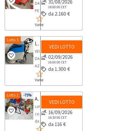
31/08/2026
DA
tubo
16:00:00
CET
PERSONA
da 2.160 €
e
FISICASpazzatrice
lancia
Varie
professionale
marca
Faip,
Lotto 5
Lavapavimenti Fiorentini
VEDI LOTTO
rossa
VENDITA
uomo
02/09/2026
DA
seduto
16:00:00
CET
AZIENDA
da 1.300 €
ATTIVALavapavimenti
Varie
Fiorentini
18BTNEWlarghezza
45
Lotto 2
-75%
Attrezzatura per pulizia
VEDI LOTTO
cmMarca
Lotto
e
16/09/2026
composto
modello:
16:30:00
CET
da
da 116 €
Fiorentini
attrezzatura