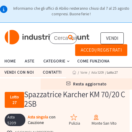
Informiamo che gli uffici di Abilio resteranno chiusi dal 7 al 25 agosto
compresi. Buone ferie !
VENDI
ACCEDI/REGISTRATI
HOME
ASTE
CATEGORIE
COME FUNZIONA
VENDI CON NOI
CONTATTI
/
Varie
/
Asta 5209
/ Lotto 27
resta aggiornato
Spazzatrice Karcher KM 70/20 C
Lotto
2SB
27
Asta
Asta singola
con
Cauzione
5209
Pulizia
Monte San Vito