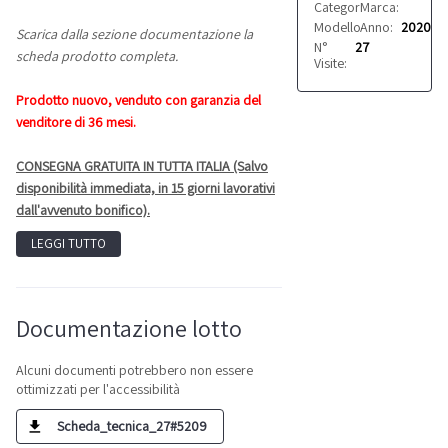
Categoria:
Marca:
Pulizia
Karche
Modello:
Anno:
KM 70/20 C 
2020
Scarica dalla sezione documentazione la
N°
27
scheda prodotto completa.
Visite:
Prodotto nuovo, venduto con garanzia del
venditore di 36 mesi.
CONSEGNA GRATUITA IN TUTTA ITALIA (Salvo
disponibilità immediata, in 15 giorni lavorativi
dall'avvenuto bonifico).
LEGGI TUTTO
Documentazione lotto
Alcuni documenti potrebbero non essere
ottimizzati per l'accessibilità
Scheda_tecnica_27#5209