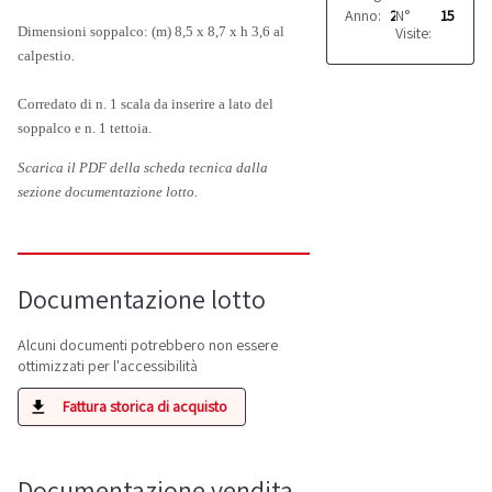
Anno:
2010
N°
15
Visite:
Dimensioni soppalco: (m) 8,5 x 8,7 x h 3,6 al
calpestio.
Corredato di n. 1 scala da inserire a lato del
soppalco e n. 1 tettoia.
Scarica il PDF della scheda tecnica dalla
sezione documentazione lotto.
Documentazione lotto
Alcuni documenti potrebbero non essere
ottimizzati per l'accessibilità
Fattura storica di acquisto
Documentazione vendita