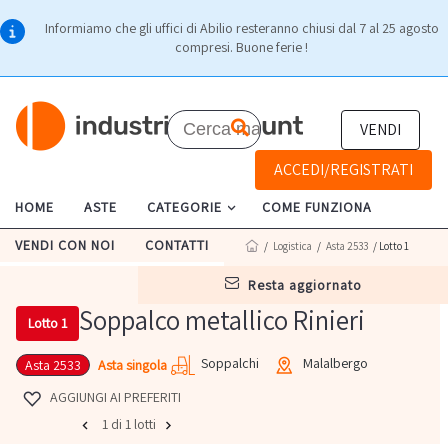
Informiamo che gli uffici di Abilio resteranno chiusi dal 7 al 25 agosto
compresi. Buone ferie !
VENDI
ACCEDI/REGISTRATI
HOME
ASTE
CATEGORIE
COME FUNZIONA
VENDI CON NOI
CONTATTI
/
Logistica
/
Asta 2533
/ Lotto 1
resta aggiornato
Soppalco metallico Rinieri
Lotto 1
Soppalchi
Malalbergo
Asta singola
Asta 2533
AGGIUNGI AI PREFERITI
1 di 1 lotti