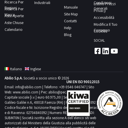
Ricerca Per
Industriali
Condizioni
Listino Prezzi
Manuale
Regioni
Generali
Ricerca Per
Privacy
Site Map
Marca
Aste Aperte
Accessibilità
Contatti
Aste Chiuse
Modifica Il Tuo
Help
Calendario
Consenso
Cookies
Blog
SOCIAL
Italiano
Inglese
Abilio S.p.A.
Società a socio unico © 2026
UNI EN ISO 9001:2015
Email:
info@abilio.com
| Telefono:
+39 0546 046747
| Sito
Web:
www.abilio.com
| Pec:
abilio@pec.illimity.com
Capitale sociale [i.v.] euro 60.975,00 | Sede legale in Via
Galileo Galilei n.6, 48018 Faenza (RA) | P.IVA: 02704840392 |
Codice fiscale e Nr. Iscrizione Registro delle Imprese di Ferrara
e di Ravenna: 02704840392 | Numero REA RA 224830 | SDI:
SUBM70N | Società iscritta alla sezione A dell'elenco siti web
autorizzati dal Ministero della Giustizia alla pubblicità delle