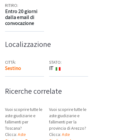
RITIRO:
Entro 20 giorni
dalla email di
convocazione
Localizzazione
CITTÀ:
STATO:
Sestino
IT
Mappa
Ricerche correlate
Vuoi scoprire tutte le
Vuoi scoprire tutte le
aste giudiziarie e
aste giudiziarie e
fallimenti per
fallimenti per la
Toscana?
provincia di Arezzo?
Clicca:
Aste
Clicca:
Aste