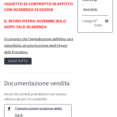
OGGETTO DI CONTRATTO DI AFFITTO
:
RAGGIUNTO
CON SCADENZA 31/10/2018
Categoria:
N°
Attrezzatur
16
IL RITIRO POTRA' AVVENIRE SOLO
Visite:
DOPO TALE SCADENZA
Si comunica che l’aggiudicazione definitiva sarà
subordinata ad autorizzazione degli Organi
della Procedura.
LEGGI TUTTO
Documentazione vendita
Alcuni documenti potrebbero non essere
ottimizzati per l'accessibilità
Comunicazione scissione abilio
S.p.A.