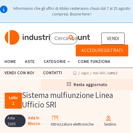
Informiamo che gli uffici di Abilio resteranno chiusi dal 7 al 25 agosto
compresi. Buone ferie !
VENDI
ACCEDI/REGISTRATI
HOME
ASTE
CATEGORIE
COME FUNZIONA
VENDI CON NOI
CONTATTI
/
Legno
/
Asta 3165
/ Lotto 2
resta aggiornato
Sistema mulfiunzione Linea
Lotto
Ufficio SRl
2
Asta
Asta In
Blocco
3165
Attrezzature elettroniche
Sestino