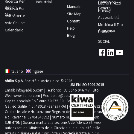
-
un’ispezione
Ricerca Per
Industriali
Condizioni
| 2
Listino Prezzi
timbri),-
svolgimento
Manuale
e
Regioni
stampante
Generali
Ricerca Per
sul
I-
Privacy
orologio
delle
Site Map
Marca
non
multifunzione
Aste Aperte
posto.NOTE
Accessibilità
pad
digitale
attività
Contatti
a
Aste Chiuse
Kyocera
PER
Modifica Il Tuo
Model
-
di
Help
misura.
Calendario
task
Consenso
RITIRO:-
Cookies
A1566
sveglia
ritiro
Blog
Alcune
alfa
tempistica
|
Origoni
dal
SOCIAL
quantità
180,-
massima
N.
Scientific
giorno
potrebbero
stampante
prevista
| 2
TW223-
concordato:
non
multifunzione
per
Mini
e
mezza
corrispondere.
Brother
lo
palmari
molto
Italiano
Inglese
giornata-
Si
MFC-
svolgimento
Fire
altro.Consulta
Relativamente
Abilio S.p.A.
Società a socio unico © 2026
consiglia
L2410DN-
delle
7 -
UNI EN ISO 9001:2015
il
agli
un’ispezione
e
Email:
info@abilio.com
| Telefono:
+39 0546 046747
| Sito
attività
Amazon
documento
IPhone
Web:
www.abilio.com
| Pec:
abilio@pec.illimity.com
sul
altro.Consulta
di
|
PDF
Capitale sociale [i.v.] euro 60.975,00 | Sede legale in Via
presenti
posto.NOTE
il
ritiro
Galileo Galilei n.6, 48018 Faenza (RA) | P.IVA: 02704840392 |
N.
Lotto
nella
PER
Codice fiscale e Nr. Iscrizione Registro delle Imprese di Ferrara
documento
dal
| 6
6
vendita
e di Ravenna: 02704840392 | Numero REA RA 224830 | SDI:
RITIRO:-
PDF
giorno
Personal
SUBM70N | Società iscritta alla sezione A dell'elenco siti web
dalla
non
tempistica
Lotto
autorizzati dal Ministero della Giustizia alla pubblicità delle
concordato:
computer
sezione
è
aste giudiziarie - p.d.g. 18/05/2022 | Società iscritta al n.68