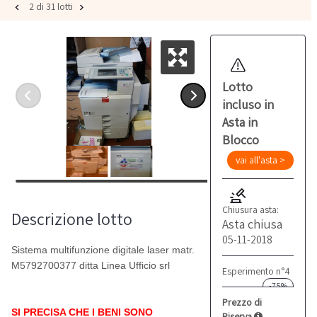
2 di 31 lotti
Lotto
incluso in
Asta in
Blocco
vai all'asta >
Chiusura asta:
Descrizione lotto
Asta chiusa
05-11-2018
Sistema multifunzione digitale laser matr.
M5792700377 ditta Linea Ufficio srl
Esperimento n°4
-75%
Prezzo di
SI PRECISA CHE I BENI SONO
Riserva