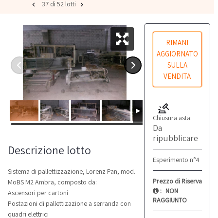
37 di 52 lotti
RIMANI
AGGIORNATO
SULLA
VENDITA
Chiusura asta:
Da
ripubblicare
Descrizione lotto
Esperimento n°4
Sistema di pallettizzazione, Lorenz Pan, mod.
Prezzo di Riserva
MoBS M2 Ambra, composto da:
:
NON
Ascensori per cartoni
RAGGIUNTO
Postazioni di pallettizazione a serranda con
quadri elettrici