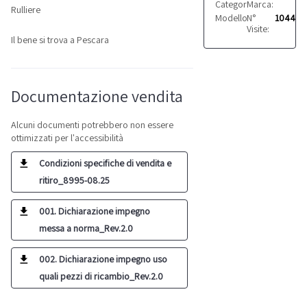
Categoria:
Marca:
Altro
Lorenz
Rulliere
Modello:
N°
MoBS M2 Am
1044
Visite:
Il bene si trova a Pescara
Documentazione vendita
Alcuni documenti potrebbero non essere
ottimizzati per l'accessibilità
Condizioni specifiche di vendita e
ritiro_8995-08.25
001. Dichiarazione impegno
messa a norma_Rev.2.0
002. Dichiarazione impegno uso
quali pezzi di ricambio_Rev.2.0