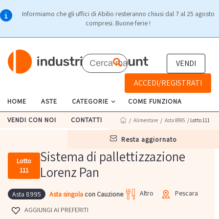
Informiamo che gli uffici di Abilio resteranno chiusi dal 7 al 25 agosto
compresi. Buone ferie !
VENDI
ACCEDI/REGISTRATI
HOME
ASTE
CATEGORIE
COME FUNZIONA
VENDI CON NOI
CONTATTI
/
Alimentare
/
Asta 8995
/ Lotto 111
resta aggiornato
Sistema di pallettizzazione
Lotto
Lorenz Pan
111
Altro
Pescara
Asta singola
con Cauzione
Asta 8995
AGGIUNGI AI PREFERITI