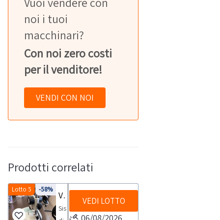
Vuoi vendere con
noi i tuoi
macchinari?
Con noi zero costi
per il venditore!
VENDI CON NOI
Prodotti correlati
Lotto 5
-58%
Visore microscopico con tablet
VEDI LOTTO
Sistema
06/08/2026