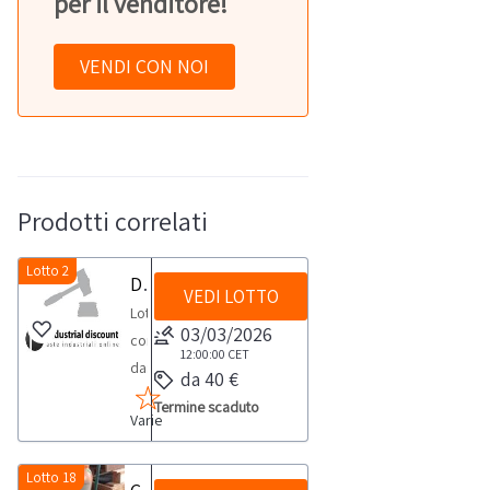
per il venditore!
VENDI CON NOI
Prodotti correlati
Lotto 2
Dispenser e igienizzanti
VEDI LOTTO
Lotto
03/03/2026
composto
12:00:00
CET
da:-
da 40 €
Dispenser
Termine scaduto
Varie
Automat.
UV
n.
Lotto 18