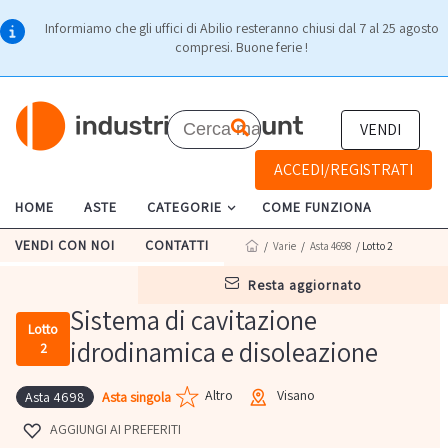
Informiamo che gli uffici di Abilio resteranno chiusi dal 7 al 25 agosto
compresi. Buone ferie !
VENDI
ACCEDI/REGISTRATI
HOME
ASTE
CATEGORIE
COME FUNZIONA
VENDI CON NOI
CONTATTI
/
Varie
/
Asta 4698
/ Lotto 2
resta aggiornato
Sistema di cavitazione
Lotto
idrodinamica e disoleazione
2
Altro
Visano
Asta singola
Asta 4698
AGGIUNGI AI PREFERITI