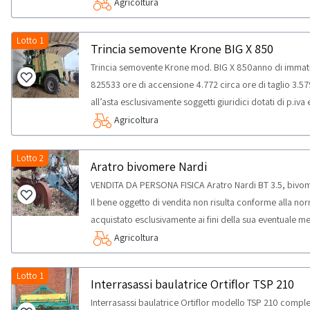
parti di ricambio; saranno ammessi a partecipare all’ast
Agricoltura
di p.iva e qualificabili come Professionisti (che acquis
per uso privato) ai sensi del d.lgs. 206/2005. Nello spec
Lotto 1
Trincia semovente Krone BIG X 850
soggetti riparatori e produttori di settore relativament
Trincia semovente Krone mod. BIG X 850anno di immatr
825533 ore di accensione 4.772 circa ore di taglio 3.
all’asta esclusivamente soggetti giuridici dotati di p.iva
acquistano i beni solo per uso professionale e non per 
Agricoltura
Lotto 2
Aratro bivomere Nardi
VENDITA DA PERSONA FISICA Aratro Nardi BT 3.5, bivo
Il bene oggetto di vendita non risulta conforme alla n
acquistato esclusivamente ai fini della sua eventuale m
parti di ricambio; saranno ammessi a partecipare all’ast
Agricoltura
di p.iva e qualificabili come Professionisti (che acquis
per uso privato) ai sensi del d.lgs. 206/2005. Nello spec
Lotto 1
Interrasassi baulatrice Ortiflor TSP 210
soggetti riparatori e produttori di settore relativament
Interrasassi baulatrice Ortiflor modello TSP 210 complet