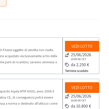
VEDI LOTTO
l bene oggetto di vendita non risulta
25/06/2026
e acquistato esclusivamente ai fini della
16:00:00
CET
ome parti di ricambio; saranno ammessi a
da 2.250 €
ati di p.iva e qualificabili come
Termine scaduto
ssionale e non per uso privato) ai sensi del
lusivamente a soggetti riparatori e
ologica in vendita.
VEDI LOTTO
spardo Aquila MTR 6000, anno 2008 Il
25/06/2026
mativa CE, di conseguenza potrà essere
16:00:00
CET
essa a norma o destinato all'utilizzo come
da 10.800 €