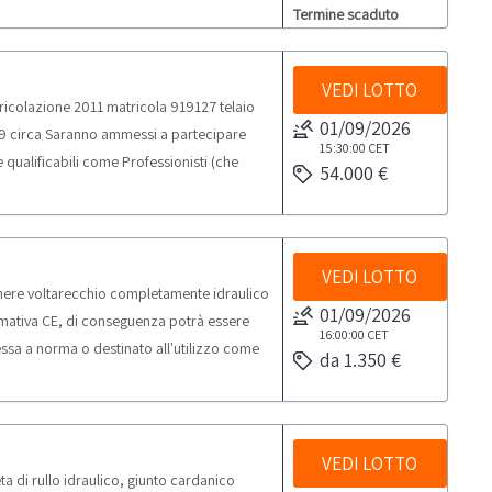
a esclusivamente soggetti giuridici dotati
Termine scaduto
tano i beni solo per uso professionale e non
ifico la vendita è rivolta esclusivamente a
e alla categoria merceologica in vendita.
VEDI LOTTO
icolazione 2011 matricola 919127 telaio
01/09/2026
579 circa Saranno ammessi a partecipare
15:30:00
CET
 e qualificabili come Professionisti (che
54.000 €
uso privato) ai sensi del d.lgs. 206/2005.
VEDI LOTTO
mere voltarecchio completamente idraulico
01/09/2026
ormativa CE, di conseguenza potrà essere
16:00:00
CET
essa a norma o destinato all'utilizzo come
da 1.350 €
a esclusivamente soggetti giuridici dotati
tano i beni solo per uso professionale e non
ifico la vendita è rivolta esclusivamente a
e alla categoria merceologica in vendita.
VEDI LOTTO
a di rullo idraulico, giunto cardanico