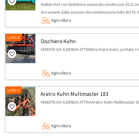
Walterchid con limitatore automaticomatricola 2021 an
documenti dalla sezione documentazione lotto NOTE VE
consentita esclusivamente a soggetti giuridici dotati di P
Agricoltura
(ossia che acquistano i beni per uso professionale e non 
206/2005, fatta salva l’espressa esclusione dalla parte
Lotto 4
Dischiera Kuhn
rottamatori ovvero altre eventuali specifiche limitazio
VENDITA DA AZIENDA ATTIVADischiera Kuhn, portata 3 
lotto.-È espressamente esclusa la partecipazione ai sog
“consumatori” ai sensi del D.Lgs. 206/2005.
Agricoltura
Lotto 3
Aratro Kuhn Multimaster 183
VENDITA DA AZIENDA ATTIVAAratro Kuhn Multimaster 1
Agricoltura