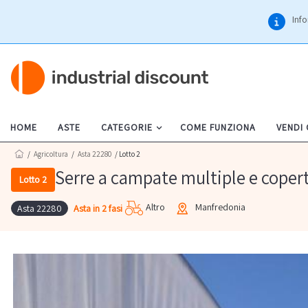
Info
HOME
ASTE
CATEGORIE
COME FUNZIONA
VENDI
/
Agricoltura
/
Asta 22280
/ Lotto 2
Serre a campate multiple e coper
Lotto 2
Altro
Manfredonia
Asta in 2 fasi
Asta 22280