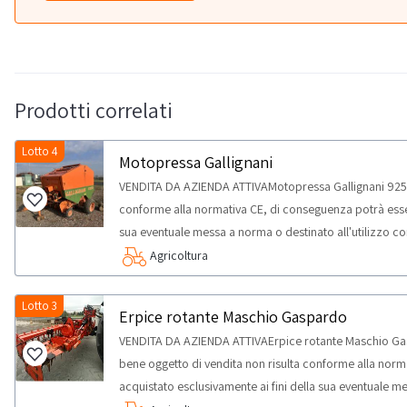
Prodotti correlati
Lotto 4
Motopressa Gallignani
VENDITA DA AZIENDA ATTIVAMotopressa Gallignani 9250 I
conforme alla normativa CE, di conseguenza potrà esser
sua eventuale messa a norma o destinato all'utilizzo c
partecipare all’asta esclusivamente soggetti giuridici dot
Agricoltura
Professionisti (che acquistano i beni solo per uso profe
d.lgs. 206/2005. Nello specifico la vendita è rivolta esc
Lotto 3
Erpice rotante Maschio Gaspardo
produttori di settore relativamente alla categoria merce
VENDITA DA AZIENDA ATTIVAErpice rotante Maschio Ga
bene oggetto di vendita non risulta conforme alla nor
acquistato esclusivamente ai fini della sua eventuale m