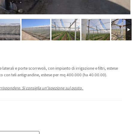
laterali e porte scorrevoli, con impianto di irrigazione e filtri, estese
ato con teli antigrandine, estese per mq 400.000 (ha 40.00.00).
ispondere. Si consiglia un'ispezione sul posto.
h