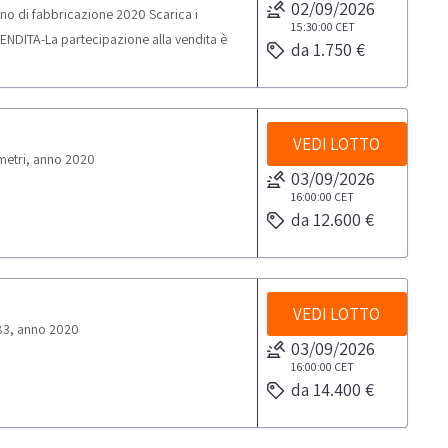
02/09/2026
no di fabbricazione 2020 Scarica i
15:30:00
CET
NDITA-La partecipazione alla vendita è
da 1.750 €
.IVA e qualificabili come Professionisti
per uso privato) ai sensi del d.lgs.
cipazione a soggetti qualificabili come
ni espressamente indicate nella scheda di
VEDI LOTTO
metri, anno 2020
getti che rientrano nella categoria dei
03/09/2026
16:00:00
CET
da 12.600 €
VEDI LOTTO
83, anno 2020
03/09/2026
16:00:00
CET
da 14.400 €