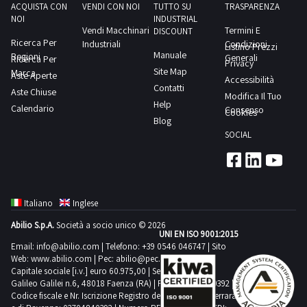
ACQUISTA CON
VENDI CON NOI
TUTTO SU
TRASPARENZA
NOI
INDUSTRIAL
Vendi Macchinari
Termini E
DISCOUNT
Ricerca Per
Industriali
Condizioni
Listino Prezzi
Manuale
Regioni
Generali
Ricerca Per
Privacy
Site Map
Marca
Aste Aperte
Accessibilità
Contatti
Aste Chiuse
Modifica Il Tuo
Help
Calendario
Consenso
Cookies
Blog
SOCIAL
Italiano
Inglese
Abilio S.p.A.
Società a socio unico © 2026
UNI EN ISO 9001:2015
Email:
info@abilio.com
| Telefono:
+39 0546 046747
| Sito
Web:
www.abilio.com
| Pec:
abilio@pec.illimity.com
Capitale sociale [i.v.] euro 60.975,00 | Sede legale in Via
Galileo Galilei n.6, 48018 Faenza (RA) | P.IVA: 02704840392 |
Codice fiscale e Nr. Iscrizione Registro delle Imprese di Ferrara