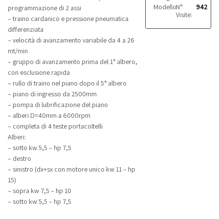
Modello:
N°
Superset 23
942
programmazione di 2 assi
Visite:
– traino cardanico e pressione pneumatica
differenziata
– velocità di avanzamento variabile da 4 a 26
mt/min
– gruppo di avanzamento prima del 1° albero,
con esclusione rapida
– rullo di traino nel piano dopo il 5° albero
– piano di ingresso da 2500mm
– pompa di lubrificazione del piano
– alberi D=40mm a 6000rpm
– completa di 4 teste portacoltelli
Alberi:
– sotto kw 5,5 – hp 7,5
– destro
– sinistro (dx+sx con motore unico kw 11 – hp
15)
– sopra kw 7,5 – hp 10
– sotto kw 5,5 – hp 7,5