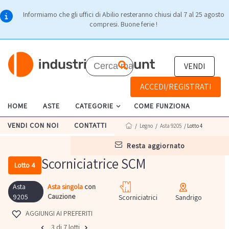
Informiamo che gli uffici di Abilio resteranno chiusi dal 7 al 25 agosto
compresi. Buone ferie !
VENDI
ACCEDI/REGISTRATI
HOME
ASTE
CATEGORIE
COME FUNZIONA
VENDI CON NOI
CONTATTI
/
Legno
/
Asta 9205
/ Lotto 4
resta aggiornato
Scorniciatrice SCM
Lotto 4
Asta
Asta singola
con
Cauzione
9205
Scorniciatrici
Sandrigo
AGGIUNGI AI PREFERITI
3 di 7 lotti