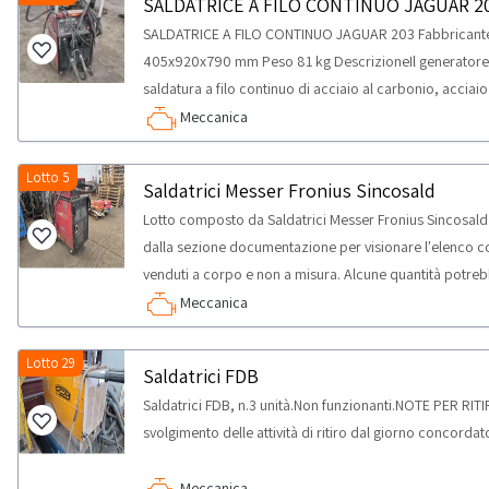
SALDATRICE A FILO CONTINUO JAGUAR 2
SALDATRICE A FILO CONTINUO JAGUAR 203 Fabbricant
405x920x790 mm Peso 81 kg DescrizioneIl generatore 
saldatura a filo continuo di acciaio al carbonio, acciaio 
ad un’ apposita pistola opzionale (inclusa) permette anc
Meccanica
Idonea a lavorare in ambienti con rischio accresciuto di
(TO) I beni oggetto di vendita potranno essere utilizzat
Lotto 5
Saldatrici Messer Fronius Sincosald
previa messa a norma o come pezzi di ricambio. Saran
Lotto composto da Saldatrici Messer Fronius Sincosald
esclusivamente soggetti giuridici dotati di p.iva e quali
dalla sezione documentazione per visionare l'elenco com
beni solo per uso professionale e non per uso privato) a
venduti a corpo e non a misura. Alcune quantità potreb
la vendita è rivolta esclusivamente a soggetti riparatori
un’ispezione sul posto.NOTE VENDITA:- Il lotto si trova
Meccanica
categoria merceologica in vendita.
tempistica massima prevista per lo svolgimento delle att
giorno
Lotto 29
Saldatrici FDB
Saldatrici FDB, n.3 unità.Non funzionanti.NOTE PER RITI
svolgimento delle attività di ritiro dal giorno concordat
Meccanica