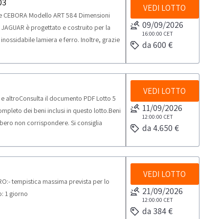
03
VEDI LOTTO
e CEBORA Modello ART 584 Dimensioni
09/09/2026
JAGUAR è progettato e costruito per la
16:00:00
CET
inossidabile lamiera e ferro. Inoltre, grazie
da 600 €
he di utilizzarla per saldare alluminio.
 scosse elettriche.Il bene si trova a Borgaro
i all'interno della Comunità Europea solo
no ammessi a partecipare all’asta
VEDI LOTTO
 e altroConsulta il documento PDF Lotto 5
ficabili come Professionisti (che acquistano i
11/09/2026
pleto dei beni inclusi in questo lotto.Beni
i sensi del d.lgs. 206/2005. Nello specifico
12:00:00
CET
bero non corrispondere. Si consiglia
 e produttori di settore relativamente alla
da 4.650 €
 a Povoletto (UD)NOTE PER RITIRO:-
ività di ritiro dal giorno concordato: 1
VEDI LOTTO
RO:- tempistica massima prevista per lo
21/09/2026
o: 1 giorno
12:00:00
CET
da 384 €