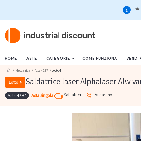
Info
HOME
ASTE
CATEGORIE
COME FUNZIONA
VENDI
/
Meccanica
/
Asta 4297
/ Lotto 4
Saldatrice laser Alphalaser Alw va
Lotto 4
Saldatrici
Ancarano
Asta singola
Asta 4297