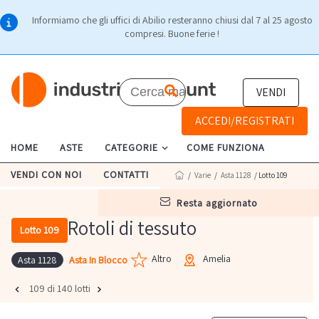
Informiamo che gli uffici di Abilio resteranno chiusi dal 7 al 25 agosto
compresi. Buone ferie !
VENDI
ACCEDI/REGISTRATI
HOME
ASTE
CATEGORIE
COME FUNZIONA
VENDI CON NOI
CONTATTI
/
Varie
/
Asta 1128
/ Lotto 109
resta aggiornato
Rotoli di tessuto
Lotto 109
Altro
Amelia
Asta In Blocco
Asta 1128
109 di 140 lotti