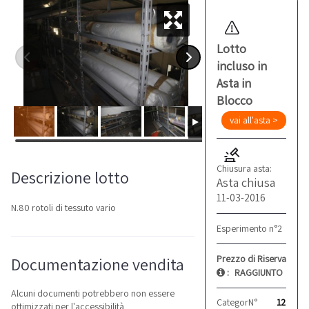
Lotto
incluso in
Asta in
Blocco
vai all'asta >
Chiusura asta:
Descrizione lotto
Asta chiusa
11-03-2016
N.80 rotoli di tessuto vario
Esperimento n°2
Prezzo di Riserva
Documentazione vendita
:
RAGGIUNTO
Alcuni documenti potrebbero non essere
Categoria:
N°
Altro
12
ottimizzati per l'accessibilità