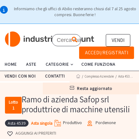
Informiamo che gli uffici di Abilio resteranno chiusi dal 7 al 25 agosto
compresi. Buone ferie !
VENDI
ACCEDI/REGISTRATI
HOME
ASTE
CATEGORIE
COME FUNZIONA
VENDI CON NOI
CONTATTI
/
Complesso Aziendale
/
Asta 4539
/ Lot
resta aggiornato
Ramo di azienda Safop srl
Lotto
produttrice di macchine utensili
1
Produttivo
Pordenone
Asta singola
Asta 4539
AGGIUNGI AI PREFERITI