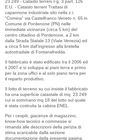
23.249 - Catasto terreni Fg. 3 part. 126
E.U. - Catasto terreni Trattasi di
capannone industriale sito nella z.i.
“Comina” via Castelfranco Veneto n. 65 in
Comune di Pordenone (PN) nelle
immediate vicinanze (circa 5 km) del
centro cittadino di Pordenone, a 2 km
dalla Strada Statale 13 (Viale Venezia) ed
a circa 5 km dall’ingresso alla bretella
autostradale di Fontanafredda.
Il fabbricato è stato edificato tra il 2006 ed
il 2007 e si sviluppa ai piani terra e primo
per la zona uffici e al solo piano terra per
il reparto produttivo.
Il lotto di terreno su cui insiste il fabbricato
ha una superficie catastale di mq. 23.249
cui si sommano mq 18 del lotto sul quale
è stata costruita la cabina ENEL.
Per i cespiti, giacenze di magazzino,
know-how tecnico e commesse si
rimanda alle descrizioni della perizia di
stima scaricabile dalla sezione
documentazione della presente pagina.