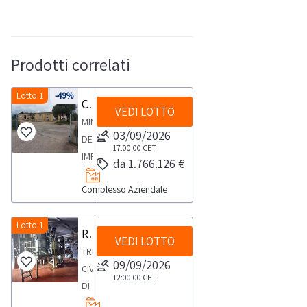
Prodotti correlati
Lotto 1
-49%
Cessione del compendio aziendale dedito alle attività nel settore dei prodotti ortofrutticoli
VEDI LOTTO
MINISTERO
03/09/2026
DELLE
17:00:00
CET
IMPRESE
da 1.766.126 €
E
Complesso Aziendale
DEL
MADE
IN
Lotto 1
Raccolta di manifestazione di interesse per complesso aziendale agroalimentare
VEDI LOTTO
ITALY
TRIBUNALE
LIQUIDAZIONE
09/09/2026
CIVILE
COATTA
12:00:00
CET
DI
AMMINISTRATIVA
RAGUSASEZ.