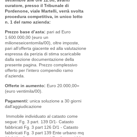
settembre alle ore 12.00, avanti
curatore, presso il Tribunale di
Pordenone, viale Martelli, verrà svolta
procedura competitiva, in unico lotto
n. 1 del ramo azienda:
Prezzo base d’asta:
pari ad Euro
1.600.000,00 (euro un
milioneseicentomila/00), oltre imposte,
pari all’offerta giacente ed alla valutazione
espressa da perizia di stima scaricabile
dalla sezione documentazione della
presente pagina. Prezzo complessivo
offerto per l’intero compendio ramo
d’azienda.
Offerte in aumento:
Euro 20.000,00=
(euro ventimila/00).
Pagamenti:
unica soluzione a 30 giorni
dall’aggiudicazione
Immobile individuato al catasto come
segue: Fg. 3 part. 139 D/1- Catasto
fabbricati Fg. 3 part 126 D/1 - Catasto
fabbricati Fg. 3 part 139 Ente urbano mq