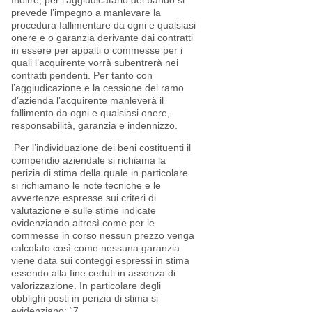
Inoltre, per l’aggiudicatario del bando si
prevede l’impegno a manlevare la
procedura fallimentare da ogni e qualsiasi
onere e o garanzia derivante dai contratti
in essere per appalti o commesse per i
quali l’acquirente vorrà subentrerà nei
contratti pendenti. Per tanto con
l’aggiudicazione e la cessione del ramo
d’azienda l’acquirente manleverà il
fallimento da ogni e qualsiasi onere,
responsabilità, garanzia e indennizzo.
Per l’individuazione dei beni costituenti il
compendio aziendale si richiama la
perizia di stima della quale in particolare
si richiamano le note tecniche e le
avvertenze espresse sui criteri di
valutazione e sulle stime indicate
evidenziando altresì come per le
commesse in corso nessun prezzo venga
calcolato così come nessuna garanzia
viene data sui conteggi espressi in stima
essendo alla fine ceduti in assenza di
valorizzazione. In particolare degli
obblighi posti in perizia di stima si
evidenziano: “7.