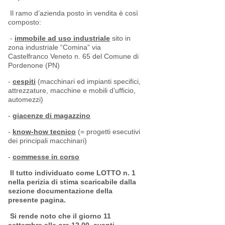
Il ramo d’azienda posto in vendita è così
composto:
-
immobile ad uso industriale
sito in
zona industriale “Comina” via
Castelfranco Veneto n. 65 del Comune di
Pordenone (PN)
-
cespiti
(macchinari ed impianti specifici,
attrezzature, macchine e mobili d’ufficio,
automezzi)
-
giacenze di magazzino
-
know-how tecnico
(= progetti esecutivi
dei principali macchinari)
-
commesse in corso
Il tutto individuato come LOTTO n. 1
nella perizia di stima scaricabile dalla
sezione documentazione della
presente pagina.
Si rende noto che il giorno 11