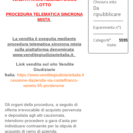
Chiusura asta:
LOTTO
Da
ripubblicare
PROCEDURA TELEMATICA SINCRONA
MISTA
Esperimento n°1
La vendita è eseguita mediante
Categoria:
N°
Produttivo
5595
procedura telematica sincrona mista
Visite:
sulla piattaforma denominata
www.venditegiudiziarieitalia.it.
Link vendita sul sito Vendite
Giudiziarie
Italia
:
https://www.venditegiudiziarieitalia.it/aste/660167-
cessione-dazienda-via-castelfranco-
veneto-65-pordenone
Gli organi della procedura, a seguito di
offerta irrevocabile di acquisto pervenuta
e depositata agli atti cauzionata,
intendono procedere a gara d’asta per
individuare contraente per la stipula di
acquisto di ramo di azienda.