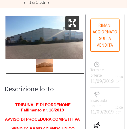
1 di 1 lotti
RIMANI
AGGIORNATO
SULLA
VENDITA
Termine
offerte:
10:30
11/09/2019
CET
Descrizione lotto
Inizio asta
TRIBUNALE DI PORDENONE
online:
12:00
Fallimento nr. 18/2019
11/09/2019
CET
AVVISO DI PROCEDURA COMPETITIVA
VENDITA RAMO AZIENDA UNICO