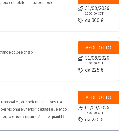
oppio completo di due bombole
31/08/2026
16:00:00
CET
da 360 €
VEDI LOTTO
rande colore grigio
31/08/2026
16:00:00
CET
da 225 €
VEDI LOTTO
anspallet, armadietti, etc..Consulta il
01/09/2026
 visionare ulteriori dettagli e l'elenco
17:00:00
CET
a corpo e non a misura. Alcune quantità
da 250 €
e sul posto. NOTE PER RITIRO: - tempistica