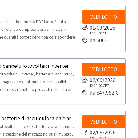
tiro dal giorno concordato: 1 giorno
VEDI LOTTO
nsulta il documento PDF Lotto 2 dalla
01/09/2026
e l'elenco completo dei beni inclusi in
17:00:00
CET
une quantità potrebbero non corrispondere.
da 500 €
precisa che il lotto potrebbe contenere
rà onere dell’aggiudicatario verificare lo
ento di tali beni con costi a carico del
Lotto in blocco composto da magazzino di pannelli fotovoltaici inverter batterie di accumulo caldaie arredi attrezzature per il magazzino e veicoli
a da qualsiasi responsabilità. NOTE PER
VEDI LOTTO
ovoltaici, inverter, batterie di accumulo,
delle attività di ritiro dal giorno
02/09/2026
l magazzino quali muletto, transpallet,
12:00:00
CET
i.I mezzi risultano provvisti di libretti di
da 347.952 €
proprietà.Dalla sezione documentazione
PDF Lotto 4 dalla sezione documentazione
to lotto.Beni venduti a corpo e non a
Magazzino di pannelli fotovoltaici inverter batterie di accumulocaldaie arredi attrezzature per il magazzino e veicoli
 Si consiglia un’ispezione sul posto.NOTE
VEDI LOTTO
ovoltaici, inverter, batterie di accumulo,
 ed al piano interrato. -Si precisa che
02/09/2026
r la gestione del magazzino quali muletto,
e a mezzi di piccole dimensioni, come i
12:00:00
CET