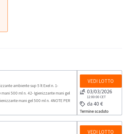
VEDI LOTTO
zzante ambiente sup 5 lt Exel n. 1-
03/03/2026
e mani 500 ml n. 42- Igienizzante mani gel
12:00:00
CET
- Igienizzante mani gel 500 ml n. 4NOTE PER
da 40 €
elle attività di ritiro dal giorno
Termine scaduto
VEDI LOTTO