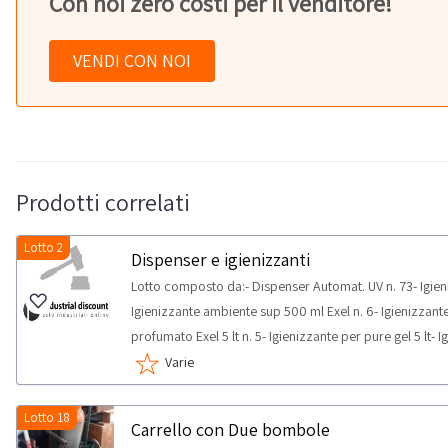
Con noi zero costi per il venditore!
VENDI CON NOI
Prodotti correlati
Lotto 2
Dispenser e igienizzanti
Lotto composto da:- Dispenser Automat. UV n. 73- Igieni
Igienizzante ambiente sup 500 ml Exel n. 6- Igienizzant
profumato Exel 5 lt n. 5- Igienizzante per pure gel 5 lt
RITIRO:- tempistica massima prevista per lo svolgimento d
Varie
concordato: 1 giorno
Lotto 18
Carrello con Due bombole