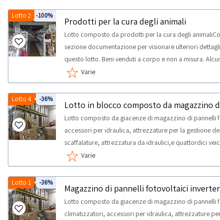
massima prevista per lo svolgimento delle attività di ri
Lotto 2
-100%
Prodotti per la cura degli animali
Lotto composto da prodotti per la cura degli animaliCo
sezione documentazione per visionare ulteriori dettagli 
questo lotto. Beni venduti a corpo e non a misura. Alc
Si consiglia un’ispezione sul posto. NOTE VENDITA: - Si 
Varie
materiali di consumo e prodotti soggetti a scadenza. Sa
stato di conservazione e procedere ad eventuale smaltim
Lotto 4
-36%
medesimo, con esonero di Abilio SpA e della Procedur
Lotto composto da giacenze di magazzino di pannelli fot
RITIRO: - tempistica massima prevista per lo svolgimento 
accessori per idraulica, attrezzature per la gestione de
concordato: 1 giorno
scaffalature, attrezzatura da idraulici,e quattordici veicol
circolazione e chiavi, ma sprovvisti di certificato di 
Varie
scarica i documenti del mezzo.Consulta il documento 
per visionare l'elenco completo dei beni inclusi in ques
Lotto 1
-36%
misura. Alcune quantità potrebbero non corrispondere.
Lotto composto da giacenze di magazzino di pannelli fot
VENDITA:- I beni si trovano al piano terra, al piano primo
climatizzatori, accessori per idraulica, attrezzature pe
l’accesso al piano interrato è consentito esclusivament