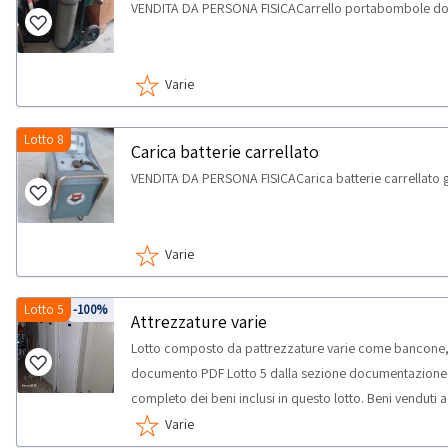
VENDITA DA PERSONA FISICACarrello portabombole d
Varie
Lotto 8
Carica batterie carrellato
VENDITA DA PERSONA FISICACarica batterie carrellato g
Varie
Lotto 5
-100%
Attrezzature varie
Lotto composto da pattrezzature varie come bancone, tr
documento PDF Lotto 5 dalla sezione documentazione per
completo dei beni inclusi in questo lotto. Beni venduti 
potrebbero non corrispondere. Si consiglia un’ispezion
Varie