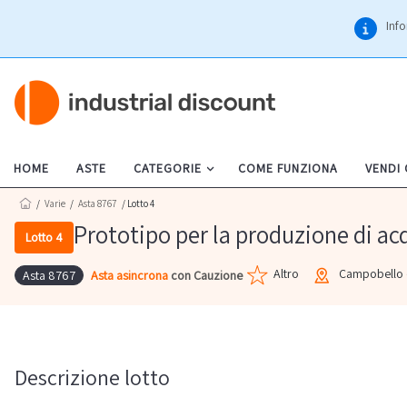
Info
HOME
ASTE
CATEGORIE
COME FUNZIONA
VENDI
/
Varie
/
Asta 8767
/ Lotto 4
Prototipo per la produzione di ac
Lotto 4
Altro
Campobello 
Asta asincrona
con Cauzione
Asta 8767
Descrizione lotto