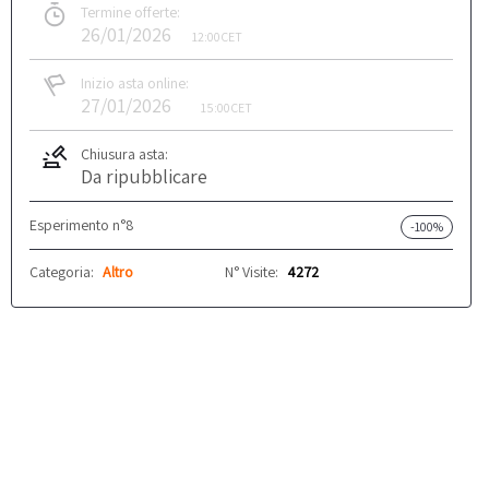
Termine offerte:
26/01/2026
12:00
CET
Inizio asta online:
27/01/2026
15:00
CET
Chiusura asta:
Da ripubblicare
Esperimento n°8
-100%
Categoria:
Altro
N° Visite:
4272