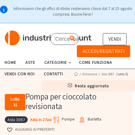
Informiamo che gli uffici di Abilio resteranno chiusi dal 7 al 25 agosto
compresi. Buone ferie !
VENDI
ACCEDI/REGISTRATI
HOME
ASTE
CATEGORIE
COME FUNZIONA
VENDI CON NOI
CONTATTI
/
Alimentare
/
Asta 3067
/ Lotto 31
resta aggiornato
Pompa per cioccolato
Lotto
revisionata
31
Pompe
Barletta
Asta in 2 fasi
Asta 3067
AGGIUNGI AI PREFERITI