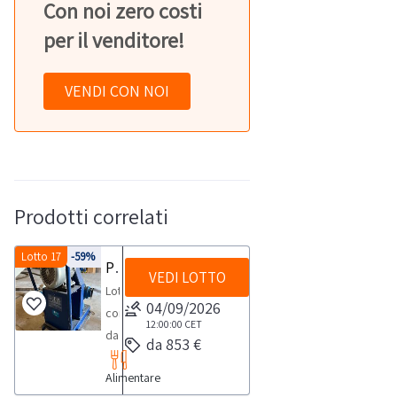
Con noi zero costi
per il venditore!
VENDI CON NOI
Prodotti correlati
Lotto 17
-59%
Pompe per il travaso di olio
VEDI LOTTO
Lotto
04/09/2026
composto
12:00:00
CET
da
da 853 €
n°
Alimentare
5