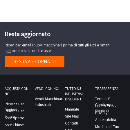
pompe
per
il
travaso
di
Resta aggiornato
olio,
Ricevi per email i nuovi macchinari prima di tutti gli altri e rimani
di
aggiornato sulle nostre aste!
cui
alcune
RESTA AGGIORNATO
ancorate
al
pavimento:-
pompa
ACQUISTA CON
VENDI CON NOI
TUTTO SU
TRASPARENZA
NOI
INDUSTRIAL
m65
Vendi Macchinari
Termini E
DISCOUNT
tipo
Ricerca Per
Industriali
Condizioni
Listino Prezzi
Manuale
Regioni
1-
Generali
Ricerca Per
Privacy
Site Map
Marca
b
Aste Aperte
Accessibilità
Contatti
Aste Chiuse
rossa
Modifica Il Tuo