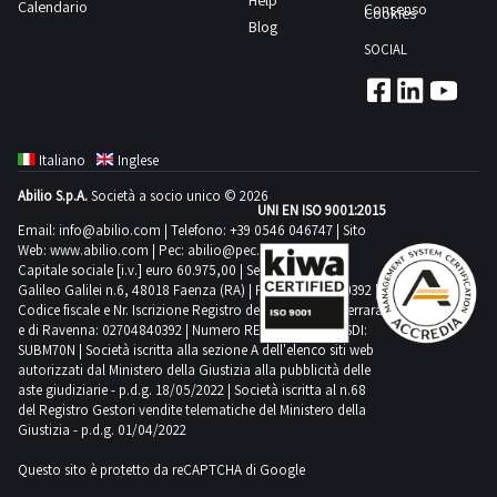
Help
Calendario
matr.65457
Consenso
Cookies
Blog
revisionata
SOCIAL
marca
Argal;-
pompa
m55
Italiano
Inglese
tipo
Abilio S.p.A.
Società a socio unico © 2026
1-
UNI EN ISO 9001:2015
b
Email:
info@abilio.com
| Telefono:
+39 0546 046747
| Sito
Web:
www.abilio.com
| Pec:
abilio@pec.illimity.com
asse
Capitale sociale [i.v.] euro 60.975,00 | Sede legale in Via
nudo
Galileo Galilei n.6, 48018 Faenza (RA) | P.IVA: 02704840392 |
Codice fiscale e Nr. Iscrizione Registro delle Imprese di Ferrara
con
e di Ravenna: 02704840392 | Numero REA RA 224830 | SDI:
by-
SUBM70N | Società iscritta alla sezione A dell'elenco siti web
pass;-
autorizzati dal Ministero della Giustizia alla pubblicità delle
aste giudiziarie - p.d.g. 18/05/2022 | Società iscritta al n.68
pompa
del Registro Gestori vendite telematiche del Ministero della
m55
Giustizia - p.d.g. 01/04/2022
tipo
Questo sito è protetto da reCAPTCHA di Google
1-