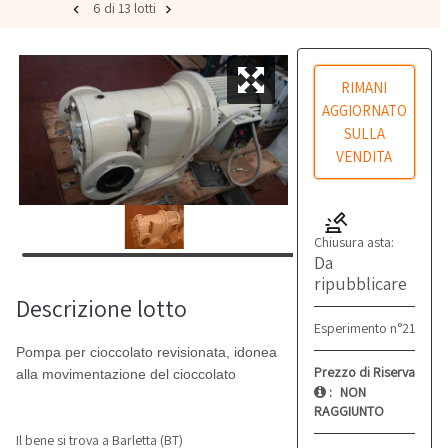
6 di 13 lotti
RIMANI
AGGIORNATO
SULLA
VENDITA
Chiusura asta:
Da
ripubblicare
Descrizione lotto
Esperimento n°21
Pompa per cioccolato revisionata, idonea
Prezzo di Riserva
alla movimentazione del cioccolato
:
NON
RAGGIUNTO
Il bene si trova a Barletta (BT)