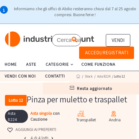
Informiamo che gli uffici di Abilio resteranno chiusi dal 7 al 25 agosto
compresi. Buone ferie !
VENDI
ACCEDI/REGISTRATI
HOME
ASTE
CATEGORIE
COME FUNZIONA
VENDI CON NOI
CONTATTI
/
Stock
/
Asta 8224
/ Lotto 12
resta aggiornato
Pinza per muletto e traspallet
Lotto 12
Asta
Asta singola
con
Cauzione
8224
Transpallet
Andria
AGGIUNGI AI PREFERITI
4 di 4 lotti