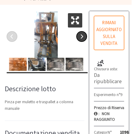
RIMANI
AGGIORNATO
SULLA
VENDITA
Chiusura asta:
Da
ripubblicare
Descrizione lotto
Esperimento n°9
Pinza per muletto e traspallet a colonna
Prezzo di Riserva
manuale
:
NON
RAGGIUNTO
Documentazione vendita
Categoria:
N°
Transpallet
10980