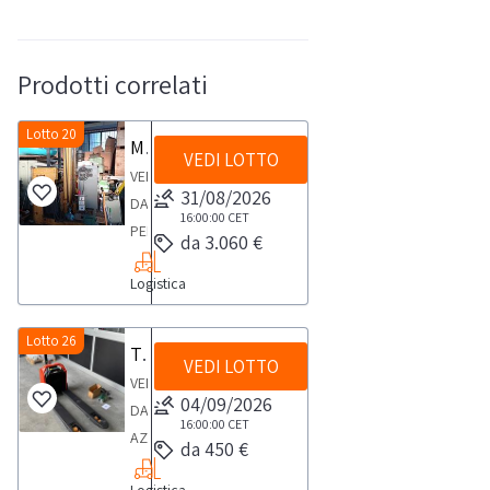
Prodotti correlati
Lotto 20
Muletto
VEDI LOTTO
VENDITA
31/08/2026
DA
16:00:00
CET
PERSONA
da 3.060 €
FISICAMuletto
Logistica
uomo
in
piedi
Lotto 26
Transpallet elettrico Toyota
VEDI LOTTO
a
VENDITA
batteria,
04/09/2026
DA
altezza
16:00:00
CET
AZIENDA
da 450 €
max
ATTIVATranspallet
mm.