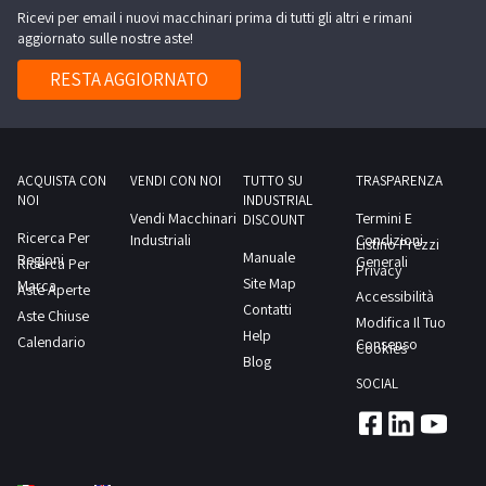
senza
Ricevi per email i nuovi macchinari prima di tutti gli altri e rimani
muletto
transpallet
furgone
ruote,-
aggiornato sulle nostre aste!
elettrico
Pegaso
n.2
Cesab
RESTA AGGIORNATO
si
transpallet
con
trova
manuali-
caricabatterie,-
sul
e
e
soppalco.NOTE
molto
altroConsulta
ACQUISTA CON
VENDI CON NOI
TUTTO SU
TRASPARENZA
PER
altro.Consulta
NOI
INDUSTRIAL
il
RITIRO:-
Vendi Macchinari
Termini E
il
DISCOUNT
documento
Ricerca Per
tempistica
Industriali
Condizioni
Listino Prezzi
documento
Manuale
Regioni
PDF
Generali
Ricerca Per
massima
Privacy
PDF
Site Map
Marca
Lotto
Aste Aperte
prevista
Accessibilità
Lotto
Contatti
Aste Chiuse
1
per
Modifica Il Tuo
3
Help
Calendario
dalla
Consenso
lo
Cookies
dalla
Blog
sezione
svolgimento
sezione
SOCIAL
documentazione
delle
documentazione
per
attività
per
visionare
di
visionare
l'elenco
ritiro