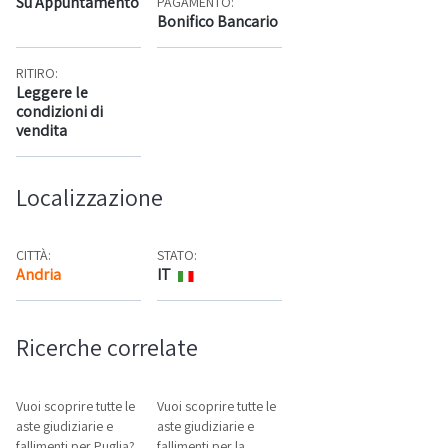
Su Appuntamento
PAGAMENTO:
Bonifico Bancario
RITIRO:
Leggere le
condizioni di
vendita
Localizzazione
CITTÀ:
STATO:
Andria
IT
Mappa
Ricerche correlate
Vuoi scoprire tutte le
Vuoi scoprire tutte le
aste giudiziarie e
aste giudiziarie e
fallimenti per Puglia?
fallimenti per la