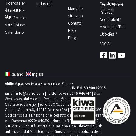
Ricerca Per
Industriali
Condizioni
Listino Prezzi
Manuale
Regioni
Generali
Ricerca Per
Privacy
Site Map
Marca
Aste Aperte
Accessibilità
Contatti
Aste Chiuse
Modifica Il Tuo
Help
Calendario
Consenso
Cookies
Blog
SOCIAL
Italiano
Inglese
Abilio S.p.A.
Società a socio unico © 2026
UNI EN ISO 9001:2015
Email:
info@abilio.com
| Telefono:
+39 0546 046747
| Sito
Web:
www.abilio.com
| Pec:
abilio@pec.illimity.com
Capitale sociale [i.v.] euro 60.975,00 | Sede legale in Via
Galileo Galilei n.6, 48018 Faenza (RA) | P.IVA: 02704840392 |
Codice fiscale e Nr. Iscrizione Registro delle Imprese di Ferrara
e di Ravenna: 02704840392 | Numero REA RA 224830 | SDI:
SUBM70N | Società iscritta alla sezione A dell'elenco siti web
autorizzati dal Ministero della Giustizia alla pubblicità delle