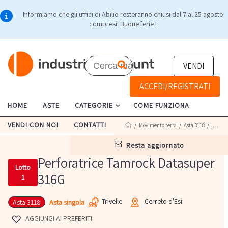
Informiamo che gli uffici di Abilio resteranno chiusi dal 7 al 25 agosto
compresi. Buone ferie !
VENDI
ACCEDI/REGISTRATI
HOME
ASTE
CATEGORIE
COME FUNZIONA
VENDI CON NOI
CONTATTI
/
Movimento terra
/
Asta 3118
/ Lotto 1
resta aggiornato
Perforatrice Tamrock Datasuper
Lotto
316G
1
Trivelle
Cerreto d'Esi
Asta singola
Asta 3118
AGGIUNGI AI PREFERITI