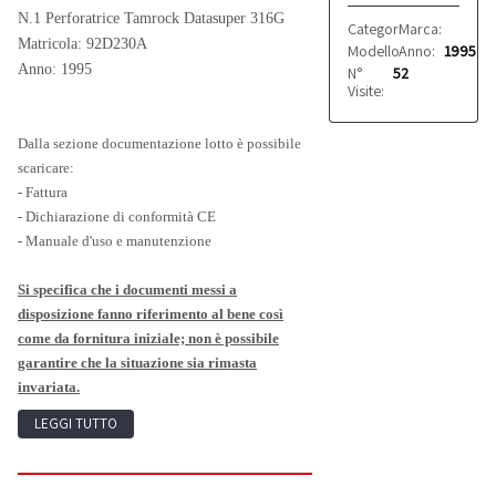
N.1 Perforatrice Tamrock Datasuper 316G
Categoria:
Marca:
Trivelle
Tamro
Matricola: 92D230A
Modello:
Anno:
Datasuper 3
1995
Anno: 1995
N°
52
Visite:
Dalla sezione documentazione lotto è possibile
scaricare:
- Fattura
-
Dichiarazione di conformità CE
- Manuale d'uso e manutenzione
Si specifica che i documenti messi a
disposizione fanno riferimento al bene così
come da fornitura iniziale; non è possibile
garantire che la situazione sia rimasta
invariata.
LEGGI TUTTO