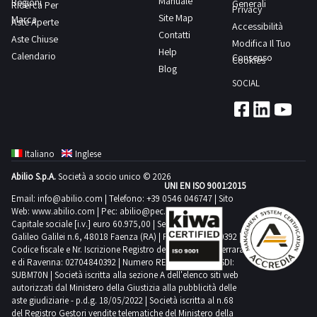
Manuale
Regioni
documentazione
Generali
Ricerca Per
Privacy
varia
Site Map
Marca
per
Aste Aperte
Accessibilità
natura
Contatti
Aste Chiuse
visionare
Modifica Il Tuo
e
Help
Calendario
l'elenco
Consenso
Cookies
colori
Blog
completo
-
SOCIAL
dei
pelli
beni
conciate-
inclusi
crust
in
misto-
Italiano
Inglese
questo
wet
Abilio S.p.A.
Società a socio unico © 2026
lotto.Beni
UNI EN ISO 9001:2015
blue-
venduti
Email:
info@abilio.com
| Telefono:
+39 0546 046747
| Sito
wet
Web:
www.abilio.com
| Pec:
abilio@pec.illimity.com
a
white-
Capitale sociale [i.v.] euro 60.975,00 | Sede legale in Via
corpo
Galileo Galilei n.6, 48018 Faenza (RA) | P.IVA: 02704840392 |
agnello-
Codice fiscale e Nr. Iscrizione Registro delle Imprese di Ferrara
e
capretto
e di Ravenna: 02704840392 | Numero REA RA 224830 | SDI:
non
SUBM70N | Società iscritta alla sezione A dell'elenco siti web
-
a
autorizzati dal Ministero della Giustizia alla pubblicità delle
crosta-
aste giudiziarie - p.d.g. 18/05/2022 | Società iscritta al n.68
misura.
sottocrosta,
del Registro Gestori vendite telematiche del Ministero della