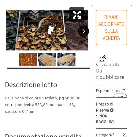
RIMANI
AGGIORNATO
SULLA
VENDITA
Chiusura asta:
Da
ripubblicare
Descrizione lotto
Esperimento n°7
-35%
Pelle ovina di colore nuvolato, pq 5800,00
Prezzo di
corrispondenti a 538,83 mq, pacchi 58,
Riserva
spessore 0,7 mm.
:
NON
RAGGIUNTO
Documentazione vendita
Categoria:
N°
Pellami
21