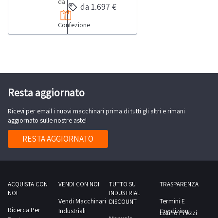
da
da 1.697 €
di
giacenze
circa
Confezione
di
300
magazzino
kg
di
l’una,
pellame,
poste
gropponi
su
e
Resta aggiornato
pianali-
guardoli
vario
Ricevi per email i nuovi macchinari prima di tutti gli altri e rimani
in
pellame
aggiornato sulle nostre aste!
cuoio.Consulta
di
il
RESTA AGGIORNATO
cui
documento
una
PDF
parte
Lotto
da
177
ACQUISTA CON
VENDI CON NOI
TUTTO SU
TRASPARENZA
smaltire
NOI
INDUSTRIAL
dalla
Vendi Macchinari
Termini E
e
DISCOUNT
sezione
Ricerca Per
Industriali
Condizioni
Listino Prezzi
di