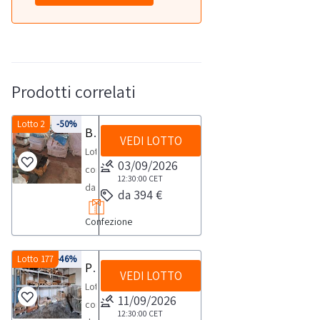
Prodotti correlati
Lotto 2
-50%
Balle di pellame
VEDI LOTTO
Lotto
03/09/2026
composto
12:30:00
CET
da:
da 394 €
-
Confezione
25
balle
di
Lotto 177
-46%
Pellame gropponi e guardoli di cuoio
VEDI LOTTO
pelli
Lotto
circa,
11/09/2026
composto
mediamente
12:30:00
CET