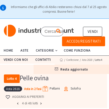
Informiamo che gli uffici di Abilio resteranno chiusi dal 7 al 25 agosto
compresi. Buone ferie !
VENDI
ACCEDI/REGISTRATI
HOME
ASTE
CATEGORIE
COME FUNZIONA
VENDI CON NOI
CONTATTI
/
Confezione
/
Asta 2618
/ Lotto 4
resta aggiornato
Pelle ovina
Lotto 4
Pellami
Solofra
Asta in 2 fasi
Asta 2618
AGGIUNGI AI PREFERITI
4 di 48 lotti