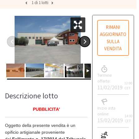
1 di 1 lotti
RIMANI
AGGIORNATO
SULLA
VENDITA
Termine
offerte:
12:00
11/02/2019
CET
Descrizione lotto
Inizio asta
PUBBLICITA'
online:
14:00
15/02/2019
CET
Oggetto della presente vendita è un
opificio artigianale proveniente