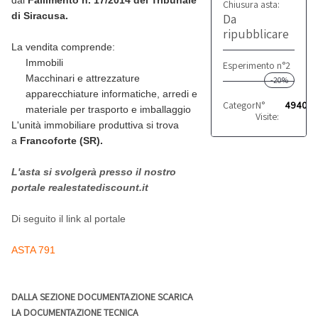
dal
Fallimento n. 17/2014 del Tribunale
Chiusura asta:
Da
di Siracusa.
ripubblicare
La vendita comprende:
Immobili
Esperimento n°2
Macchinari e attrezzature
-20%
apparecchiature informatiche, arredi e
Categoria:
N°
Commercia
4940
materiale per trasporto e imballaggio
Visite:
L'unità immobiliare produttiva si trova
a
Francoforte (SR).
L'asta si svolgerà presso il nostro
portale realestatediscount.it
Di seguito il link al portale
ASTA 791
DALLA SEZIONE DOCUMENTAZIONE SCARICA
LA DOCUMENTAZIONE TECNICA