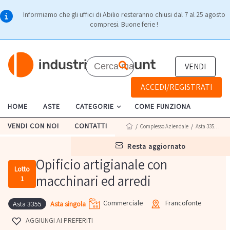
Informiamo che gli uffici di Abilio resteranno chiusi dal 7 al 25 agosto
compresi. Buone ferie !
VENDI
ACCEDI/REGISTRATI
HOME
ASTE
CATEGORIE
COME FUNZIONA
VENDI CON NOI
CONTATTI
/
Complesso Aziendale
/
Asta 3355
/ Lot
resta aggiornato
Opificio artigianale con
Lotto
macchinari ed arredi
1
Commerciale
Francofonte
Asta singola
Asta 3355
AGGIUNGI AI PREFERITI