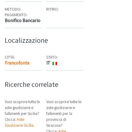
METODO
RITIRO:
PAGAMENTO:
Bonifico Bancario
Localizzazione
CITTÀ:
STATO:
Francofonte
IT
Mappa
Ricerche correlate
Vuoi scoprire tutte le
Vuoi scoprire tutte le
aste giudiziarie e
aste giudiziarie e
fallimenti per Sicilia?
fallimenti per la
Clicca:
Aste
provincia di
Giudiziarie Sicilia
Siracusa?
Clicca:
Aste