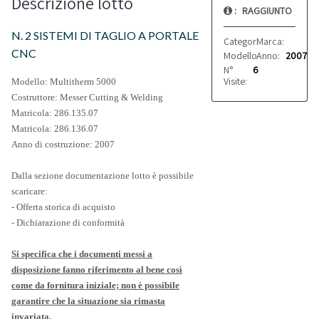
Descrizione lotto
:
RAGGIUNTO
N. 2 SISTEMI DI TAGLIO A PORTALE
Categoria:
Marca:
Varie
Messer
CNC
Modello:
Anno:
Multitherm 5
2007
N°
6
Visite:
Modello: Multitherm 5000
Costruttore: Messer Cutting & Welding
Matricola: 286.135.07
Matricola: 286.136.07
Anno di costruzione: 2007
Dalla sezione documentazione lotto è possibile
scaricare:
- Offerta storica di acquisto
- Dichiarazione di conformità
Si specifica che i documenti messi a
disposizione fanno riferimento al bene così
come da fornitura iniziale; non è possibile
garantire che la situazione sia rimasta
invariata.