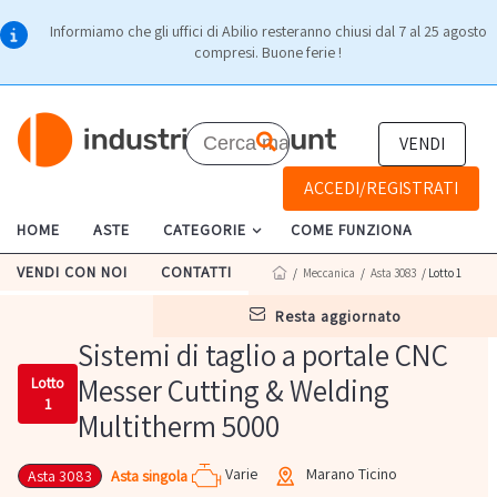
Informiamo che gli uffici di Abilio resteranno chiusi dal 7 al 25 agosto
compresi. Buone ferie !
VENDI
ACCEDI/REGISTRATI
HOME
ASTE
CATEGORIE
COME FUNZIONA
VENDI CON NOI
CONTATTI
/
Meccanica
/
Asta 3083
/ Lotto 1
resta aggiornato
Sistemi di taglio a portale CNC
Messer Cutting & Welding
Lotto
1
Multitherm 5000
Varie
Marano Ticino
Asta singola
Asta 3083