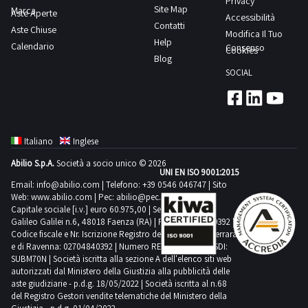
Privacy
Site Map
Marca
Aste Aperte
Accessibilità
Contatti
Aste Chiuse
Modifica Il Tuo
Help
Calendario
Consenso
Cookies
Blog
SOCIAL
Italiano
Inglese
Abilio S.p.A.
Società a socio unico © 2026
UNI EN ISO 9001:2015
Email:
info@abilio.com
| Telefono:
+39 0546 046747
| Sito
Web:
www.abilio.com
| Pec:
abilio@pec.illimity.com
Capitale sociale [i.v.] euro 60.975,00 | Sede legale in Via
Galileo Galilei n.6, 48018 Faenza (RA) | P.IVA: 02704840392 |
Codice fiscale e Nr. Iscrizione Registro delle Imprese di Ferrara
e di Ravenna: 02704840392 | Numero REA RA 224830 | SDI:
SUBM70N | Società iscritta alla sezione A dell'elenco siti web
autorizzati dal Ministero della Giustizia alla pubblicità delle
aste giudiziarie - p.d.g. 18/05/2022 | Società iscritta al n.68
del Registro Gestori vendite telematiche del Ministero della