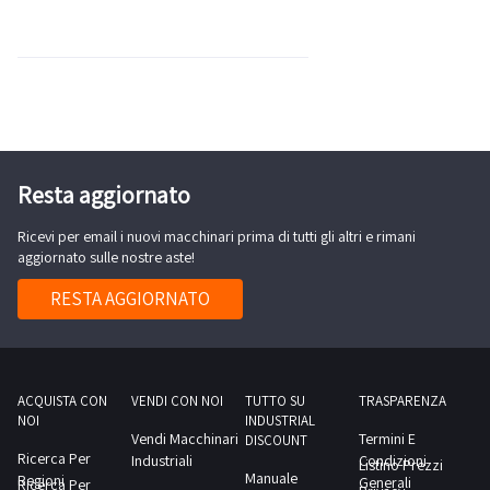
Resta aggiornato
Ricevi per email i nuovi macchinari prima di tutti gli altri e rimani
aggiornato sulle nostre aste!
RESTA AGGIORNATO
ACQUISTA CON
VENDI CON NOI
TUTTO SU
TRASPARENZA
NOI
INDUSTRIAL
Vendi Macchinari
Termini E
DISCOUNT
Ricerca Per
Industriali
Condizioni
Listino Prezzi
Manuale
Regioni
Generali
Ricerca Per