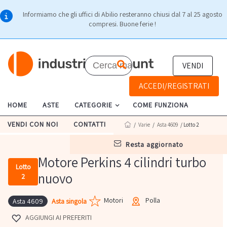
Informiamo che gli uffici di Abilio resteranno chiusi dal 7 al 25 agosto
compresi. Buone ferie !
VENDI
ACCEDI/REGISTRATI
HOME
ASTE
CATEGORIE
COME FUNZIONA
VENDI CON NOI
CONTATTI
/
Varie
/
Asta 4609
/ Lotto 2
resta aggiornato
Motore Perkins 4 cilindri turbo
Lotto
nuovo
2
Motori
Polla
Asta singola
Asta 4609
AGGIUNGI AI PREFERITI