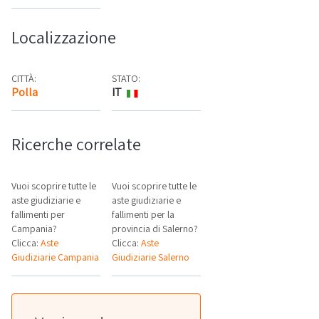
Localizzazione
CITTÀ:
STATO:
Polla
IT
Mappa
Ricerche correlate
Vuoi scoprire tutte le
Vuoi scoprire tutte le
aste giudiziarie e
aste giudiziarie e
fallimenti per
fallimenti per la
Campania?
provincia di Salerno?
Clicca:
Aste
Clicca:
Aste
Giudiziarie Campania
Giudiziarie Salerno