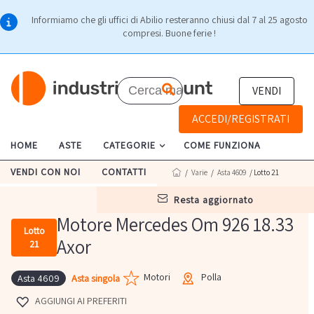
Informiamo che gli uffici di Abilio resteranno chiusi dal 7 al 25 agosto
compresi. Buone ferie !
VENDI
ACCEDI/REGISTRATI
HOME
ASTE
CATEGORIE
COME FUNZIONA
VENDI CON NOI
CONTATTI
/
Varie
/
Asta 4609
/ Lotto 21
resta aggiornato
Motore Mercedes Om 926 18.33
Lotto
Axor
21
Motori
Polla
Asta singola
Asta 4609
AGGIUNGI AI PREFERITI