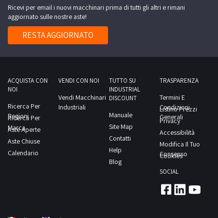
Ricevi per email i nuovi macchinari prima di tutti gli altri e rimani
aggiornato sulle nostre aste!
RESTA AGGIORNATO
ACQUISTA CON
VENDI CON NOI
TUTTO SU
TRASPARENZA
NOI
INDUSTRIAL
Vendi Macchinari
Termini E
DISCOUNT
Ricerca Per
Industriali
Condizioni
Listino Prezzi
Manuale
Regioni
Generali
Ricerca Per
Privacy
Site Map
Marca
Aste Aperte
Accessibilità
Contatti
Aste Chiuse
Modifica Il Tuo
Help
Calendario
Consenso
Cookies
Blog
SOCIAL