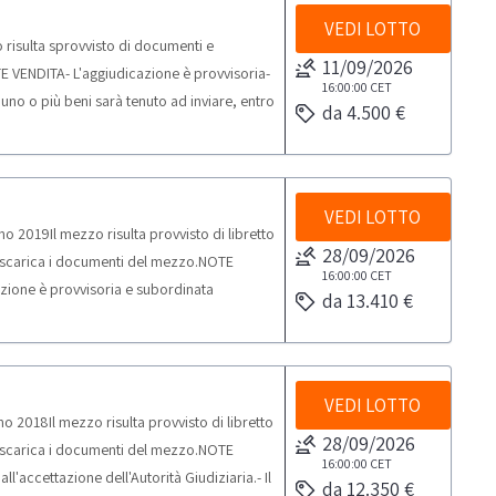
VEDI LOTTO
risulta sprovvisto di documenti e
11/09/2026
E VENDITA- L'aggiudicazione è provvisoria-
16:00:00
CET
 uno o più beni sarà tenuto ad inviare, entro
da 4.500 €
all’indirizzo
ioni di vendita e ritiro.-Si precisa che l’
obili, anche iscritti in pubblici registri,
ere destinati alla vendita, con divieto di
VEDI LOTTO
2019Il mezzo risulta provvisto di libretto
o, nel rispetto di quanto previsto dal
28/09/2026
e scarica i documenti del mezzo.NOTE
TIRO:- tempistica massima prevista per lo
16:00:00
CET
cazione è provvisoria e subordinata
: 1 giorno- si consiglia di munirsi dei
da 13.410 €
he al termine della gara si sarà aggiudicato
o successive all’aggiudicazione saranno
l termine di 48 ore dalla chiusura dell’asta,
Per conoscere il costo della pratica, si
umenti indicati nelle Condizioni specifiche
” dalla sezione Documentazione. I prezzi
 prevista per lo svolgimento delle attività
VEDI LOTTO
ad aumenti tassazione PRA (IPT, emolumenti,
2018Il mezzo risulta provvisto di libretto
uto successive all’aggiudicazione saranno
MCTC) e hanno valore vincolante unicamente
28/09/2026
e scarica i documenti del mezzo.NOTE
Per conoscere il costo della pratica, si
ffe. Abilio non può stabilire sin da ora una
16:00:00
CET
l'accettazione dell'Autorità Giudiziaria.- Il
” dalla sezione Documentazione. I prezzi
da 12.350 €
he burocratiche poiché mutevoli in base al