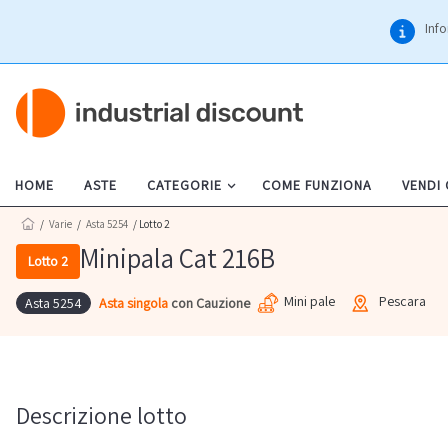
Info
HOME
ASTE
CATEGORIE
COME FUNZIONA
VENDI
/
Varie
/
Asta 5254
/ Lotto 2
Minipala Cat 216B
Lotto 2
Mini pale
Pescara
Asta singola
con Cauzione
Asta 5254
Descrizione lotto