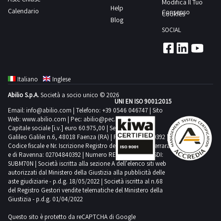
per
inoltre
Modifica Il Tuo
di
asciugatura
per
transpallet
Help
dal
volume
Calendario
Consenso
il
necessario
Cookies
ritiro
rapida
ripristinare
per
Blog
giorno
-
ritiro:
munirsi
dal
Roland
i
SOCIAL
movimentare
concordato:
Struttura
Camion
di
giorno
Intelligent
motori
gli
1
compatta
con
transpallet
concordato:
pass
che
strumenti
giorno-
da
sponda
per
1
control
sollevano
che
si
36'
o
movimentare
giorno-
Scarica
Italiano
Inglese
le
dovranno
consiglia
-
furgone
gli
si
i
serrande,
essere
di
Abilio S.p.A.
Società a socio unico © 2026
Velocità
grandeAsta
strumenti
consiglia
UNI EN ISO 9001:2015
documenti
è
caricati.NOTE
munirsi
superiore
Email:
info@abilio.com
| Telefono:
+39 0546 046747
| Sito
eseguita
che
di
dalla
inoltre
PER
Web:
www.abilio.com
dei
| Pec:
abilio@pec.illimity.com
del
mediante
dovranno
munirsi
sezione
Capitale sociale [i.v.] euro 60.975,00 | Sede legale in Via
necessario
RITIRO:-
seguenti
carrello
procedura
Galileo Galilei n.6, 48018 Faenza (RA) | P.IVA: 02704840392 |
essere
dei
documentazione
munirsi
tempistica
mezzi
-
Codice fiscale e Nr. Iscrizione Registro delle Imprese di Ferrara
di
caricati.NOTE
seguenti
lotto
di
e di Ravenna: 02704840392 | Numero REA RA 224830 | SDI:
massima
per
Migliore
vendita
PER
mezzi
SUBM70N | Società iscritta alla sezione A dell'elenco siti web
transpallet
prevista
il
qualità
autorizzati dal Ministero della Giustizia alla pubblicità delle
asincrona
RITIRO:-
per
per
per
ritiro:
aste giudiziarie - p.d.g. 18/05/2022 | Società iscritta al n.68
su
ex
tempistica
il
del Registro Gestori vendite telematiche del Ministero della
movimentare
lo
Camion
disegni
art.
massima
Giustizia - p.d.g. 01/04/2022
ritiro:
gli
svolgimento
con
CAD
25
prevista
Camion
strumenti
delle
Questo sito è protetto da reCAPTCHA di Google
sponda
e