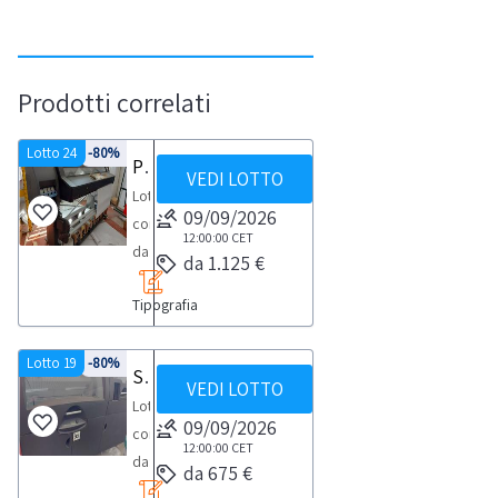
Prodotti correlati
Lotto 24
-80%
Plotter e tavolo luminoso
VEDI LOTTO
Lotto
09/09/2026
composto
12:00:00
CET
da:-
da 1.125 €
n.
Tipografia
1
tavolo
luminoso
Lotto 19
-80%
Stampanti digitali
VEDI LOTTO
Xerox,
Lotto
color
09/09/2026
composto
check,-
12:00:00
CET
da:-
da 675 €
n.
n.