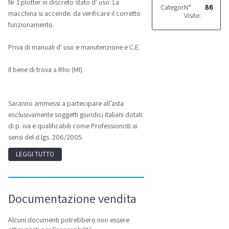
Nr 1 plotter in discreto stato d' uso. La
Categoria:
N°
Macchine d
86
macchina si accende. da verificare il corretto
Visite:
funzionamento.
Priva di manuali d' uso e manutenzione e C.E.
Il bene di trova a Rho (MI).
Saranno ammessi a partecipare all’asta
esclusivamente soggetti giuridici italiani dotati
di p. iva e qualificabili come Professionisti ai
sensi del d.lgs. 206/2005.
LEGGI TUTTO
Documentazione vendita
Alcuni documenti potrebbero non essere