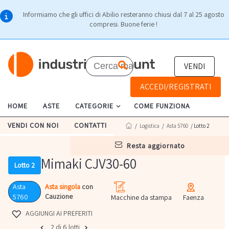
Informiamo che gli uffici di Abilio resteranno chiusi dal 7 al 25 agosto
compresi. Buone ferie !
VENDI
ACCEDI/REGISTRATI
HOME
ASTE
CATEGORIE
COME FUNZIONA
VENDI CON NOI
CONTATTI
/
Logistica
/
Asta 5760
/ Lotto 2
resta aggiornato
Mimaki CJV30-60
Lotto 2
Asta
Asta singola
con
Cauzione
5760
Macchine da stampa
Faenza
AGGIUNGI AI PREFERITI
2 di 6 lotti