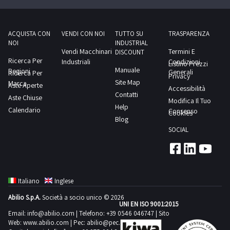
ACQUISTA CON
VENDI CON NOI
TUTTO SU
TRASPARENZA
NOI
INDUSTRIAL
Vendi Macchinari
Termini E
DISCOUNT
Ricerca Per
Industriali
Condizioni
Listino Prezzi
Manuale
Regioni
Generali
Ricerca Per
Privacy
Site Map
Marca
Aste Aperte
Accessibilità
Contatti
Aste Chiuse
Modifica Il Tuo
Help
Calendario
Consenso
Cookies
Blog
SOCIAL
Italiano
Inglese
Abilio S.p.A.
Società a socio unico © 2026
UNI EN ISO 9001:2015
Email:
info@abilio.com
| Telefono:
+39 0546 046747
| Sito
Web:
www.abilio.com
| Pec:
abilio@pec.illimity.com