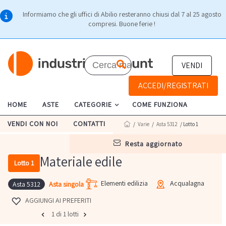
Informiamo che gli uffici di Abilio resteranno chiusi dal 7 al 25 agosto
compresi. Buone ferie !
VENDI
ACCEDI/REGISTRATI
HOME
ASTE
CATEGORIE
COME FUNZIONA
VENDI CON NOI
CONTATTI
/
Varie
/
Asta 5312
/ Lotto 1
resta aggiornato
Materiale edile
Lotto 1
Elementi edilizia
Acqualagna
Asta singola
Asta 5312
AGGIUNGI AI PREFERITI
1 di 1 lotti