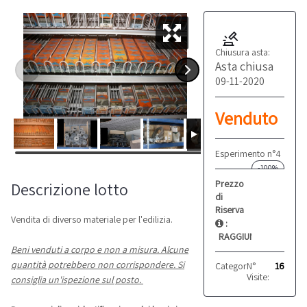
Chiusura asta:
Asta chiusa
09-11-2020
Venduto
Esperimento n°4
-100%
Prezzo
Descrizione lotto
di
Riserva
Vendita di diverso materiale per l'edilizia.
:
RAGGIUNTO
Beni venduti a corpo e non a misura. Alcune
quantità potrebbero non corrispondere. Si
Categoria:
N°
Elementi edi
16
Visite:
consiglia un'ispezione sul posto.