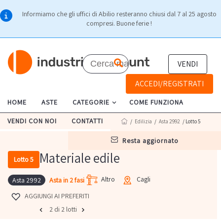
Informiamo che gli uffici di Abilio resteranno chiusi dal 7 al 25 agosto
compresi. Buone ferie !
VENDI
ACCEDI/REGISTRATI
HOME
ASTE
CATEGORIE
COME FUNZIONA
VENDI CON NOI
CONTATTI
/
Edilizia
/
Asta 2992
/ Lotto 5
resta aggiornato
Materiale edile
Lotto 5
Altro
Cagli
Asta in 2 fasi
Asta 2992
AGGIUNGI AI PREFERITI
2 di 2 lotti