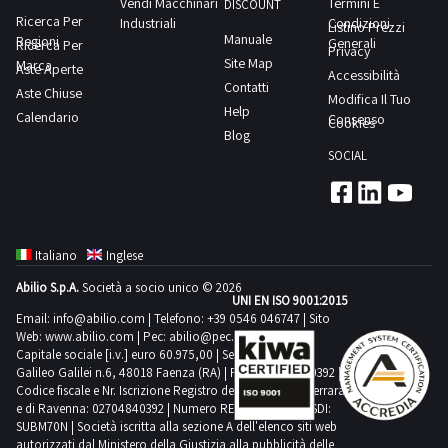
Si
Vendi Macchinari
Termini E
in
DISCOUNT
iscritti
per
non
35;-
Ricerca Per
ritiro
Industriali
Condizioni
consiglia
Listino Prezzi
questo
in
lo
Manuale
a
Regioni
seghetto
Generali
Ricerca Per
dal
un’ispezione
Privacy
lotto.Beni
pubblici
svolgimento
Site Map
Marca
misura.
con
Aste Aperte
giorno
Accessibilità
sul
venduti
registri,
delle
Contatti
Alcune
Aste Chiuse
rulliera;-
concordato:
Modifica Il Tuo
posto.NOTE
a
ad
Help
attività
quantità
Calendario
punzonatrice;e
Consenso
2
Cookies
PER
corpo
eccezione
Blog
di
potrebbero
molto
giorni
RITIRO:-
e
SOCIAL
delle
ritiro
non
altro.Sono
tempistica
non
ipotesi
dal
corrispondere.
presenti
massima
a
di
giorno
Si
danni
prevista
misura.
cui
concordato:
consiglia
visivi.Consulta
per
Alcune
Italiano
Inglese
al
2
un’ispezione
il
lo
quantità
comma
giorniScarica
Abilio S.p.A.
Società a socio unico © 2026
sul
documento
svolgimento
UNI EN ISO 9001:2015
potrebbero
12
il
posto.NOTE
PDF
Email:
info@abilio.com
| Telefono:
+39 0546 046747
| Sito
delle
non
e
Web:
www.abilio.com
PDF
| Pec:
abilio@pec.illimity.com
PER
Lotto
attività
corrispondere.
Capitale sociale [i.v.] euro 60.975,00 | Sede legale in Via
12
della
RITIRO:-
18
Galileo Galilei n.6, 48018 Faenza (RA) | P.IVA: 02704840392 |
di
Si
bis
scheda
tempistica
Codice fiscale e Nr. Iscrizione Registro delle Imprese di Ferrara
dalla
ritiro
consiglia
e di Ravenna: 02704840392 | Numero REA RA 224830 | SDI:
art.
tecnica
massima
sezione
dal
SUBM70N | Società iscritta alla sezione A dell'elenco siti web
un’ispezione
48
dalla
prevista
documentazione
autorizzati dal Ministero della Giustizia alla pubblicità delle