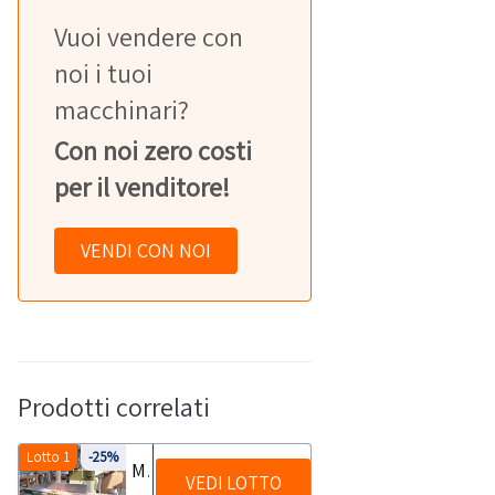
Vuoi vendere con
noi i tuoi
macchinari?
Con noi zero costi
per il venditore!
VENDI CON NOI
Prodotti correlati
Lotto 1
-25%
Macchinari per falegnameria
VEDI LOTTO