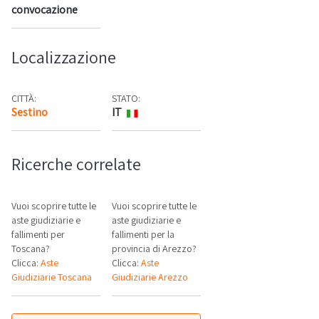
convocazione
Localizzazione
CITTÀ:
STATO:
Sestino
IT
Mappa
Ricerche correlate
Vuoi scoprire tutte le
Vuoi scoprire tutte le
aste giudiziarie e
aste giudiziarie e
fallimenti per
fallimenti per la
Toscana?
provincia di Arezzo?
Clicca:
Aste
Clicca:
Aste
Giudiziarie Toscana
Giudiziarie Arezzo