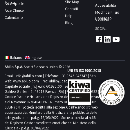
Site Map
Marca
il
F
Aste Aperte
Accessibilità
Contatti
documento
Aste Chiuse
520,
Modifica Il Tuo
Help
PDF
Calendario
-
Consenso
Cookies
Blog
Lotto
Toupie
SOCIAL
1
-
dalla
fresatrice
sezione
verticale
documentazione
da
Italiano
Inglese
per
banco
Abilio S.p.A.
Società a socio unico © 2026
visionare
SCM
UNI EN ISO 9001:2015
l'elenco
INDUSTRIA
Email:
info@abilio.com
| Telefono:
+39 0546 046747
| Sito
Web:
www.abilio.com
| Pec:
abilio@pec.illimity.com
completo
T55W
Capitale sociale [i.v.] euro 60.975,00 | Sede legale in Via
dei
ELITE
Galileo Galilei n.6, 48018 Faenza (RA) | P.IVA: 02704840392 |
beni
Codice fiscale e Nr. Iscrizione Registro delle Imprese di Ferrara
S,
e di Ravenna: 02704840392 | Numero REA RA 224830 | SDI:
inclusi
-
SUBM70N | Società iscritta alla sezione A dell'elenco siti web
in
Carrello
autorizzati dal Ministero della Giustizia alla pubblicità delle
aste giudiziarie - p.d.g. 18/05/2022 | Società iscritta al n.68
questo
elevatore
del Registro Gestori vendite telematiche del Ministero della
lotto.Beni
a
Giustizia - p.d.g. 01/04/2022