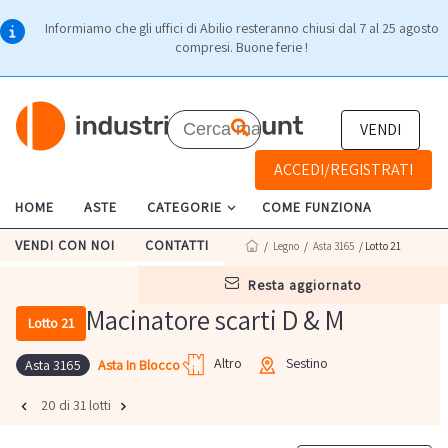
Informiamo che gli uffici di Abilio resteranno chiusi dal 7 al 25 agosto
compresi. Buone ferie !
VENDI
ACCEDI/REGISTRATI
HOME
ASTE
CATEGORIE
COME FUNZIONA
VENDI CON NOI
CONTATTI
/
Legno
/
Asta 3165
/ Lotto 21
resta aggiornato
Macinatore scarti D & M
Lotto 21
Altro
Sestino
Asta In Blocco
Asta 3165
20 di 31 lotti