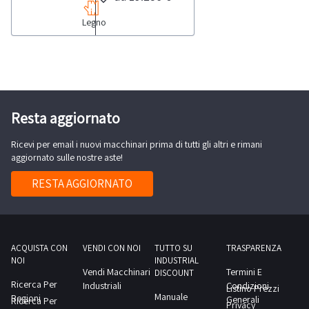
Pantografo
centro
legna
a
Legno
di
da
colonna
lavoro
ardere
Mini
CNC
fino
Max
Biesse
a
Route
Rover
Ø
R800-
C
Resta aggiornato
37cm.Macchina
Sega
9.50
nuova,
da
Ricevi per email i nuovi macchinari prima di tutti gli altri e rimani
sprovvisto
utilizzata
aggiornato sulle nostre aste!
banco
di
per
Salvarani
computer
RESTA AGGIORNATO
eseguire
300-
-
test
Levigatrice
Piallatrice
AEG-
a
Minuteira
filo
ACQUISTA CON
VENDI CON NOI
TUTTO SU
TRASPARENZA
NOI
INDUSTRIAL
variae
SCM
Vendi Macchinari
Termini E
DISCOUNT
molto
Group
Ricerca Per
Industriali
Condizioni
Listino Prezzi
Manuale
altroConsulta
Regioni
Class
Generali
Ricerca Per
Privacy