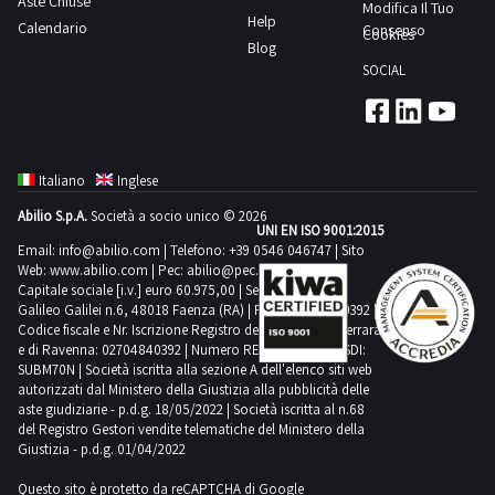
Aste Chiuse
aghi”
Modifica Il Tuo
2000,
Help
Calendario
Rockwell
Consenso
Cookies
matricola
Blog
International
4002235,
SOCIAL
n.
massa
263-
complessiva
342DR-
kg
12;-
450NOTE
Italiano
Inglese
macchina
PER
Abilio S.p.A.
Società a socio unico © 2026
industriale
UNI EN ISO 9001:2015
RITIRO:-
tipo
Email:
info@abilio.com
| Telefono:
+39 0546 046747
| Sito
tempistica
Web:
www.abilio.com
| Pec:
abilio@pec.illimity.com
“Tagli
massima
Capitale sociale [i.v.] euro 60.975,00 | Sede legale in Via
e
Galileo Galilei n.6, 48018 Faenza (RA) | P.IVA: 02704840392 |
prevista
Codice fiscale e Nr. Iscrizione Registro delle Imprese di Ferrara
cuci”
per
e di Ravenna: 02704840392 | Numero REA RA 224830 | SDI:
WG
SUBM70N | Società iscritta alla sezione A dell'elenco siti web
lo
Willcox
autorizzati dal Ministero della Giustizia alla pubblicità delle
svolgimento
aste giudiziarie - p.d.g. 18/05/2022 | Società iscritta al n.68
&
delle
del Registro Gestori vendite telematiche del Ministero della
Gibbs
Giustizia - p.d.g. 01/04/2022
attività
L.T.D.NOTE
di
Questo sito è protetto da reCAPTCHA di Google