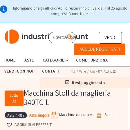
Informiamo che gli uffici di Abilio resteranno chiusi dal 7 al 25 agosto
compresi. Buone ferie !
VENDI
ACCEDI/REGISTRATI
HOME
ASTE
CATEGORIE
COME FUNZIONA
VENDI CON NOI
CONTATTI
/
Varie
/
Asta 4487
/ Lotto 12
resta aggiornato
Macchina Stoll da maglieria
Lotto
340TC-L
12
Macchine da cucire
Siena
Asta singola
Asta 4487
AGGIUNGI AI PREFERITI