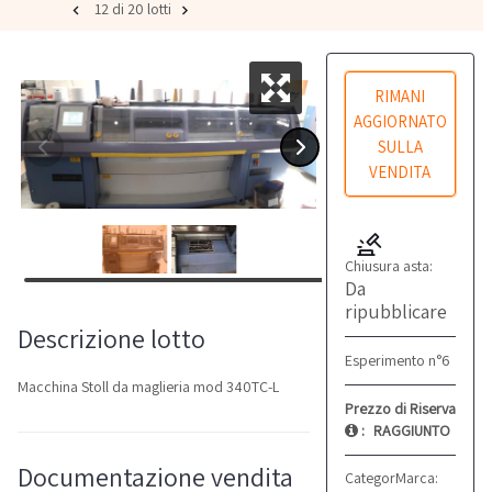
12 di 20 lotti
RIMANI
AGGIORNATO
SULLA
VENDITA
Chiusura asta:
Da
ripubblicare
Descrizione lotto
Esperimento n°6
Macchina Stoll da maglieria mod 340TC-L
Prezzo di Riserva
:
RAGGIUNTO
Documentazione vendita
Categoria:
Marca:
Macchine d
Stoll