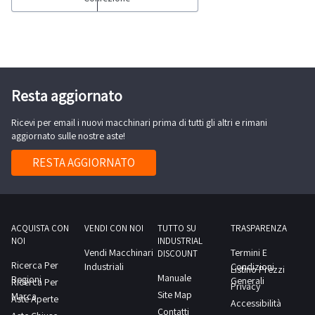
grigio
svolgimento
cucire,
e
delle
quali:-
rosso,
attività
macchina
una
di
industriale
colore
ritiro
tipo
Resta aggiornato
verde
dal
“2
scuro)-
giorno
Ricevi per email i nuovi macchinari prima di tutti gli altri e rimani
aghi”
n.
aggiornato sulle nostre aste!
concordato:
Rimoldi
1
1
n.
RESTA AGGIORNATO
macchinario
giorno
261-
inchiodatacchi
11-
marca
2EK-
Brustia
01;-
ACQUISTA CON
VENDI CON NOI
TUTTO SU
TRASPARENZA
&
NOI
INDUSTRIAL
macchina
Vendi Macchinari
Termini E
C,
DISCOUNT
industriale
Ricerca Per
Industriali
Condizioni
Listino Prezzi
modello
Manuale
Regioni
tipo
Generali
Ricerca Per
Privacy
PTP2000,
Site Map
Marca
“2
Aste Aperte
Accessibilità
anno
Contatti