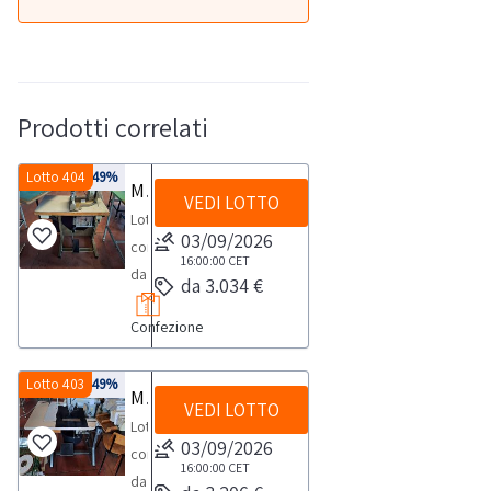
Prodotti correlati
Lotto 404
-49%
Macchine da cucire attacca maniche
VEDI LOTTO
Lotto
03/09/2026
composto
16:00:00
CET
da
da 3.034 €
macchine
Confezione
da
cucire
quali
Lotto 403
-49%
Macchine da cucire
VEDI LOTTO
attacca
Lotto
maniche
03/09/2026
composto
marca
16:00:00
CET
da