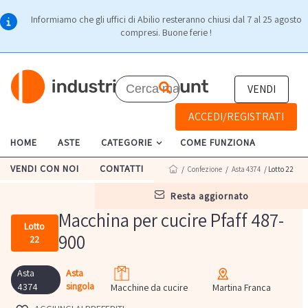
Informiamo che gli uffici di Abilio resteranno chiusi dal 7 al 25 agosto
compresi. Buone ferie !
VENDI
ACCEDI/REGISTRATI
HOME
ASTE
CATEGORIE
COME FUNZIONA
VENDI CON NOI
CONTATTI
/
Confezione
/
Asta 4374
/ Lotto 22
resta aggiornato
Macchina per cucire Pfaff 487-
Lotto
900
22
Asta
Asta
singola
4374
Macchine da cucire
Martina Franca