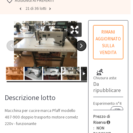
AGGIUNGI AI PREFERITI
21 di 36 lotti
RIMANI
AGGIORNATO
SULLA
VENDITA
Chiusura asta:
Da
ripubblicare
Descrizione lotto
Esperimento n°4
-10%
Macchina per cucire marca Pfaff modello
Prezzo di
487-900 doppio trasporto motore comelz
Riserva
220v - funzionante
:
NON