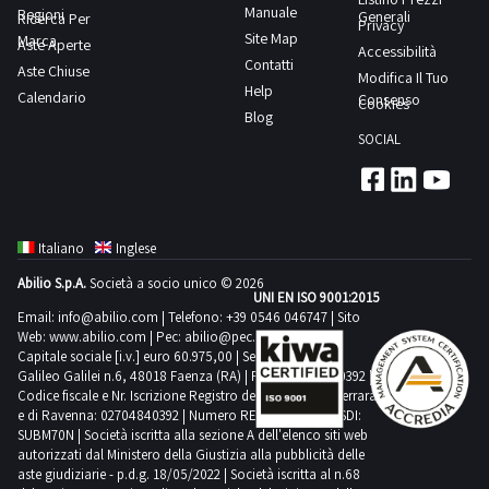
modello
Manuale
Regioni
tipo
Generali
Ricerca Per
Privacy
PTP2000,
Site Map
Marca
“2
Aste Aperte
Accessibilità
anno
Contatti
Aste Chiuse
aghi”
Modifica Il Tuo
2000,
Help
Calendario
Rockwell
Consenso
Cookies
matricola
Blog
International
4002235,
SOCIAL
n.
massa
263-
complessiva
342DR-
kg
12;-
450NOTE
Italiano
Inglese
macchina
PER
Abilio S.p.A.
Società a socio unico © 2026
industriale
UNI EN ISO 9001:2015
RITIRO:-
tipo
Email:
info@abilio.com
| Telefono:
+39 0546 046747
| Sito
tempistica
Web:
www.abilio.com
| Pec:
abilio@pec.illimity.com
“Tagli
massima
Capitale sociale [i.v.] euro 60.975,00 | Sede legale in Via
e
Galileo Galilei n.6, 48018 Faenza (RA) | P.IVA: 02704840392 |
prevista
Codice fiscale e Nr. Iscrizione Registro delle Imprese di Ferrara
cuci”
per
e di Ravenna: 02704840392 | Numero REA RA 224830 | SDI:
WG
SUBM70N | Società iscritta alla sezione A dell'elenco siti web
lo
Willcox
autorizzati dal Ministero della Giustizia alla pubblicità delle
svolgimento
aste giudiziarie - p.d.g. 18/05/2022 | Società iscritta al n.68
&