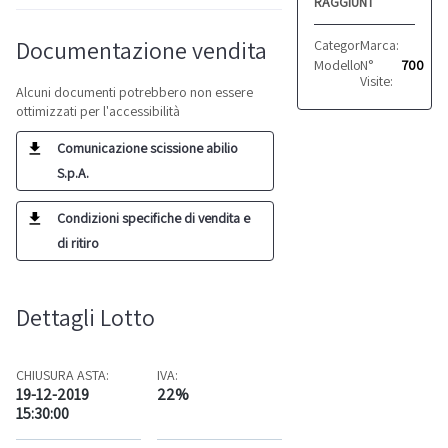
RAGGIUNTO
Documentazione vendita
Categoria:
Marca:
Macchine d
Pfaff
Modello:
N°
487-900
700
Visite:
Alcuni documenti potrebbero non essere
ottimizzati per l'accessibilità
Comunicazione scissione abilio
S.p.A.
Condizioni specifiche di vendita e
di ritiro
Dettagli Lotto
CHIUSURA ASTA:
IVA:
19-12-2019
22%
15:30:00