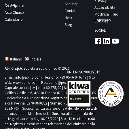
Privacy
PTP2000,
Site Map
Marca
“2
Aste Aperte
Accessibilità
anno
Contatti
Aste Chiuse
aghi”
Modifica Il Tuo
2000,
Help
Calendario
Rockwell
Consenso
Cookies
matricola
Blog
International
4002235,
SOCIAL
n.
massa
263-
complessiva
342DR-
kg
12;-
450NOTE
Italiano
Inglese
macchina
PER
Abilio S.p.A.
Società a socio unico © 2026
industriale
UNI EN ISO 9001:2015
RITIRO:-
tipo
Email:
info@abilio.com
| Telefono:
+39 0546 046747
| Sito
tempistica
Web:
www.abilio.com
| Pec:
abilio@pec.illimity.com
“Tagli
massima
Capitale sociale [i.v.] euro 60.975,00 | Sede legale in Via
e
Galileo Galilei n.6, 48018 Faenza (RA) | P.IVA: 02704840392 |
prevista
Codice fiscale e Nr. Iscrizione Registro delle Imprese di Ferrara
cuci”
per
e di Ravenna: 02704840392 | Numero REA RA 224830 | SDI:
WG
SUBM70N | Società iscritta alla sezione A dell'elenco siti web
lo
Willcox
autorizzati dal Ministero della Giustizia alla pubblicità delle
svolgimento
aste giudiziarie - p.d.g. 18/05/2022 | Società iscritta al n.68
&
delle
del Registro Gestori vendite telematiche del Ministero della
Gibbs