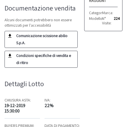
RAGGIUNTO
Documentazione vendita
Categoria:
Marca:
Macchine d
Global
Modello:
N°
BH 759
224
Alcuni documenti potrebbero non essere
Visite:
ottimizzati per l'accessibilità
Comunicazione scissione abilio
S.p.A.
Condizioni specifiche di vendita e
di ritiro
Dettagli Lotto
CHIUSURA ASTA:
IVA:
19-12-2019
22%
15:30:00
BUYERS PREMIUM:
DATA DI PAGAMENTO: