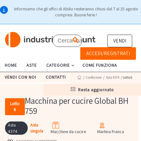
Informiamo che gli uffici di Abilio resteranno chiusi dal 7 al 25 agosto
compresi. Buone ferie !
VENDI
ACCEDI/REGISTRATI
HOME
ASTE
CATEGORIE
COME FUNZIONA
VENDI CON NOI
CONTATTI
/
Confezione
/
Asta 4374
/ Lotto 6
resta aggiornato
Macchina per cucire Global BH
Lotto
759
6
Asta
Asta
singola
4374
Macchine da cucire
Martina Franca