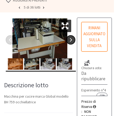
AGGIUNGI AI PREFERITI
5 di 36 lotti
RIMANI
AGGIORNATO
SULLA
VENDITA
Chiusura asta:
Da
ripubblicare
Descrizione lotto
Esperimento n°4
-10%
Macchina per cucire marca Global modello
Prezzo di
BH 759 occhiellatrice
Riserva
:
NON