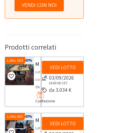
VENDI CON NOI
Prodotti correlati
Lotto 404
-49%
Macchine da cucire attacca maniche
VEDI LOTTO
Lotto
03/09/2026
composto
16:00:00
CET
da
da 3.034 €
macchine
Confezione
da
cucire
quali
Lotto 403
-49%
Macchine da cucire
VEDI LOTTO
attacca
Lotto
maniche