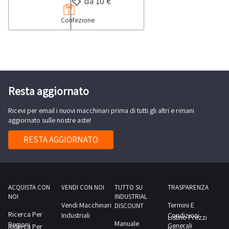
da 10 €
(una
per
macchine
colore
lo
Confezione
da
grigio
svolgimento
cucire,
e
delle
quali:-
rosso,
attività
macchina
una
di
industriale
colore
ritiro
tipo
Resta aggiornato
verde
dal
“2
scuro)-
giorno
Ricevi per email i nuovi macchinari prima di tutti gli altri e rimani
aghi”
n.
aggiornato sulle nostre aste!
concordato:
Rimoldi
1
1
n.
RESTA AGGIORNATO
macchinario
giorno
261-
inchiodatacchi
11-
marca
2EK-
Brustia
01;-
ACQUISTA CON
VENDI CON NOI
TUTTO SU
TRASPARENZA
&
NOI
INDUSTRIAL
macchina
Vendi Macchinari
Termini E
C,
DISCOUNT
industriale
Ricerca Per
Industriali
Condizioni
Listino Prezzi
modello
Manuale
Regioni
tipo
Generali
Ricerca Per