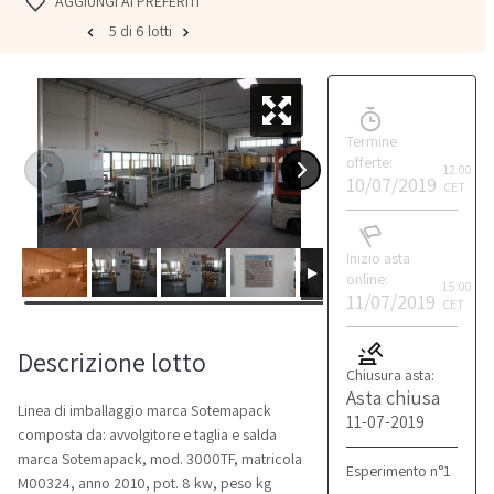
AGGIUNGI AI PREFERITI
5 di 6 lotti
Termine
offerte:
12:00
10/07/2019
CET
Inizio asta
online:
15:00
11/07/2019
CET
Descrizione lotto
Chiusura asta:
Asta chiusa
Linea di imballaggio marca Sotemapack
11-07-2019
composta da: avvolgitore e taglia e salda
marca Sotemapack, mod. 3000TF, matricola
Esperimento n°1
M00324, anno 2010, pot. 8 kw, peso kg