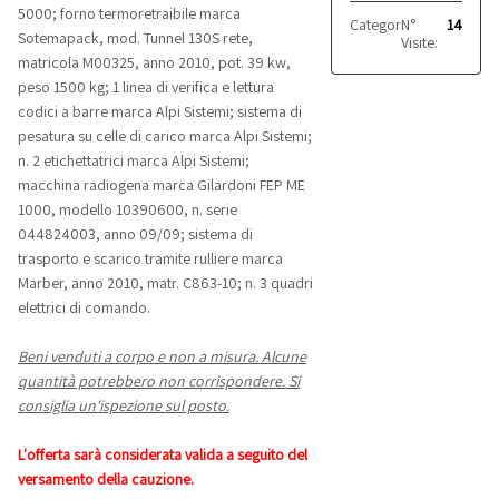
5000; forno termoretraibile marca
Categoria:
N°
Imballaggio
14
Sotemapack, mod. Tunnel 130S rete,
Visite:
matricola M00325, anno 2010, pot. 39 kw,
peso 1500 kg; 1 linea di verifica e lettura
codici a barre marca Alpi Sistemi; sistema di
pesatura su celle di carico marca Alpi Sistemi;
n. 2 etichettatrici marca Alpi Sistemi;
macchina radiogena marca Gilardoni FEP ME
1000, modello 10390600, n. serie
044824003, anno 09/09; sistema di
trasporto e scarico tramite rulliere marca
Marber, anno 2010, matr. C863-10; n. 3 quadri
elettrici di comando.
Beni venduti a corpo e non a misura. Alcune
quantità potrebbero non corrispondere. Si
consiglia un'ispezione sul posto.
L'offerta sarà considerata valida a seguito del
versamento della cauzione.