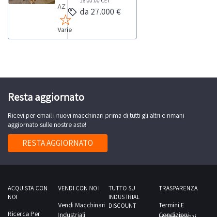
16:00:00
CET
preventivi
AZIENDA
da 27.000 €
010/12Anno
relativi
ATTIVAFormatrice
2013Si
alle
Varie
scatole
precisa
attività
VHA
che
di
3D
Il
messa
a
venditore
in
3
si
moto
teste
Resta aggiornato
rende
e
Bianco
disponibile
manutenzione
Ricevi per email i nuovi macchinari prima di tutti gli altri e rimani
SPA
a
aggiornato sulle nostre aste!
delle
Anno
trasmettere
macchine
2019Si
RESTA AGGIORNATO
preventivi
precisa
relativi
che Il
alle
venditore
attività
si
ACQUISTA CON
VENDI CON NOI
TUTTO SU
TRASPARENZA
di
NOI
INDUSTRIAL
rende
Vendi Macchinari
Termini E
messa
DISCOUNT
disponibile
Ricerca Per
Industriali
Condizioni
Listino Prezzi