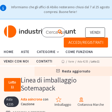
Informiamo che gli uffici di Abilio resteranno chiusi dal 7 al 25 agosto
compresi. Buone ferie !
VENDI
ACCEDI/REGISTRATI
HOME
ASTE
CATEGORIE
COME FUNZIONA
VENDI CON NOI
CONTATTI
/
Varie
/
Asta 4235
/ Lotto 11
resta aggiornato
Linea di imballaggio
Lotto
Sotemapack
11
Asta
Asta asincrona
con
Cauzione
4235
Imballaggio
Civitanova Marche