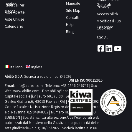
in
Manuale
Regioni
a
Generali
Ricerca Per
Privacy
moto
Site Map
Marca
trasmettere
Aste Aperte
Accessibilità
e
Contatti
Aste Chiuse
preventivi
Modifica Il Tuo
manutenzione
Help
Calendario
relativi
Consenso
Cookies
delle
Blog
alle
macchine
SOCIAL
attività
di
messa
in
Italiano
Inglese
moto
Abilio S.p.A.
Società a socio unico © 2026
e
UNI EN ISO 9001:2015
manutenzione
Email:
info@abilio.com
| Telefono:
+39 0546 046747
| Sito
Web:
www.abilio.com
| Pec:
abilio@pec.illimity.com
delle
Capitale sociale [i.v.] euro 60.975,00 | Sede legale in Via
macchine
Galileo Galilei n.6, 48018 Faenza (RA) | P.IVA: 02704840392 |
Codice fiscale e Nr. Iscrizione Registro delle Imprese di Ferrara
e di Ravenna: 02704840392 | Numero REA RA 224830 | SDI:
SUBM70N | Società iscritta alla sezione A dell'elenco siti web
autorizzati dal Ministero della Giustizia alla pubblicità delle
aste giudiziarie - p.d.g. 18/05/2022 | Società iscritta al n.68