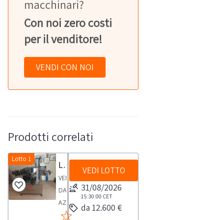
macchinari?
Con noi zero costi
per il venditore!
VENDI CON NOI
Prodotti correlati
Lotto 1
Linea di etichettatura Epackaging Saturno 2T Full
VEDI LOTTO
VENDITA
31/08/2026
DA
15:30:00
CET
AZIENDA
da 12.600 €
ATTIVA