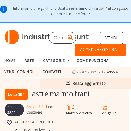
Informiamo che gli uffici di Abilio resteranno chiusi dal 7 al 25 agosto
compresi. Buone ferie !
VENDI
ACCEDI/REGISTRATI
HOME
ASTE
CATEGORIE
COME FUNZIONA
VENDI CON NOI
CONTATTI
/
Varie
/
Asta 5538
/ Lotto 584
resta aggiornato
Lastre marmo trani
Lotto 584
Asta
Asta in 2 fasi
con
Cauzione
5538
Marmo e pietra
Senigallia
AGGIUNGI AI PREFERITI
136 di 139 lotti