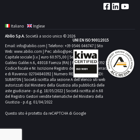
di
venduti
svolgimento
sollevamento
a
delle
Le
corpo
attività
offerte
Italiano
Inglese
e
di
di
Abilio S.p.A.
Società a socio unico © 2026
non
ritiro
UNI EN ISO 9001:2015
acquisto
a
dal
Email:
info@abilio.com
| Telefono:
+39 0546 046747
| Sito
dovranno
Web:
www.abilio.com
| Pec:
abilio@pec.illimity.com
misura.
giorno
essere
Capitale sociale [i.v.] euro 60.975,00 | Sede legale in Via
Alcune
concordato:
Galileo Galilei n.6, 48018 Faenza (RA) | P.IVA: 02704840392 |
depositate
Codice fiscale e Nr. Iscrizione Registro delle Imprese di Ferrara
quantità
1
in
e di Ravenna: 02704840392 | Numero REA RA 224830 | SDI:
potrebbero
giorno
SUBM70N | Società iscritta alla sezione A dell'elenco siti web
via
non
autorizzati dal Ministero della Giustizia alla pubblicità delle
telematica
aste giudiziarie - p.d.g. 18/05/2022 | Società iscritta al n.68
corrispondere.
entro
del Registro Gestori vendite telematiche del Ministero della
Si
Giustizia - p.d.g. 01/04/2022
le
consiglia
ore
Questo sito è protetto da reCAPTCHA di Google
un’ispezione
12.00
sul
del
posto.
giorno
NOTE