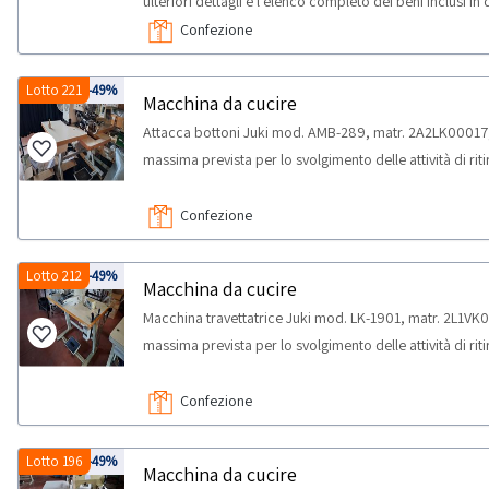
ulteriori dettagli e l'elenco completo dei beni inclusi in
misura, alcune quantità potrebbero non corrispondere,
Confezione
PER RITIRO:- tempistica massima prevista per lo svolgimen
concordato: 1 giorno
Lotto 221
-49%
Macchina da cucire
Attacca bottoni Juki mod. AMB-289, matr. 2A2LK00017
massima prevista per lo svolgimento delle attività di ri
Confezione
Lotto 212
-49%
Macchina da cucire
Macchina travettatrice Juki mod. LK-1901, matr. 2L1VK
massima prevista per lo svolgimento delle attività di ri
Confezione
Lotto 196
-49%
Macchina da cucire