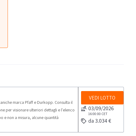
VEDI LOTTO
niche marca Pfaff e Durkopp. Consulta il
03/09/2026
er visionare ulteriori dettagli e l'elenco
16:00:00
CET
rpo e non a misura, alcune quantità
da 3.034 €
ne sul posto.NOTE PER RITIRO:- tempistica
tiro dal giorno concordato: 1 giornoScarica