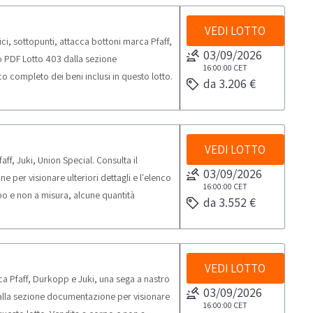
VEDI LOTTO
i, sottopunti, attacca bottoni marca Pfaff,
03/09/2026
o PDF Lotto 403 dalla sezione
16:00:00
CET
co completo dei beni inclusi in questo lotto.
da 3.206 €
bero non corrispondere, si consiglia
ssima prevista per lo svolgimento delle
VEDI LOTTO
f, Juki, Union Special. Consulta il
03/09/2026
er visionare ulteriori dettagli e l'elenco
16:00:00
CET
rpo e non a misura, alcune quantità
da 3.552 €
ne sul posto.NOTE PER RITIRO:- tempistica
iro dal giorno concordato: 2 giorni.
VEDI LOTTO
 Pfaff, Durkopp e Juki, una sega a nastro
03/09/2026
alla sezione documentazione per visionare
16:00:00
CET