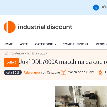
Info
HOME
ASTE
CATEGORIE
COME FUNZIONA
VENDI
/
Confezione
/
Asta 9013
/ Lotto 5
Juki DDL7000A macchina da cucir
Lotto 5
Macchine da cucire
F
Asta singola
con Cauzione
Asta 9013