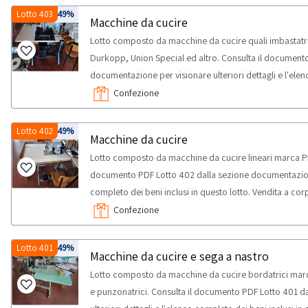
l'elenco dei beni inclusi nel lotto
Lotto 403
-49%
Macchine da cucire
Lotto composto da macchine da cucire quali imbastatric
Durkopp, Union Special ed altro. Consulta il document
documentazione per visionare ulteriori dettagli e l'elen
Vendita a corpo e non a misura, alcune quantità potreb
Confezione
un'ispezione sul posto.NOTE PER RITIRO:- tempistica ma
attività di ritiro dal giorno concordato: 2 giorni.
Lotto 402
-49%
Macchine da cucire
Lotto composto da macchine da cucire lineari marca Pfaf
documento PDF Lotto 402 dalla sezione documentazione p
completo dei beni inclusi in questo lotto. Vendita a co
potrebbero non corrispondere, si consiglia un'ispezio
Confezione
massima prevista per lo svolgimento delle attività di rit
Lotto 401
-49%
Macchine da cucire e sega a nastro
Lotto composto da macchine da cucire bordatrici marca
e punzonatrici. Consulta il documento PDF Lotto 401 d