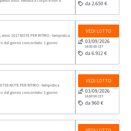
 questo lotto. Vendita a corpo e non a
da 2.650 €
 si consiglia un'ispezione sul posto.NOTE
to delle attività di ritiro dal giorno
VEDI LOTTO
, anno 2017.NOTE PER RITIRO:- tempistica
03/09/2026
tiro dal giorno concordato: 1 giorno
16:00:00
CET
da 6.912 €
VEDI LOTTO
00736.NOTE PER RITIRO:- tempistica
03/09/2026
tiro dal giorno concordato: 1 giorno
16:00:00
CET
da 960 €
VEDI LOTTO