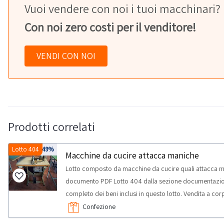
Vuoi vendere con noi i tuoi macchinari?
Con noi zero costi per il venditore!
VENDI CON NOI
Prodotti correlati
Lotto 404
-49%
Macchine da cucire attacca maniche
Lotto composto da macchine da cucire quali attacca ma
documento PDF Lotto 404 dalla sezione documentazione p
completo dei beni inclusi in questo lotto. Vendita a co
potrebbero non corrispondere, si consiglia un'ispezio
Confezione
massima prevista per lo svolgimento delle attività di ri