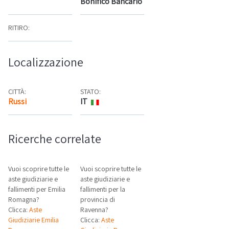
Bonifico Bancario
RITIRO:
Localizzazione
CITTÀ:
STATO:
Russi
IT
Mappa
Ricerche correlate
Vuoi scoprire tutte le
Vuoi scoprire tutte le
aste giudiziarie e
aste giudiziarie e
fallimenti per Emilia
fallimenti per la
Romagna?
provincia di
Clicca:
Aste
Ravenna?
Giudiziarie Emilia
Clicca:
Aste