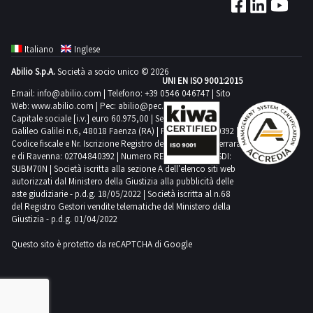
da
(rif.
lavoro
9)Beni
in
venduti
Italiano
Inglese
metallo
a
Abilio S.p.A.
Società a socio unico © 2026
con
UNI EN ISO 9001:2015
corpo
2
Email:
info@abilio.com
| Telefono:
+39 0546 046747
| Sito
e
Web:
www.abilio.com
| Pec:
abilio@pec.illimity.com
cassetti,
non
Capitale sociale [i.v.] euro 60.975,00 | Sede legale in Via
piano
Galileo Galilei n.6, 48018 Faenza (RA) | P.IVA: 02704840392 |
a
Codice fiscale e Nr. Iscrizione Registro delle Imprese di Ferrara
in
misura,
e di Ravenna: 02704840392 | Numero REA RA 224830 | SDI:
legno
SUBM70N | Società iscritta alla sezione A dell'elenco siti web
si
(rif.
autorizzati dal Ministero della Giustizia alla pubblicità delle
consiglia
aste giudiziarie - p.d.g. 18/05/2022 | Società iscritta al n.68
4);-
ispezione
del Registro Gestori vendite telematiche del Ministero della
Otto
Giustizia - p.d.g. 01/04/2022
sul
carrelli
posto.NOTE
Questo sito è protetto da reCAPTCHA di Google
in
PER
alluminio
RITIRO:-
espositori
tempistica
porta-
massima