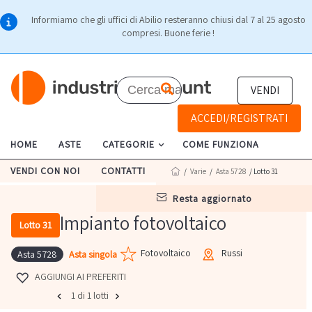
Informiamo che gli uffici di Abilio resteranno chiusi dal 7 al 25 agosto
compresi. Buone ferie !
VENDI
ACCEDI/REGISTRATI
HOME
ASTE
CATEGORIE
COME FUNZIONA
VENDI CON NOI
CONTATTI
/
Varie
/
Asta 5728
/ Lotto 31
resta aggiornato
Impianto fotovoltaico
Lotto 31
Fotovoltaico
Russi
Asta singola
Asta 5728
AGGIUNGI AI PREFERITI
1 di 1 lotti