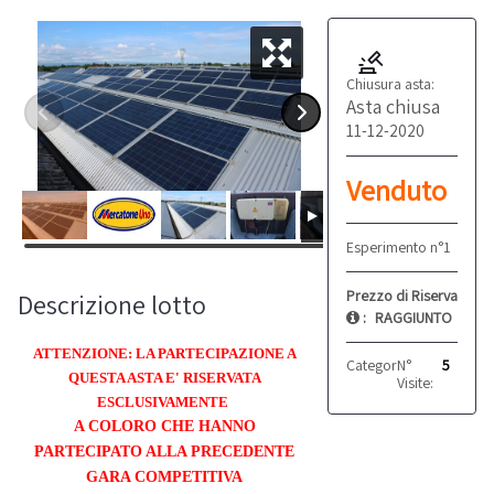
Chiusura asta:
Asta chiusa
11-12-2020
Venduto
Esperimento n°1
Prezzo di Riserva
Descrizione lotto
:
RAGGIUNTO
ATTENZIONE: LA PARTECIPAZIONE A
Categoria:
N°
Fotovoltaic
5
QUESTA ASTA E' RISERVATA
Visite:
ESCLUSIVAMENTE
A COLORO CHE HANNO
PARTECIPATO ALLA PRECEDENTE
GARA COMPETITIVA