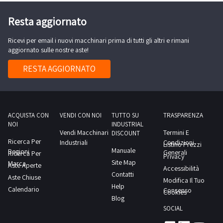
per
(rif.
uno
Resta aggiornato
7);-
circa
Computer
Ricevi per email i nuovi macchinari prima di tutti gli altri e rimani
(rif.
HP,
aggiornato sulle nostre aste!
2);-
stampante
Tavolo
RESTA AGGIORNATO
HP,
da
monitor,
lavoro
tastiera,
porta-
scrivania
rotoli
ACQUISTA CON
VENDI CON NOI
TUTTO SU
TRASPARENZA
(rif.
NOI
INDUSTRIAL
e
Vendi Macchinari
Termini E
8);-
DISCOUNT
rastrelliera
Ricerca Per
Industriali
Condizioni
Listino Prezzi
Container
Manuale
Regioni
'Zorzini
Generali
Ricerca Per
Privacy
coibentato
Site Map
Marca
e
Aste Aperte
Accessibilità
m
Contatti
Aste Chiuse
Clementei'
Modifica Il Tuo
6x2,5
Help
Calendario
(rif.
Consenso
Cookies
con
Blog
3);-
accesso
SOCIAL
Banco
laterale