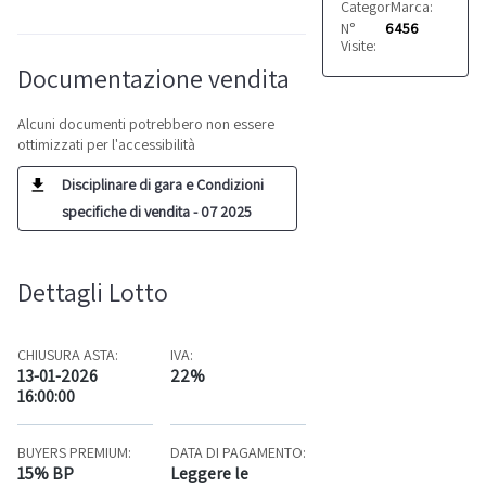
Categoria:
Marca:
Confezion
Minipa
N°
6456
Visite:
Documentazione vendita
Alcuni documenti potrebbero non essere
ottimizzati per l'accessibilità
Disciplinare di gara e Condizioni
specifiche di vendita - 07 2025
Dettagli Lotto
CHIUSURA ASTA:
IVA:
13-01-2026
22%
16:00:00
BUYERS PREMIUM:
DATA DI PAGAMENTO:
15% BP
Leggere le