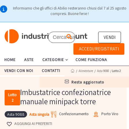
Informiamo che gli uffici di Abilio resteranno chiusi dal 7 al 25 agosto
compresi. Buone ferie !
VENDI
ACCEDI/REGISTRATI
HOME
ASTE
CATEGORIE
COME FUNZIONA
VENDI CON NOI
CONTATTI
/
Alimentare
/
Asta 9088
/ Lotto 2
resta aggiornato
Imbustatrice confezionatrice
Lotto
manuale minipack torre
2
Confezionamento
Porto Viro
Asta singola
Asta 9088
AGGIUNGI AI PREFERITI