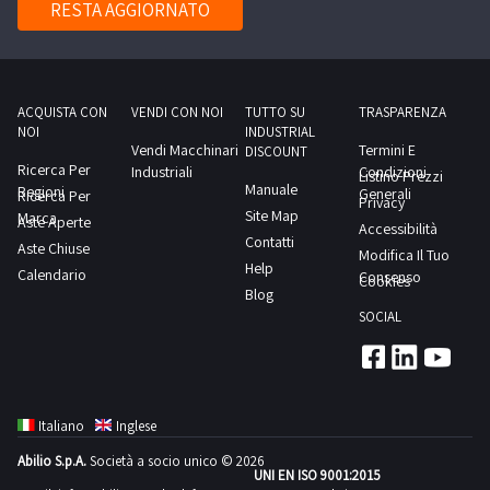
anno
RESTA AGGIORNATO
scarica
dal
in
1990
prodotto,
giorno
Acciaio
-
e
concordato:
Inox
Bene
tramite
1
(Ø
smontato
ACQUISTA CON
VENDI CON NOI
TUTTO SU
TRASPARENZA
una
giorno
NOI
INDUSTRIAL
1500
in
testata
Vendi Macchinari
Termini E
DISCOUNT
mm)
più
Ricerca Per
industriale
Industriali
Condizioni
Listino Prezzi
Manuale
anno
Regioni
parti
Generali
Ricerca Per
a
Privacy
Site Map
Marca
2018Il
-
Aste Aperte
due
Accessibilità
Contatti
bene
Aste Chiuse
Marcatura
fili
Modifica Il Tuo
Help
si
Calendario
CE
Consenso
cuce
Cookies
Blog
trova
non
il
SOCIAL
a
riscontrataModalità
sacco.
Mappano
di
A
(TO)Scarica
vendita:Saranno
richiesta
il
ammessi
applica
Italiano
Inglese
PDF
a
una
Abilio S.p.A.
Società a socio unico © 2026
della
partecipare
banda
UNI EN ISO 9001:2015