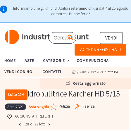
Informiamo che gli uffici di Abilio resteranno chiusi dal 7 al 25 agosto
compresi. Buone ferie !
VENDI
ACCEDI/REGISTRATI
HOME
ASTE
CATEGORIE
COME FUNZIONA
VENDI CON NOI
CONTATTI
/
Varie
/
Asta 2821
/ Lotto 154
resta aggiornato
Idropulitrice Karcher HD 5/15
Lotto 154
Pulizia
Faenza
Asta singola
Asta 2821
AGGIUNGI AI PREFERITI
28 di 33 lotti