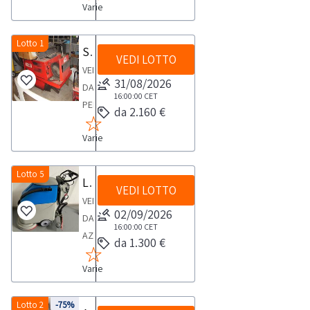
Varie
potenza
130
atm
Lotto 1
Spazzatrice professionale Faip
VEDI LOTTO
completa
VENDITA
di
31/08/2026
DA
tubo
16:00:00
CET
PERSONA
da 2.160 €
e
FISICASpazzatrice
lancia
Varie
professionale
marca
Faip,
Lotto 5
Lavapavimenti Fiorentini
VEDI LOTTO
rossa
VENDITA
uomo
02/09/2026
DA
seduto
16:00:00
CET
AZIENDA
da 1.300 €
ATTIVALavapavimenti
Varie
Fiorentini
18BTNEWlarghezza
45
Lotto 2
-75%