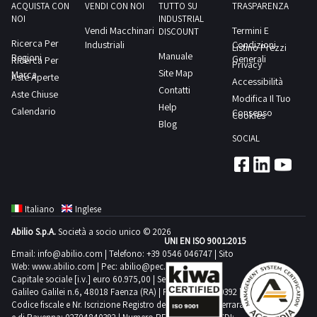
Lotto
ACQUISTA CON
VENDI CON NOI
TUTTO SU
TRASPARENZA
corpo
NOI
INDUSTRIAL
2
Vendi Macchinari
Termini E
macchina
DISCOUNT
dalla
Ricerca Per
Industriali
Condizioni
Listino Prezzi
Manuale
Regioni
sezione
Generali
Ricerca Per
Privacy
Site Map
Marca
documentazione
Aste Aperte
Accessibilità
Contatti
Aste Chiuse
per
Modifica Il Tuo
Help
Calendario
visionare
Consenso
Cookies
Blog
l'elenco
SOCIAL
completo
dei
beni
inclusi
Italiano
Inglese
in
Abilio S.p.A.
Società a socio unico © 2026
questo
UNI EN ISO 9001:2015
lotto.Beni
Email:
info@abilio.com
| Telefono:
+39 0546 046747
| Sito
Web:
www.abilio.com
| Pec:
abilio@pec.illimity.com
venduti
Capitale sociale [i.v.] euro 60.975,00 | Sede legale in Via
a
Galileo Galilei n.6, 48018 Faenza (RA) | P.IVA: 02704840392 |
Codice fiscale e Nr. Iscrizione Registro delle Imprese di Ferrara
corpo