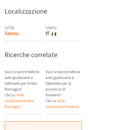
Localizzazione
CITTÀ:
STATO:
Faenza
IT
Mappa
Ricerche correlate
Vuoi scoprire tutte le
Vuoi scoprire tutte le
aste giudiziarie e
aste giudiziarie e
fallimenti per Emilia
fallimenti per la
Romagna?
provincia di
Clicca:
Aste
Ravenna?
Giudiziarie Emilia
Clicca:
Aste
Romagna
Giudiziarie Ravenna