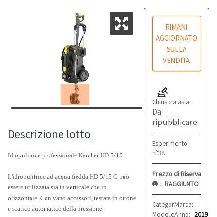
RIMANI
AGGIORNATO
SULLA
VENDITA
Chiusura asta:
Da
ripubblicare
Descrizione lotto
Esperimento
n°38
Idropulitrice professionale Karcher HD 5/15.
Prezzo di Riserva
L'idropulitrice ad acqua fredda HD 5/15 C può
:
RAGGIUNTO
essere utilizzata sia in verticale che in
orizzontale. Con vano accessori, testata in ottone
Categoria:
Marca:
Pulizia
Karche
e scarico automatico della pressione-
Modello:
Anno:
HD 5/15
2019