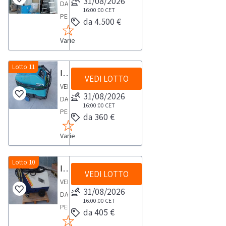
31/08/2026
DA
16:00:00
CET
PERSONA
da 4.500 €
FISICAMonospazzola
Varie
a
batteria
24
Lotto 11
Idropulitrice professionale Jambo
VEDI LOTTO
volt
VENDITA
Iteco
31/08/2026
DA
16:00:00
CET
PERSONA
da 360 €
FISICAIdropulitrice
Varie
professionale
Jambo
150
Lotto 10
Idropulitrice
VEDI LOTTO
atm
VENDITA
colore
31/08/2026
DA
azzurro
16:00:00
CET
PERSONA
da 405 €
con
FISICAIdropulitrice
accessori