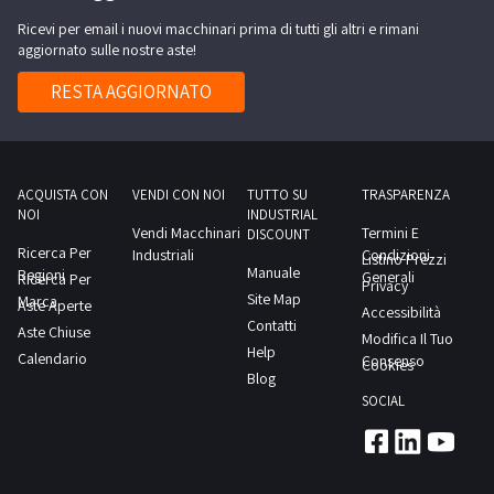
alta
concordato:
Ricevi per email i nuovi macchinari prima di tutti gli altri e rimani
21
1
aggiornato sulle nostre aste!
metri;-
giorno
braccio
RESTA AGGIORNATO
35
metri;-
portata
massima
ACQUISTA CON
VENDI CON NOI
TUTTO SU
TRASPARENZA
NOI
INDUSTRIAL
4000
Vendi Macchinari
Termini E
DISCOUNT
kg.Le
Ricerca Per
Industriali
Condizioni
Listino Prezzi
Manuale
Regioni
foto
Generali
Ricerca Per
Privacy
Site Map
Marca
del
Aste Aperte
Accessibilità
Contatti
Aste Chiuse
bene
Modifica Il Tuo
Help
Calendario
verranno
Consenso
Cookies
Blog
inserite
SOCIAL
il
prima
possibile.NOTE