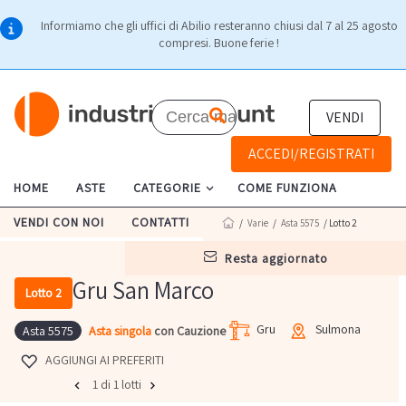
Informiamo che gli uffici di Abilio resteranno chiusi dal 7 al 25 agosto
compresi. Buone ferie !
VENDI
ACCEDI/REGISTRATI
HOME
ASTE
CATEGORIE
COME FUNZIONA
VENDI CON NOI
CONTATTI
/
Varie
/
Asta 5575
/ Lotto 2
resta aggiornato
Gru San Marco
Lotto 2
Gru
Sulmona
Asta singola
con Cauzione
Asta 5575
AGGIUNGI AI PREFERITI
1 di 1 lotti