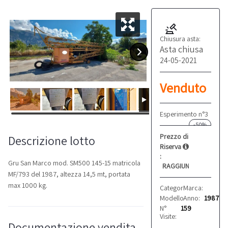
Chiusura asta:
Asta chiusa
24-05-2021
Venduto
Esperimento n°3
-50%
Prezzo di
Descrizione lotto
Riserva
:
Gru San Marco mod. SM500 145-15 matricola
RAGGIUNTO
MF/793 del 1987, altezza 14,5 mt, portata
max 1000 kg.
Categoria:
Marca:
Gru
San M
Modello:
Anno:
SM500 145-1
1987
N°
159
Visite:
Documentazione vendita