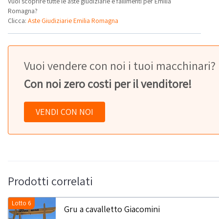
Vuoi scoprire tutte le aste giudiziarie e fallimenti per Emilia
Romagna?
Clicca:
Aste Giudiziarie Emilia Romagna
Vuoi vendere con noi i tuoi macchinari?
Con noi zero costi per il venditore!
VENDI CON NOI
Prodotti correlati
Lotto 6
Gru a cavalletto Giacomini