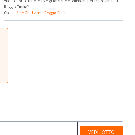
Vuoi scoprire tutte le aste giudiziarie e fallimenti per la provincia di
Reggio Emilia?
Clicca:
Aste Giudiziarie Reggio Emilia
VEDI LOTTO