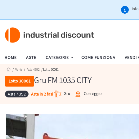
Info
HOME
ASTE
CATEGORIE
COME FUNZIONA
VENDI
/
Varie
/
Asta 4392
/ Lotto 30081
Gru FM 1035 CITY
Lotto 30081
Gru
Correggio
Asta in 2 fasi
Asta 4392