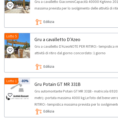
Gru a cavalletto GiacominiCapacità 40000 KgAnno 201
massima prevista per lo svolgimento delle attività di ri
Edilizia
Lotto 5
Gru a cavalletto D'Azeo
Gru a cavalletto D'AzeoNOTE PER RITIRO:- tempistica m
attività di ritiro dal giorno concordato: 1 giorno
Edilizia
Lotto 1
-80%
Gru Potain GT MR 331B
Gru automontante Potain GT MR 331B:- matricola 69203;
metri;- portata massima 4000 kg.Le foto del bene verra
RITIRO:- tempistica massima prevista per lo svolgimento d
concordato: 1 giorno
Edilizia