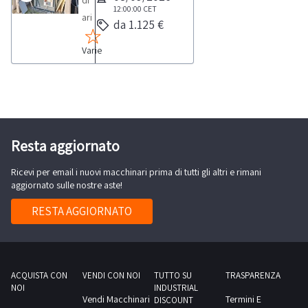
di
PER
12:00:00
CET
aria
da 1.125 €
RITIRO:-
calda
tempistica
Varie
a
massima
legna
prevista
Fabbri
per
Termomeccanica,
lo
mod.
svolgimento
F
Resta aggiornato
delle
85
attività
Ricevi per email i nuovi macchinari prima di tutti gli altri e rimani
CV,
di
aggiornato sulle nostre aste!
anno
ritiro
2023.
RESTA AGGIORNATO
dal
NOTE
giorno
PER
concordato:
RITIRO:-
1
tempistica
ACQUISTA CON
VENDI CON NOI
TUTTO SU
TRASPARENZA
giorno
NOI
INDUSTRIAL
massima
Vendi Macchinari
Termini E
DISCOUNT