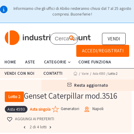
Informiamo che gli uffici di Abilio resteranno chiusi dal 7 al 25 agosto
compresi. Buone ferie !
VENDI
ACCEDI/REGISTRATI
HOME
ASTE
CATEGORIE
COME FUNZIONA
VENDI CON NOI
CONTATTI
/
Varie
/
Asta 4593
/ Lotto 2
resta aggiornato
Genset Caterpillar mod.3516
Lotto 2
Generatori
Napoli
Asta singola
Asta 4593
AGGIUNGI AI PREFERITI
2 di 4 lotti