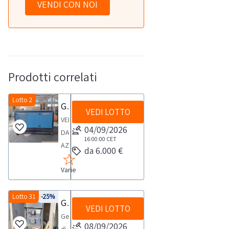
VENDI CON NOI
Prodotti correlati
Lotto 2
Gruppo elettrogeno 60 Kwa
VEDI LOTTO
VENDITA
04/09/2026
DA
16:00:00
CET
AZIENDA
da 6.000 €
ATTIVAGruppo
Varie
elettrogeno
60
Genset
Lotto 31
-25%
Generatore aria calda a legna Fabbri Termomeccanica
VEDI LOTTO
AF60
Generatore
NOTE
08/09/2026