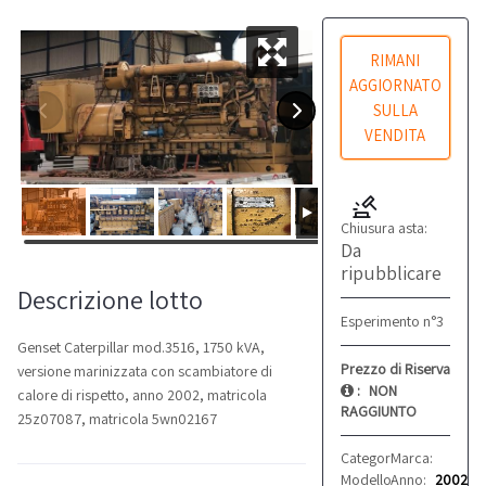
RIMANI
AGGIORNATO
SULLA
VENDITA
Chiusura asta:
Da
ripubblicare
Descrizione lotto
Esperimento n°3
Genset Caterpillar mod.3516, 1750 kVA,
Prezzo di Riserva
versione marinizzata con scambiatore di
:
NON
calore di rispetto, anno 2002, matricola
RAGGIUNTO
25z07087, matricola 5wn02167
Categoria:
Marca:
Generatori
Caterpi
Modello:
Anno:
3516
2002