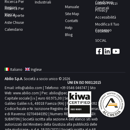
prevista
Ricerca Per
Industriali
Condizioni
Listino Prezzi
Manuale
Regioni
per
Generali
Ricerca Per
Privacy
Site Map
Marca
lo
Aste Aperte
Accessibilità
Contatti
Aste Chiuse
svolgimento
Modifica Il Tuo
Help
Calendario
delle
Consenso
Cookies
Blog
attività
SOCIAL
di
ritiro
dal
giorno
Italiano
Inglese
concordato:
Abilio S.p.A.
Società a socio unico © 2026
mezza
UNI EN ISO 9001:2015
giornata
Email:
info@abilio.com
| Telefono:
+39 0546 046747
| Sito
Web:
www.abilio.com
| Pec:
abilio@pec.illimity.com
Capitale sociale [i.v.] euro 60.975,00 | Sede legale in Via
Galileo Galilei n.6, 48018 Faenza (RA) | P.IVA: 02704840392 |
Codice fiscale e Nr. Iscrizione Registro delle Imprese di Ferrara
e di Ravenna: 02704840392 | Numero REA RA 224830 | SDI:
SUBM70N | Società iscritta alla sezione A dell'elenco siti web
autorizzati dal Ministero della Giustizia alla pubblicità delle
aste giudiziarie - p.d.g. 18/05/2022 | Società iscritta al n.68