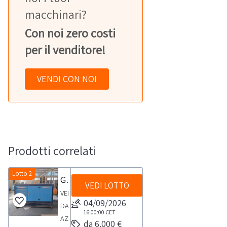
macchinari?
Con noi zero costi
per il venditore!
VENDI CON NOI
Prodotti correlati
Lotto 2
Gruppo elettrogeno 60 Kwa
VEDI LOTTO
VENDITA
04/09/2026
DA
16:00:00
CET
AZIENDA
da 6.000 €