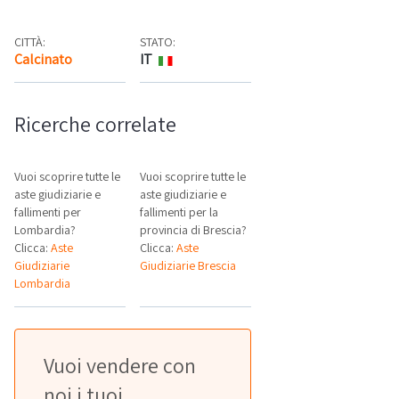
CITTÀ:
STATO:
Calcinato
IT
Mappa
Ricerche correlate
Vuoi scoprire tutte le
Vuoi scoprire tutte le
aste giudiziarie e
aste giudiziarie e
fallimenti per
fallimenti per la
Lombardia?
provincia di Brescia?
Clicca:
Aste
Clicca:
Aste
Giudiziarie
Giudiziarie Brescia
Lombardia
Vuoi vendere con
noi i tuoi