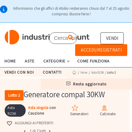
Informiamo che gli uffici di Abilio resteranno chiusi dal 7 al 25 agosto
compresi. Buone ferie !
VENDI
ACCEDI/REGISTRATI
HOME
ASTE
CATEGORIE
COME FUNZIONA
VENDI CON NOI
CONTATTI
/
Varie
/
Asta 9236
/ Lotto 2
resta aggiornato
Generatore compal 30KW
Lotto 2
Asta
Asta singola
con
Cauzione
9236
Generatori
Calcinato
AGGIUNGI AI PREFERITI
1 di 7 lotti