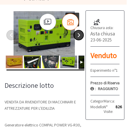
Chiusura asta:
Asta chiusa
23-06-2025
Venduto
Esperimento n°1
Prezzo di Riserva
Descrizione lotto
:
RAGGIUNTO
Categoria:
Marca:
Generatori
Compa
VENDITA DA RIVENDITORE DI MACCHINARI E
Modello:
N°
Vg-R30
826
ATTREZZATURE PER L’EDILIZIA
Visite:
Generatore elettrico COMPAL POWER VG-R30,