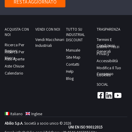
RESTA AGGIORNATO
dal
NOTE
giorno
PER
concordato:
RITIRO:-
1
tempistica
ACQUISTA CON
VENDI CON NOI
TUTTO SU
TRASPARENZA
giorno
NOI
INDUSTRIAL
massima
Vendi Macchinari
Termini E
DISCOUNT
prevista
Ricerca Per
Industriali
Condizioni
Listino Prezzi
Manuale
Regioni
per
Generali
Ricerca Per
Privacy
Site Map
Marca
lo
Aste Aperte
Accessibilità
Contatti
Aste Chiuse
svolgimento
Modifica Il Tuo
Help
Calendario
delle
Consenso
Cookies
Blog
attività
SOCIAL
di
ritiro
dal
giorno
Italiano
Inglese
concordato:
Abilio S.p.A.
Società a socio unico © 2026
mezza
UNI EN ISO 9001:2015