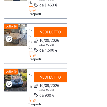
sarà
VENDITA:-
gasolio,-
MasterTarga
non
gara
mezzo
da 1.463 €
Km
aggiudicato
L'aggiudicazione
cc
EX027YGAnno
oltre
si
risulta
174000
uno
è
1.997,00.Il
Trasporti
2014Cilindrata
il
sarà
provvisto
circa(no
o
provvisoria.-
mezzo
2299
termine
aggiudicato
di
attrezzi)
più
Il
risulta
ccAlimentazione
Lotto 26
di
uno
libretto
Furgone Fiat Ducato
NOTE
beni
soggetto
provvisto
VEDI LOTTO
gasolioUltima
48
o
di
PER
Furgone
sarà
che
di
revisione
ore
più
10/09/2026
circolazione
RITIRO:-
Fiat
tenuto
al
chiavi,
regolare
dalla
16:00:00
CET
beni
e
tempistica
DucatoTarga
ad
termine
ma
da 4.500 €
Gennaio
chiusura
sarà
chiavi,
massima
GG441HSPrima
inviare,
della
sprovvisto
2024
dell’asta,
tenuto
ma
prevista
Trasporti
immatricolazione
entro
gara
di
con
all’indirizzo
ad
sprovvisto
per
17/11/2003Cilindrata
e
si
libretto
Km
postvendita@industrialdiscount.com,
inviare,
di
lo
2286
Lotto 49
non
sarà
di
Furgone Citroen
360.719Batteria
i
entro
certificato
svolgimento
VEDI LOTTO
ccAlimentazione
oltre
aggiudicato
circolazione
scaricaIl
documenti
Furgone
e
di
delle
GasolioUltima
il
uno
10/09/2026
e
mezzo
indicati
Citroen
non
proprietà.Dalla
attività
revisione
termine
16:00:00
CET
o
certificato
risulta
nelle
-
oltre
sezione
di
da 900 €
regolare
di
più
di
provvisto
Condizioni
targato
il
documentazione
ritiro
30/11/2021
48
beni
proprietà.NOTE
di
Trasporti
specifiche
CJ443ZE-
termine
scarica
dal