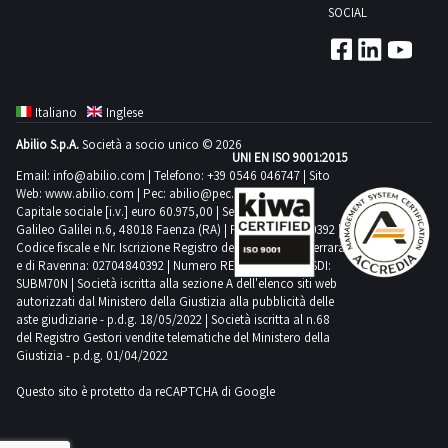
non
mutevoli
oltre
base
svolgimento
è
da
per
sezione
in
a
documenti
SOCIAL
in
gara
certa
PER
documenti
da
auto
svolgimento
poiché
in
marciante.NOTE
in
il
al
delle
ubicato
ora
un
documentazione
base
carico
del
base
si
necessaria
RITIRO:-
del
parte
Effe
delle
mutevoli
base
VENDITA:Il
base
termine
Foro
attività
Cornaredo
una
periodo
scarica
al
dell'aggiudicatario.
mezzo.NOTE
al
sarà
per
tempistica
mezzo.NOTE
dell'Agenzia
di
attività
in
ad
mezzo
al
di
di
di
(MI)-
tempistica
non
i
Foro
Non
PER
Foro
aggiudicato
il
massima
VENDITA:-
Effe.
Faenza.
di
base
aumenti
risulta
Foro
48
competenza
ritiro
Il
certa
inferiore
documenti
di
è
RITIRO:-
Italiano
Inglese
di
uno
disbrigo
prevista
il
Abilio
Per
ritiro
al
tassazione
provvisto
di
ore
territoriale.
dal
soggetto
necessaria
ad
del
competenza
stato
tempistica
competenza
o
delle
per
mezzo
Abilio S.p.A.
Società a socio unico © 2026
non
conoscere
dal
Foro
PRA
di
competenza
dalla
Attenzione:
giorno
che
per
un
mezzo.NOTE
UNI EN ISO 9001:2015
territoriale.
possibile
massima
territoriale.
più
pratiche
lo
è
può
il
giorno
di
(IPT,
libretto
Email:
info@abilio.com
territoriale.
| Telefono:
+39 0546 046747
| Sito
chiusura
In
concordato:
al
il
anno,
VENDITA:-
Attenzione:
verificare
prevista
Attenzione:
beni
burocratiche
svolgimento
Web:
www.abilio.com
ubicato
| Pec:
abilio@pec.illimity.com
stabilire
costo
concordato:
competenza
emolumenti,
di
Attenzione:
dell’asta,
caso
1
termine
disbrigo
ovvero
il
In
funzionamento
per
Capitale sociale [i.v.] euro 60.975,00 | Sede legale in Via
In
sarà
poiché
delle
Milano
sin
della
1
territoriale.
marche
circolazione
In
all’indirizzo
di
giorno
Galileo Galilei n.6, 48018 Faenza (RA) | P.IVA: 02704840392 |
della
delle
distrutti.NOTE
mezzo
caso
e
lo
caso
tenuto
mutevoli
attività
(MI)-
da
pratica,
giorno
Codice fiscale e Nr. Iscrizione Registro delle Imprese di Ferrara
Attenzione:
da
e
caso
aftersales@industrialdiscount.com:
vendita
Le
gara
pratiche
PER
è
di
km
svolgimento
di
e di Ravenna: 02704840392 | Numero REA RA 224830 | SDI:
ad
in
di
Il
ora
si
Le
In
bollo),
chiavi.Dalla
di
Consultare
di
pratiche
si
burocratiche
RITIRO:-
ubicato
SUBM70N | Società iscritta alla sezione A dell'elenco siti web
vendita
percorsi.Il
delle
vendita
inviare,
base
ritiro
soggetto
una
prega
pratiche
caso
MCTC
sezione
vendita
autorizzati dal Ministero della Giustizia alla pubblicità delle
le
beni
auto
sarà
poiché
tempistica
Melegnano
di
mezzo
attività
di
entro
al
dal
che
aste giudiziarie - p.d.g. 18/05/2022 | Società iscritta al n.68
tempistica
di
auto
di
(versamenti
documentazione
di
condizioni
mobili
successive
aggiudicato
mutevoli
massima
(MI)-
beni
risulta
di
del Registro Gestori vendite telematiche del Ministero della
beni
e
Foro
giorno
al
certa
scaricare
successive
vendita
per
scarica
beni
specifiche
registrati
all’aggiudicazione
uno
Giustizia - p.d.g. 01/04/2022
in
prevista
Il
mobili
provvisto
ritiro
mobili
non
di
concordato:
termine
necessaria
il
all’aggiudicazione
di
bolli,
i
mobili
di
al
saranno
o
base
per
soggetto
registrati
di
dal
registrati
oltre
Questo sito è protetto da reCAPTCHA di Google
competenza
1
della
per
file
saranno
beni
diritti
documenti
registrati
vendita
PRA,
svolte
più
al
lo
che
al
chiavi
giorno
al
il
territoriale.
giorno
gara
il
“Listino
svolte
mobili
MCTC)
del
al
e
è
presso
beni
Foro
svolgimento
al
PRA,
e
concordato:
PRA,
termine
Attenzione:
Le
si
disbrigo
prezzi
presso