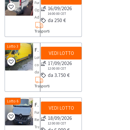
partecipazione
RITIRO:-
tempistica
di
i
Furgone
di
RITIRO:-
concordato:
documentazione
PER
visura
concordato:
di
16/09/2026
tempistica
massima
circolazione,
documenti
Opel
ritiro
tempistica
1
scarica
RITIRO:-
PRA-
mezza
16:00:00
CET
utenti
massima
prevista
chiavi
indicati
Adam
dal
massima
giorno-
i
da 250 €
tempistica
alimentazione
giornata-
che
prevista
per
e
nelle
Vivaro-
giorno
prevista
si
documenti
massima
gasolioIl
si
per
per
lo
certificato
Trasporti
Condizioni
targato,-
concordato:
per
consiglia
del
prevista
mezzo
consiglia
finalità
lo
svolgimento
di
specifiche
anno
1
lo
di
mezzo.NOTE
per
risulta
di
connesse
svolgimento
delle
proprietà.Dalla
di
2008-
Lotto 3
giorno-
svolgimento
munirsi
VENDITA:-
lo
Furgoni Fiat Ducato
sprovvisto
munirsi
alla
delle
attività
sezione
VEDI LOTTO
vendita
alimentazione
si
delle
dei
L'aggiudicazione
svolgimento
di
dei
Lotto
vendita
attività
di
documentazione
e
gasolio-
consiglia
attività
17/09/2026
seguenti
è
delle
libretto
seguenti
composto
intendano
di
ritiro
scarica
ritiroNOTE
data
di
12:00:00
CET
di
mezzi
provvisoria
attività
di
mezzi
daFurgone
esportare
ritiro
dal
i
da 3.750 €
PER
ultima
munirsi
ritiro
per
- Il
di
circolazione,
per
Fiat
tali
dal
giorno
documenti
RITIRO:-
revisione
dei
dal
il
soggetto
ritiro
chiavi
Trasporti
il
Ducato,
beni
giorno
concordato:
del
tempistica
05/01/2022 -
seguenti
giorno
ritiro:
che
dal
e
ritiro:
targato
all’estero.
concordato:
1
mezzo.NOTE
massima
Cc
mezzi
concordato:
carroattrezzi
al
giorno
certificato
booster/carro
DE208WC,
Lotto 6
1
giorno-
VENDITA:-
prevista
Furgone Renault
1.995 -
per
1
Le
termine
concordato:
di
VEDI LOTTO
attrezzi
anno
giorno
si
L'aggiudicazione
per
Kw
il
Furgone
giorno
pratiche
della
1
proprietà.Dalla
Le
da
Le
18/09/2026
consiglia
è
lo
84 -
ritiro:
Renault
Le
auto
gara
giorno-
sezione
pratiche
visura
12:00:00
CET
pratiche
di
provvisoria
svolgimento
classe
carroattrezzi
Transit-
pratiche
successive
si
si
documentazione
da 6.000 €
auto