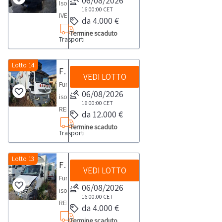
06/08/2026
Isotermico
16:00:00
CET
IVECO
da 4.000 €
35C13-
Termine scaduto
Trasporti
targato
FY693BR-
anno
Lotto 14
Furgone isotermico RENAULT TRUCKS 310DXI con sponda caricatrice
VEDI LOTTO
2010Il
Furgone
mezzo
06/08/2026
isotermico
risulta
16:00:00
CET
RENAULT
da 12.000 €
provvisto
TRUCKS
di
Termine scaduto
Trasporti
310DXI
libretto
con
di
sponda
Lotto 13
Furgone isotermico RENAULT TRUCKS R3500
circolazione
VEDI LOTTO
caricatrice-
,
Furgone
targato
06/08/2026
ma
isotermico
EL316KV-
16:00:00
CET
sprovvisto
RENAULT
da 4.000 €
anno
di
TRUCKS
2012Il
Termine scaduto