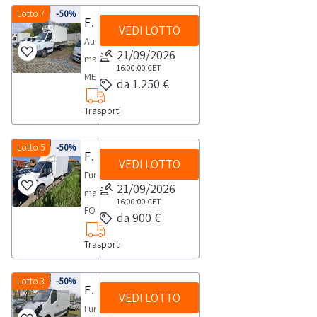
pratica,
di
1995cc;-
pratica,
pratiche
entro
ritiro:
libretto
costo
ma
pratica,
targa
Lotto 7
-50%
prega
ore
presso
aggiudicato
si
risulta
Furgone isotermico Mercedes Sprinter
potenza
si
auto
e
trattore
di
della
sprovvisto
VEDI LOTTO
si
EB341NP,-
di
dalla
l’agenzia
uno
prega
vari
84kw.Il
prega
Autocarro
Effe
non
stradale
circolazione
pratica,
di
prega
colore
scaricare
chiusura
di
o
21/09/2026
di
che
mezzo
di
marca
di
oltre
Le
e
si
certificato
di
rosso,
il
dell’asta,
16:00:00
CET
pratiche
più
scaricare
dovranno
risulta
scaricare
MERCEDES
Faenza.
il
pratiche
chiavi,
prega
di
da 1.250 €
scaricare
-
file
all’indirizzo
auto
beni
il
essere
provvisto
il
modello
Per
termine
auto
ma
di
proprietà.Dalla
il
anno
“Listino
postvendita@industrialdiscount.com,
Effe
sarà
file
smaltiti
di
Trasporti
file
Sprinter
conoscere
di
successive
sprovvisto
scaricare
sezione
file
2010,
prezzi
i
di
tenuto
“Listino
in
libretto
“Listino
-
il
48
all’aggiudicazione
di
il
documentazione
“Listino
-
pratiche
documenti
Faenza.
ad
prezzi
maniera
di
prezzi
colore
Lotto 5
-50%
costo
ore
saranno
certificato
file
scarica
prezzi
Furgone Ford Transit
alimentazione
auto”
indicati
Per
inviare,
pratiche
idonea,
circolazione
VEDI LOTTO
pratiche
bianco
della
dalla
svolte
di
“Listino
i
pratiche
gasolio,
dalla
nelle
Furgone
conoscere
entro
auto”
con
e
auto”
con
pratica,
chiusura
presso
proprietà.
21/09/2026
prezzi
documenti
auto”
-
sezione
Condizioni
marca
il
e
dalla
costi
chiavi,
dalla
cella
si
dell’asta,
16:00:00
CET
l’agenzia
Dalla
pratiche
del
dalla
2143
Documentazione.
specifiche
FORD
costo
non
sezione
a
ma
da 900 €
sezione
isotermica,
prega
all’indirizzo
di
sezione
auto”
mezzo.NOTE
sezione
cc,-
I
di
modello
della
oltre
Documentazione.
carico
sprovvisto
Documentazione.
-
di
postvendita@industrialdiscount.com,
pratiche
documentazione
dalla
PER
Documentazione.
70
prezzi
Trasporti
vendita
TRANSIT
pratica,
il
I
dell'aggiudicatario.
di
I
targa
scaricare
i
auto
scarica
sezione
RITIRO:-
I
kw,
indicati
e
(non
si
termine
prezzi
Non
certificato
prezzi
DR394FB,-
il
documenti
Effe
i
Documentazione.
tempistica
prezzi
-
nel
ritiro-
marciante),
Lotto 3
-50%
prega
di
indicati
è
di
indicati
Furgone Renault Master
anno
file
indicati
di
documenti
I
massima
indicati
204.255
VEDI LOTTO
Listino
si
-
di
48
nel
stato
proprietà.Dalla
nel
da
“Listino
nelle
Furgone
Faenza.
del
prezzi
prevista
nel
km
possono
precisa
targa