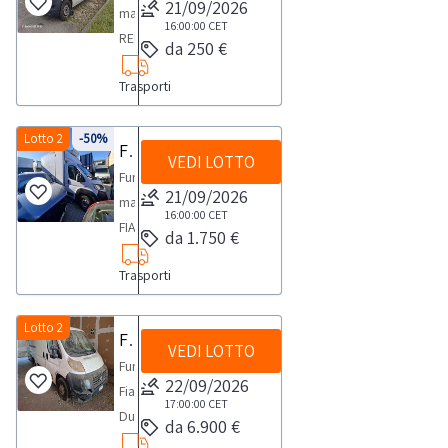
scaricare
ore
Listino
possibile
21/09/2026
sezione
Listino
visura
prezzi
Condizioni
marca
Per
mezzo.
indicati
per
Listino
circa
subire
che
DN754NY-
il
dalla
16:00:00
CET
possono
verificare
documentazione
possono
PRA
pratiche
specifiche
RENAULT
conoscere
L’aggiudicazione
nel
lo
possono
rilevatiIl
da 250 €
variazioni
i
,colore
file
chiusura
subire
funzionamento
scarica
subire
2012-
auto”
di
modello
il
è
Listino
svolgimento
subire
mezzo
in
beni
bianco,-
“Listino
dell’asta,
variazioni
e
i
variazioni
cilindrata
dalla
Trasporti
vendita
MASTER,
costo
provvisoria
possono
delle
variazioni
risulta
base
mobili,
anno
prezzi
all’indirizzo
in
km
documenti
in
2143,-
sezione
e
-
della
e
subire
attività
in
provvisto
ad
anche
da
pratiche
postvendita@industrialdiscount.com,
base
percorsi.
del
base
alimentazione
Documentazione.
ritiro-
targa
Lotto 2
-50%
pratica,
subordinata
variazioni
di
base
di
aumenti
iscritti
Furgone isotermico Fiat Ducato
visura
auto”
i
ad
Il
mezzo
ad
gasolio
VEDI LOTTO
I
si
EF641NY
si
all’accettazione
in
ritiro
ad
libretto
tassazione
in
PRA
dalla
documenti
Furgone
aumenti
mezzo
e
aumenti
Vari
prezzi
precisa
-
prega
degli
base
dal
21/09/2026
aumenti
di
PRA
pubblici
2008,-
sezione
indicati
marca
tassazione
risulta
la
tassazione
danni
indicati
che
anno
di
organi
16:00:00
CET
ad
giorno
tassazione
circolazione
(IPT,
registri,
cilindrata
Documentazione.
nelle
FIAT
PRA
provvisto
perizia
PRA
alla
da 1.750 €
nel
i
da
scaricare
della
aumenti
concordato:
PRA
e
emolumenti,
ad
2404,-
I
Condizioni
modello
(IPT,
di
di
(IPT,
carrozzeria.
Listino
beni
visura
il
Procedura.
tassazione
1
(IPT,
chiave,
marche
eccezione
alimentazione
prezzi
Trasporti
specifiche
DUCATO,
emolumenti,
chiavi,
stima.NOTE
emolumenti,
Presente
possono
mobili,
PRA
file
NOTE
PRA
giorno
emolumenti,
ma
da
delle
gasolio-
indicati
di
-
marche
ma
PER
marche
materiale
subire
anche
2010-
“Listino
PER
(IPT,
Le
marche
sprovvisto
bollo),
ipotesi
Il
nel
vendita
colore
Lotto 2
da
sprovvisto
RITIRO:-
da
nel
variazioni
iscritti
Furgone Fiat Ducato
cilindrata
prezzi
RITIRO:
emolumenti,
pratiche
da
di
MCTC
di
mezzo
VEDI LOTTO
Listino
e
bianco,
bollo),
di
tempistica
bollo),
retro
in
in
2299-
pratiche
-
Furgone
marche
auto
bollo),
certificato
(versamenti
cui
è
possono
ritiro-
-
MCTC
libretto
massima
22/09/2026
MCTC
da
base
pubblici
alimentazione
auto”
tempistica
Fiat
da
successive
MCTC
di
per
al
aperto
subire
si
targa
(versamenti
di
17:00:00
CET
prevista
(versamenti
smaltire
ad
registri,
gasolio-
dalla
massima
DucatoTarga
bollo),
all’aggiudicazione
(versamenti
proprietà.Dalla
bolli,
comma
e
da 6.900 €
variazioni
precisa
FA928GD,
per
circolazione
per
per
a
aumenti
ad
colore
sezione
prevista
EJ261LFTelaio
MCTC
saranno
per
sezione
diritti