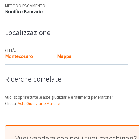
METODO PAGAMENTO:
Bonifico Bancario
Localizzazione
CITTÀ:
Montecosaro
Mappa
Ricerche correlate
Vuoi scoprire tutte le aste giudiziarie e fallimenti per Marche?
Clicca:
Aste Giudiziarie Marche
Vuoi vendere con noi i tuoi macchinari?