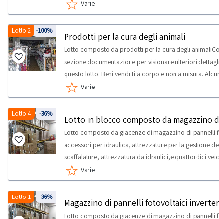
potrebbero non corrispondere. Si consiglia un’ispezion
Varie
massima prevista per lo svolgimento delle attività di ri
Lotto 2
-100%
Prodotti per la cura degli animali
Lotto composto da prodotti per la cura degli animaliCo
sezione documentazione per visionare ulteriori dettagli 
questo lotto. Beni venduti a corpo e non a misura. Alc
Si consiglia un’ispezione sul posto. NOTE VENDITA: - Si 
Varie
materiali di consumo e prodotti soggetti a scadenza. Sa
stato di conservazione e procedere ad eventuale smaltim
Lotto 4
-36%
medesimo, con esonero di Abilio SpA e della Procedur
Lotto composto da giacenze di magazzino di pannelli fot
RITIRO: - tempistica massima prevista per lo svolgimento 
accessori per idraulica, attrezzature per la gestione de
concordato: 1 giorno
scaffalature, attrezzatura da idraulici,e quattordici veicol
circolazione e chiavi, ma sprovvisti di certificato di 
Varie
scarica i documenti del mezzo.Consulta il documento 
per visionare l'elenco completo dei beni inclusi in ques
Lotto 1
-36%
misura. Alcune quantità potrebbero non corrispondere.
Lotto composto da giacenze di magazzino di pannelli fot
VENDITA:- I beni si trovano al piano terra, al piano primo