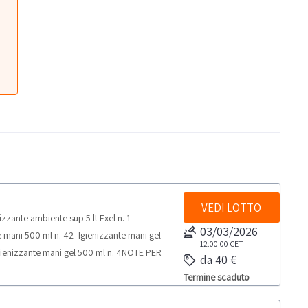
VEDI LOTTO
zzante ambiente sup 5 lt Exel n. 1-
03/03/2026
e mani 500 ml n. 42- Igienizzante mani gel
12:00:00
CET
- Igienizzante mani gel 500 ml n. 4NOTE PER
da 40 €
elle attività di ritiro dal giorno
Termine scaduto