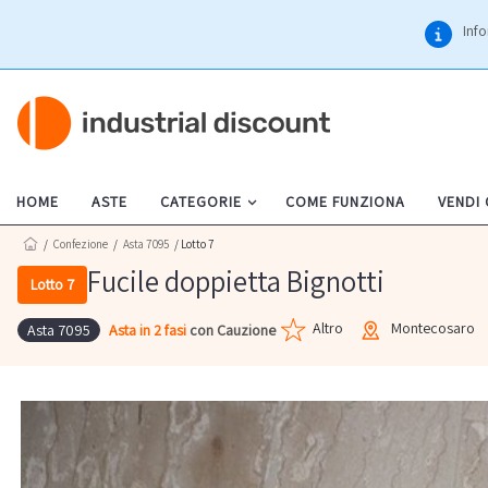
Info
HOME
ASTE
CATEGORIE
COME FUNZIONA
VENDI
/
Confezione
/
Asta 7095
/ Lotto 7
Fucile doppietta Bignotti
Lotto 7
Altro
Montecosaro
Asta in 2 fasi
con Cauzione
Asta 7095