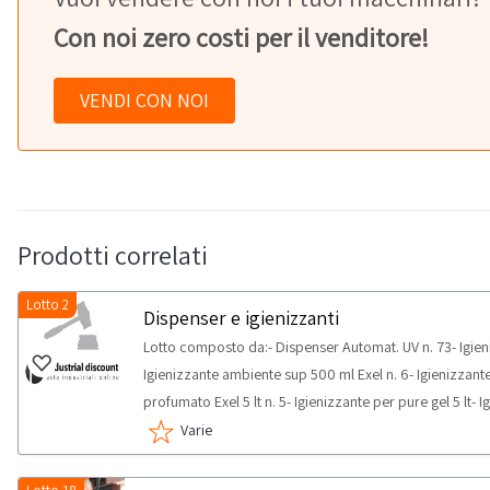
Con noi zero costi per il venditore!
VENDI CON NOI
Prodotti correlati
Lotto 2
Dispenser e igienizzanti
Lotto composto da:- Dispenser Automat. UV n. 73- Igieni
Igienizzante ambiente sup 500 ml Exel n. 6- Igienizzant
profumato Exel 5 lt n. 5- Igienizzante per pure gel 5 lt
RITIRO:- tempistica massima prevista per lo svolgimento d
Varie
concordato: 1 giorno