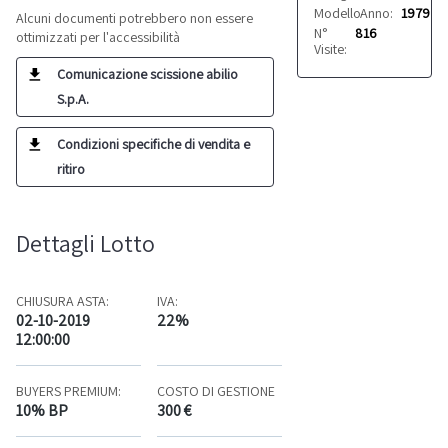
Modello:
Anno:
6000
1979
Alcuni documenti potrebbero non essere
N°
816
ottimizzati per l'accessibilità
Visite:
Comunicazione scissione abilio
S.p.A.
Condizioni specifiche di vendita e
ritiro
Dettagli Lotto
CHIUSURA ASTA:
IVA:
02-10-2019
22%
12:00:00
BUYERS PREMIUM:
COSTO DI GESTIONE
10% BP
300 €