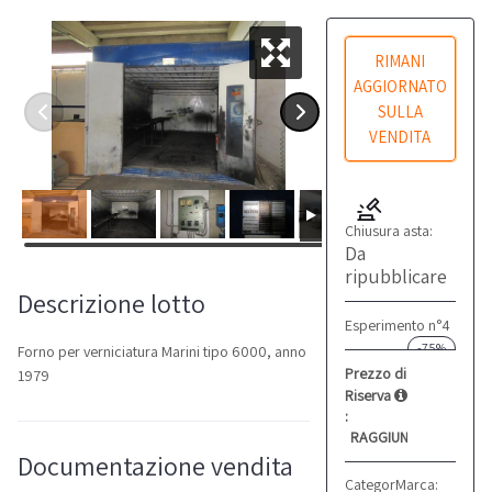
RIMANI
AGGIORNATO
SULLA
VENDITA
Chiusura asta:
Da
ripubblicare
Descrizione lotto
Esperimento n°4
-75%
Forno per verniciatura Marini tipo 6000, anno
Prezzo di
1979
Riserva
:
RAGGIUNTO
Documentazione vendita
Categoria:
Marca:
Altro
Marini