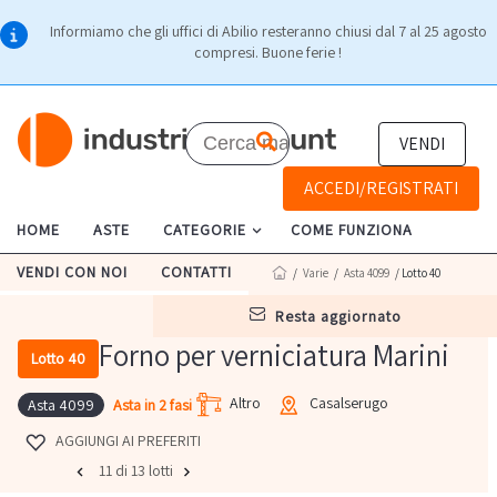
Informiamo che gli uffici di Abilio resteranno chiusi dal 7 al 25 agosto
compresi. Buone ferie !
VENDI
ACCEDI/REGISTRATI
HOME
ASTE
CATEGORIE
COME FUNZIONA
VENDI CON NOI
CONTATTI
/
Varie
/
Asta 4099
/ Lotto 40
resta aggiornato
Forno per verniciatura Marini
Lotto 40
Altro
Casalserugo
Asta in 2 fasi
Asta 4099
AGGIUNGI AI PREFERITI
11 di 13 lotti