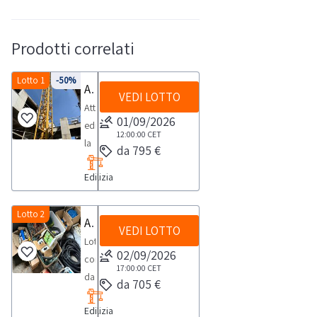
Prodotti correlati
Lotto 1
-50%
Attrezzatura edile
VEDI LOTTO
Attrezzatura
01/09/2026
edile,
12:00:00
CET
la
da 795 €
vendita
Edilizia
comprende:-
Gru
priva
Lotto 2
Attrezzatura da cantiere
VEDI LOTTO
di
Lotto
documenti, -
02/09/2026
composto
quadro
17:00:00
CET
da
da 705 €
da
attrezzatura
cantiere, -
Edilizia
da