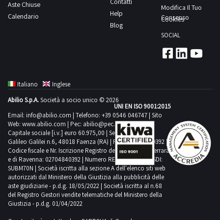
registri,
delle
Contatti
Alcune
Aste Chiuse
rulliera;-
concordato:
Modifica Il Tuo
posto.NOTE
a
ad
Help
attività
quantità
Calendario
punzonatrice;e
Consenso
2
Cookies
PER
corpo
eccezione
Blog
di
potrebbero
molto
giorni
RITIRO:-
e
SOCIAL
delle
ritiro
non
altro.Sono
tempistica
non
ipotesi
dal
corrispondere.
presenti
massima
a
di
giorno
Si
danni
prevista
misura.
cui
concordato:
consiglia
visivi.Consulta
per
Alcune
Italiano
Inglese
al
2
un’ispezione
il
lo
quantità
comma
giorniScarica
Abilio S.p.A.
Società a socio unico © 2026
sul
documento
svolgimento
UNI EN ISO 9001:2015
potrebbero
12
il
posto.NOTE
PDF
Email:
info@abilio.com
| Telefono:
+39 0546 046747
| Sito
delle
non
e
Web:
www.abilio.com
PDF
| Pec:
abilio@pec.illimity.com
PER
Lotto
attività
corrispondere.
Capitale sociale [i.v.] euro 60.975,00 | Sede legale in Via
12
della
RITIRO:-
18
Galileo Galilei n.6, 48018 Faenza (RA) | P.IVA: 02704840392 |
di
Si
bis
scheda
tempistica
Codice fiscale e Nr. Iscrizione Registro delle Imprese di Ferrara
dalla
ritiro
consiglia
e di Ravenna: 02704840392 | Numero REA RA 224830 | SDI:
art.
tecnica
massima
sezione
dal
SUBM70N | Società iscritta alla sezione A dell'elenco siti web
un’ispezione
48
dalla
prevista
documentazione
autorizzati dal Ministero della Giustizia alla pubblicità delle
giorno
sul
del
sezione
aste giudiziarie - p.d.g. 18/05/2022 | Società iscritta al n.68
per
per
concordato:
posto.NOTE
del Registro Gestori vendite telematiche del Ministero della
D.lgs.
documentazione
lo
visionare
Giustizia - p.d.g. 01/04/2022
3
PER
159/2011,
lotto
svolgimento
l'elenco
giorni
RITIRO:-