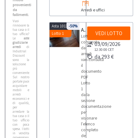
provenienti
Arredi e uffici
da
fallimenti.
Vuoi
rinnovare la
Asta 10139
-50%
Arredi
tua casa o il
VEDI LOTTO
Lotto 1
tuo ufficio?
Lotto
Le
aste
composto
giudiziarie
03/09/2026
arredi
di
da
12:30:00
CET
Industrial
arredi
da 293 €
Discount
vari.Consulta
sono la
soluzione
il
più
documento
conveniente.
PDF
Sul nostro
portale puoi
Lotto
acquistare
1
mobili e
dalla
arredi
economici e
sezione
di qualità,
documentazione
per
arredare la
per
tua casa o il
visionare
tuo ufficio
l'elenco
con poca
spesa. I lotti
completo
in vendita
dei
provengono