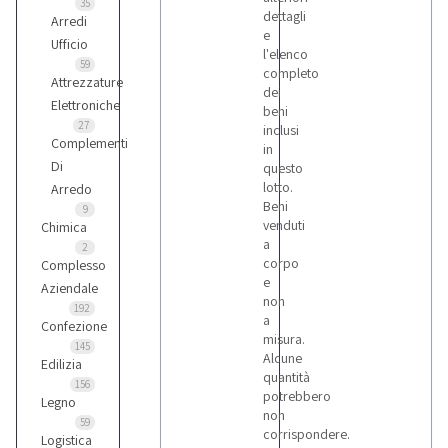
35
dettagli
Arredi
e
Ufficio
l'elenco
59
completo
Attrezzature
dei
Elettroniche
beni
27
inclusi
Complementi
in
Di
questo
lotto.
Arredo
Beni
9
venduti
Chimica
a
2
corpo
Complesso
e
Aziendale
non
192
a
Confezione
misura.
145
Alcune
Edilizia
quantità
156
potrebbero
Legno
non
59
corrispondere.
Logistica