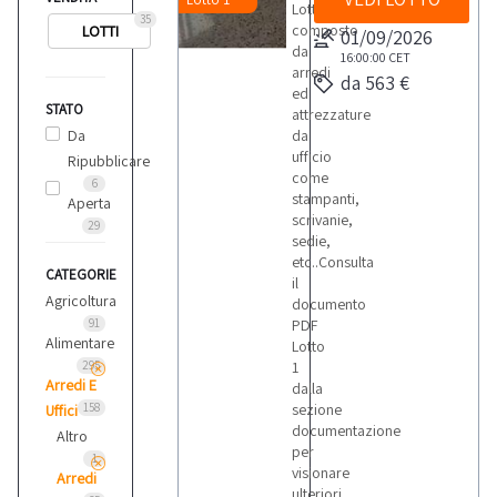
Lotto
35
composto
LOTTI
01/09/2026
da
16:00:00
CET
arredi
da 563 €
ed
STATO
attrezzature
Da
da
ufficio
Ripubblicare
come
6
stampanti,
Aperta
scrivanie,
29
sedie,
etc..Consulta
CATEGORIE
il
Agricoltura
documento
91
PDF
Alimentare
Lotto
295
1
Arredi E
dalla
158
sezione
Uffici
documentazione
Altro
per
1
visionare
Arredi
ulteriori