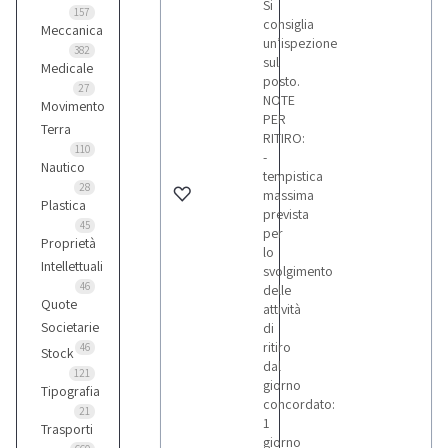
Si
157
consiglia
Meccanica
un’ispezione
382
sul
Medicale
posto.
27
NOTE
Movimento
PER
Terra
RITIRO:
110
-
Nautico
tempistica
28
massima
Plastica
prevista
45
per
Proprietà
lo
Intellettuali
svolgimento
46
delle
Quote
attività
Societarie
di
ritiro
46
Stock
dal
121
giorno
Tipografia
concordato:
21
1
Trasporti
giorno