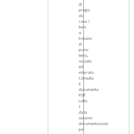
di
pregio
da
casa. I
beni
si
trovano
al
piano
terra,
rialzato
ed
interrato.
Consulta
il
documento
PDF
Lotto
1
dalla
sezione
documentazione
per