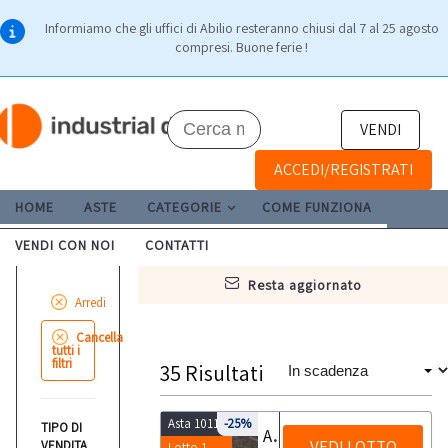
Informiamo che gli uffici di Abilio resteranno chiusi dal 7 al 25 agosto
compresi. Buone ferie !
VENDI
ACCEDI/REGISTRATI
HOME
ASTE
CATEGORIE
COME FUNZIONA
VENDI CON NOI
CONTATTI
resta aggiornato
Arredi
Cancella
tutti i
filtri
35
Risultati
Asta 10112
-25%
TIPO DI
Arredi ed attrezzature da ufficio
VEDI LOTTO
VENDITA
Lotto 1