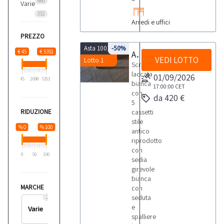
660
Varie
332
Arredi e uffici
PREZZO
Asta 10018
-50%
€ 45
€ 5351
Arredi vari
VEDI LOTTO
Lotto 1
Scrivania
laccata
01/09/2026
45
2698
5351
bianca
17:00:00
CET
con
da 420 €
5
RIDUZIONE
cassetti
stile
% 0
% 100
antico
riprodotto
con
0
50
100
sedia
girevole
bianca
MARCHE
con
seduta
2
e
spalliere