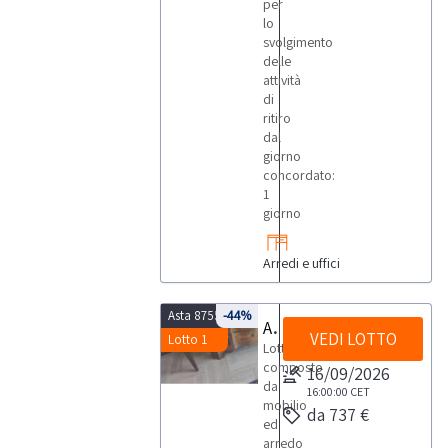
per
lo
svolgimento
delle
attività
di
ritiro
dal
giorno
concordato:
1
giorno
Arredi e uffici
Asta 8755
-44%
Arredo di pregio
VEDI LOTTO
Lotto 1
Lotto
composto
16/09/2026
da
16:00:00
CET
mobilio
da 737 €
ed
arredo