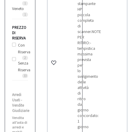
stampante
1
Veneto
HP
piccola
1
completa
di
PREZZO
scanner.NOTE
DI
PER
RISERVA
RITIRO:-
Con
tempistica
Riserva
massima
2
prevista
Senza
per
Riserva
lo
33
svolgimento
delle
attività
di
Arredi
ritiro
Usati -
dal
Vendite
giorno
Giudiziarie
concordato:
Vendita
1
all’asta di
giorno
arredi e
mobili