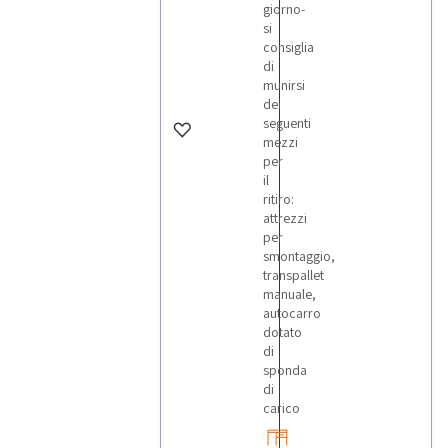
giorno-
si
consiglia
di
munirsi
dei
seguenti
mezzi
per
il
ritiro:
attrezzi
per
smontaggio,
transpallet
manuale,
autocarro
dotato
di
sponda
di
carico