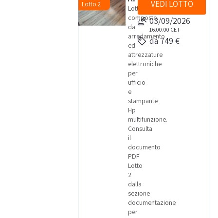
VEDI LOTTO
Lotto 2
Lotto
composto
03/09/2026
da
16:00:00
CET
arredamento
da 749 €
ed
attrezzature
elettroniche
per
ufficio
e
stampante
Hp
multifunzione.
Consulta
il
documento
PDF
Lotto
2
dalla
sezione
documentazione
per