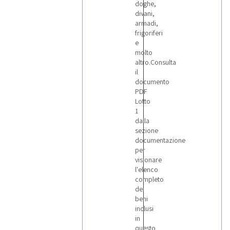
doghe,
divani,
armadi,
frigoriferi
e
molto
altro.Consulta
il
documento
PDF
Lotto
1
dalla
sezione
documentazione
per
visionare
l'elenco
completo
dei
beni
inclusi
in
questo