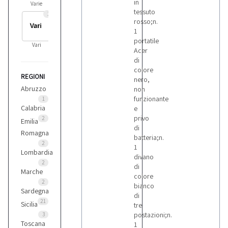
in
Varie
tessuto
1
rosso;n.
1
portatile
Vari
Acer
di
colore
REGIONI
nero,
Abruzzo
non
funzionante
1
Calabria
e
privo
2
Emilia
di
Romagna
batteria;n.
2
1
Lombardia
divano
2
di
Marche
colore
2
bianco
Sardegna
di
21
Sicilia
tre
postazioni;n.
3
Toscana
1