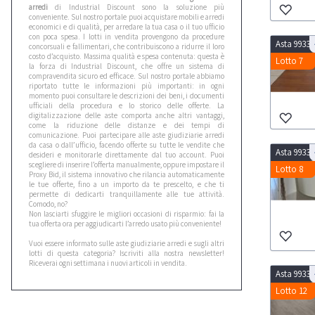
arredi
di Industrial Discount sono la soluzione più
conveniente. Sul nostro portale puoi acquistare mobili e arredi
economici e di qualità, per arredare la tua casa o il tuo ufficio
con poca spesa. I lotti in vendita provengono da procedure
Asta 9933
concorsuali e fallimentari, che contribuiscono a ridurre il loro
costo d’acquisto. Massima qualità e spesa contenuta: questa è
Lotto 7
la forza di Industrial Discount, che offre un sistema di
compravendita sicuro ed efficace. Sul nostro portale abbiamo
riportato tutte le informazioni più importanti: in ogni
momento puoi consultare le descrizioni dei beni, i documenti
ufficiali della procedura e lo storico delle offerte. La
digitalizzazione delle aste comporta anche altri vantaggi,
come la riduzione delle distanze e dei tempi di
comunicazione. Puoi partecipare alle aste giudiziarie arredi
da casa o dall’ufficio, facendo offerte su tutte le vendite che
Asta 9933
desideri e monitorarle direttamente dal tuo account. Puoi
scegliere di inserire l’offerta manualmente, oppure impostare il
Lotto 8
Proxy Bid, il sistema innovativo che rilancia automaticamente
le tue offerte, fino a un importo da te prescelto, e che ti
permette di dedicarti tranquillamente alle tue attività.
Comodo, no?
Non lasciarti sfuggire le migliori occasioni di risparmio: fai la
tua offerta ora per aggiudicarti l’arredo usato più conveniente!
Vuoi essere informato sulle aste giudiziarie arredi e sugli altri
lotti di questa categoria? Iscriviti alla nostra newsletter!
Riceverai ogni settimana i nuovi articoli in vendita.
Asta 9933
Lotto 12