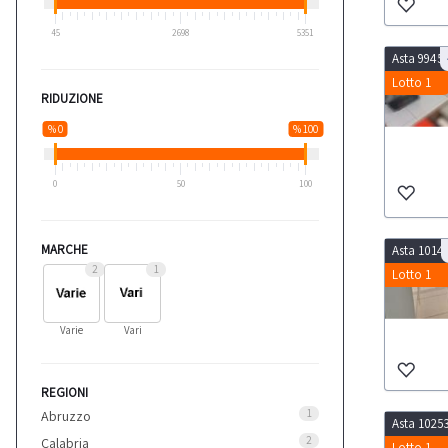
45
2698
5351
Asta 9945
Lotto 1
RIDUZIONE
% 0
% 100
0
50
100
MARCHE
Asta 1014
2
1
Lotto 1
Varie
Vari
REGIONI
1
Abruzzo
Asta 1025
2
Calabria
Lotto 1