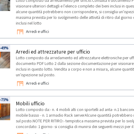
Lotto composto da arredamento per ufficio.Consulta il documento P
visionare ulteriori dettagli e l'elenco completo dei beni inclusi in qu
alcune quantità potrebbero non corrispondere, si consiglia un'ispez
massima prevista per lo svolgimento delle attività di ritiro dal giorn
inclusi nel lotto
Arredi e uffici
-49%
Arredi ed attrezzature per ufficio
Lotto composto da arredamento ed attrezzature elettroniche per uffi
documento PDF Lotto 2 dalla sezione documentazione per visionare ul
inclusi in questo lotto. Vendita a corpo e non a misura, alcune quant
un'ispezione sul posto.
Arredi e uffici
-75%
Mobili ufficio
Lotto composto da:- n. 4 mobili alti con sportelli ad anta- n.1 bancone s
mobile basso - n. 1 armadio Rack serverAlcune quantità potrebbero 
sul posto.NOTE PER RITIRO:- tempistica massima prevista per lo svolgim
concordato: 1 giorno- si consiglia di munirsi dei seguenti mezzi per il 