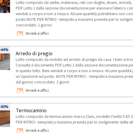
Lotto composto da sedie, materassi, reti con doghe, divani, armadi, f
PDF Lotto 1 dalla sezione documentazione per visionare l'elenco comp
venduti a corpo e non a misura. Alcune quantità potrebbero non corr
posto.NOTE PER RITIRO:- tempistica massima prevista per lo svolgiment
concordato: 1 giorno
Arredi e uffici
-44%
Arredo di pregio
Lotto composto da mobilio ed arredo di pregio da casa. I beni si trova
Consulta il documento PDF Lotto 1 dalla sezione documentazione per 
in questo lotto. Beni venduti a corpo e non a misura. Alcune quantit
un’ispezione sul posto. NOTE PER RITIRO: - tempistica massima prevista
dal giorno concordato: 2 giorni
Arredi e uffici
-80%
Termocamino
Lotto composto da termocamino marca Clam, modello Favilla 5.85 S
PER RITIRO:- tempistica massima prevista per lo svolgimento delle atti
Arredi e uffici