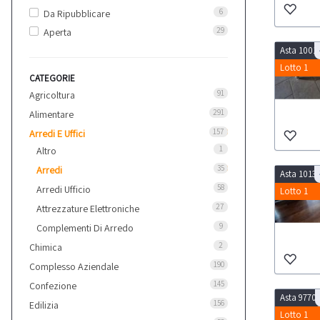
6
Da Ripubblicare
29
Aperta
Asta 1001
Lotto 1
CATEGORIE
91
Agricoltura
291
Alimentare
157
Arredi E Uffici
1
Altro
35
Arredi
Asta 1013
58
Arredi Ufficio
Lotto 1
27
Attrezzature Elettroniche
9
Complementi Di Arredo
2
Chimica
190
Complesso Aziendale
145
Confezione
Asta 9770
156
Edilizia
Lotto 1