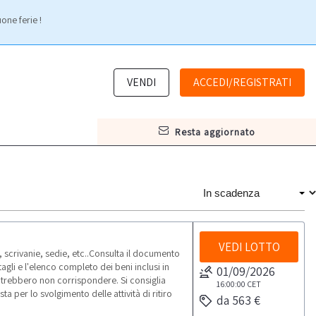
one ferie !
VENDI
ACCEDI/REGISTRATI
resta aggiornato
VEDI LOTTO
scrivanie, sedie, etc..Consulta il documento
gli e l'elenco completo dei beni inclusi in
01/09/2026
otrebbero non corrispondere. Si consiglia
16:00:00
CET
 per lo svolgimento delle attività di ritiro
da 563 €