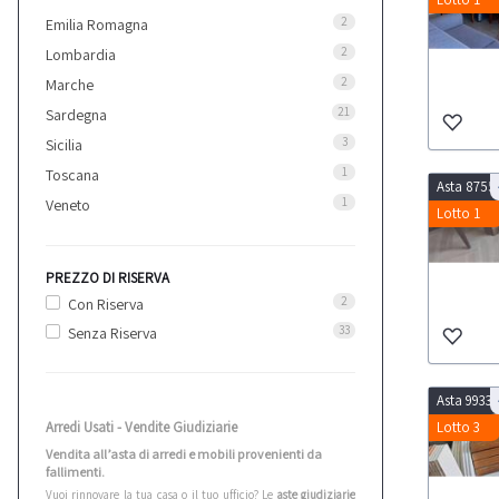
2
Emilia Romagna
2
Lombardia
2
Marche
21
Sardegna
3
Sicilia
1
Toscana
Asta 8755
1
Veneto
Lotto 1
PREZZO DI RISERVA
2
Con Riserva
33
Senza Riserva
Asta 9933
Arredi Usati - Vendite Giudiziarie
Lotto 3
Vendita all’asta di arredi e mobili provenienti da
fallimenti.
Vuoi rinnovare la tua casa o il tuo ufficio? Le
aste giudiziarie