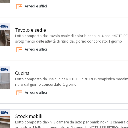
Arredi e uffici
-80%
Tavolo e sedie
Lotto composto da:- tavolo ovale di color bianco- n. 4 sedieNOTE PE
svolgimento delle attività di ritiro dal giorno concordato: 1 giorno
Arredi e uffici
-80%
Cucina
Lotto composto da una cucina.NOTE PER RITIRO:- tempistica massima p
ritiro dal giorno concordato: 1 giorno
Arredi e uffici
-80%
Stock mobili
Lotto composto da:- n. 3 camere da letto per bambino- n. 1 camera con 
armadi- n. 1 letto matrimoniale- n. 2 comodiniNOTE PER RITIRO:- tem