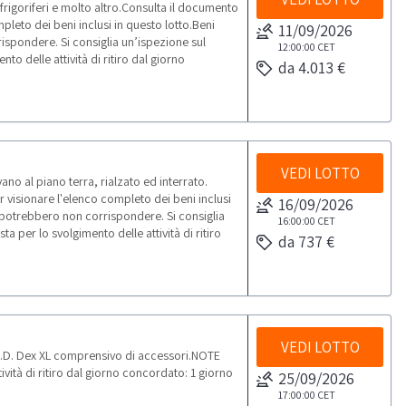
rigoriferi e molto altro.Consulta il documento
leto dei beni inclusi in questo lotto.Beni
11/09/2026
ispondere. Si consiglia un’ispezione sul
12:00:00
CET
o delle attività di ritiro dal giorno
da 4.013 €
VEDI LOTTO
no al piano terra, rialzato ed interrato.
visionare l'elenco completo dei beni inclusi
16/09/2026
à potrebbero non corrispondere. Si consiglia
16:00:00
CET
 per lo svolgimento delle attività di ritiro
da 737 €
VEDI LOTTO
.D. Dex XL comprensivo di accessori.NOTE
vità di ritiro dal giorno concordato: 1 giorno
25/09/2026
17:00:00
CET