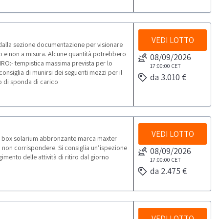
VEDI LOTTO
 dalla sezione documentazione per visionare
rpo e non a misura. Alcune quantità potrebbero
08/09/2026
IRO:- tempistica massima prevista per lo
17:00:00
CET
 consiglia di munirsi dei seguenti mezzi per il
da 3.010 €
o di sponda di carico
VEDI LOTTO
);- box solarium abbronzante marca maxter
 non corrispondere. Si consiglia un’ispezione
08/09/2026
ento delle attività di ritiro dal giorno
17:00:00
CET
da 2.475 €
VEDI LOTTO