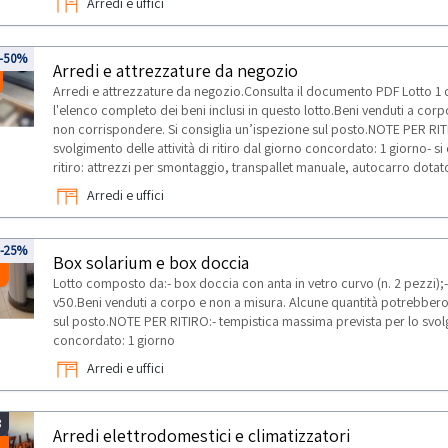
Arredi e uffici
-50%
Arredi e attrezzature da negozio
Arredi e attrezzature da negozio.Consulta il documento PDF Lotto 1
l'elenco completo dei beni inclusi in questo lotto.Beni venduti a co
non corrispondere. Si consiglia un’ispezione sul posto.NOTE PER RIT
svolgimento delle attività di ritiro dal giorno concordato: 1 giorno- si
ritiro: attrezzi per smontaggio, transpallet manuale, autocarro dotat
Arredi e uffici
2
-25%
Box solarium e box doccia
Lotto composto da:- box doccia con anta in vetro curvo (n. 2 pezzi
v50.Beni venduti a corpo e non a misura. Alcune quantità potrebbero
sul posto.NOTE PER RITIRO:- tempistica massima prevista per lo svolgim
concordato: 1 giorno
Arredi e uffici
3
Arredi elettrodomestici e climatizzatori