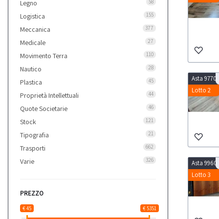
58
Legno
155
Logistica
377
Meccanica
27
Medicale
110
Movimento Terra
28
Nautico
Asta 9770
45
Plastica
Lotto 2
44
Proprietà Intellettuali
46
Quote Societarie
121
Stock
21
Tipografia
662
Trasporti
326
Varie
Asta 9960
Lotto 3
PREZZO
€ 45
€ 5351