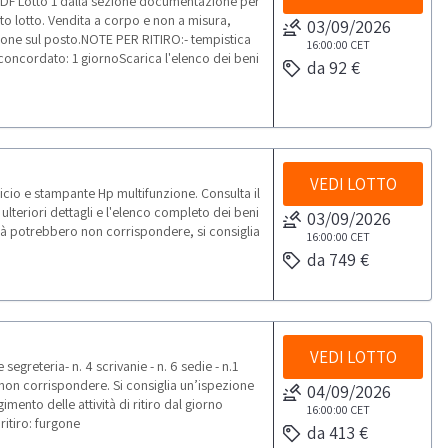
DF Lotto 1 dalla sezione documentazione per
esto lotto. Vendita a corpo e non a misura,
03/09/2026
ione sul posto.NOTE PER RITIRO:- tempistica
16:00:00
CET
o concordato: 1 giornoScarica l'elenco dei beni
da 92 €
VEDI LOTTO
cio e stampante Hp multifunzione. Consulta il
teriori dettagli e l'elenco completo dei beni
03/09/2026
ità potrebbero non corrispondere, si consiglia
16:00:00
CET
da 749 €
VEDI LOTTO
egreteria- n. 4 scrivanie - n. 6 sedie - n.1
non corrispondere. Si consiglia un’ispezione
04/09/2026
ento delle attività di ritiro dal giorno
16:00:00
CET
ritiro: furgone
da 413 €